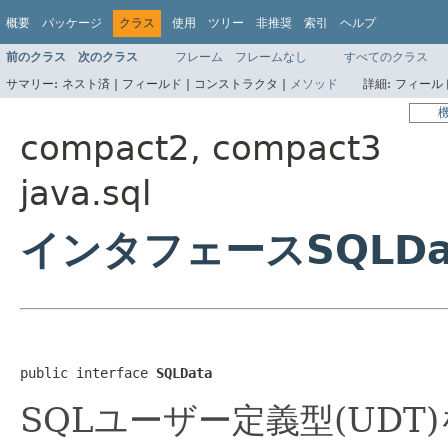
概要
パッケージ
クラス
使用
ツリー
非推奨
索引
ヘルプ
前のクラス
次のクラス
フレーム
フレームなし
すべてのクラス
サマリー:
ネスト済 |
フィールド |
コンストラクタ |
メソッド
詳細:
フィールド
compact2, compact3
java.sql
インタフェースSQLDa
public interface 
SQLData
SQLユーザー定義型(UDT