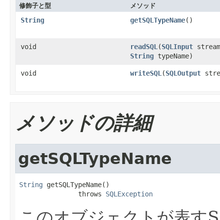
修飾子と型
メソッド
String
getSQLTypeName
()
void
readSQL
(
SQLInput
stream
String
typeName)
void
writeSQL
(
SQLOutput
stre
メソッドの詳細
getSQLTypeName
String
 getSQLTypeName()

               throws 
SQLException
このオブジェクトが表すS