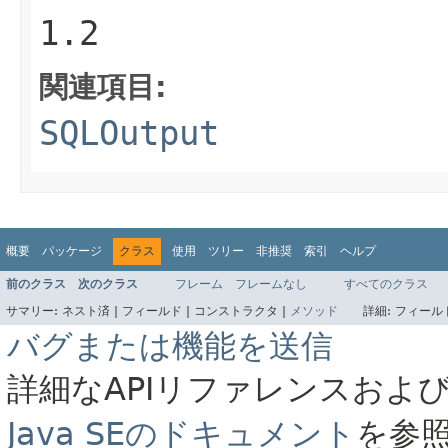
1.2
関連項目:
SQLOutput
概要
パッケージ
クラス
使用
ツリー
非推奨
索引
ヘルプ
前のクラス
次のクラス
フレーム
フレームなし
すべてのクラス
サマリー:
ネスト済 |
フィールド |
コンストラクタ |
メソッド
詳細:
フィールド
バグまたは機能を送信
詳細なAPIリファレンスおよ
Java SEのドキュメント
を参