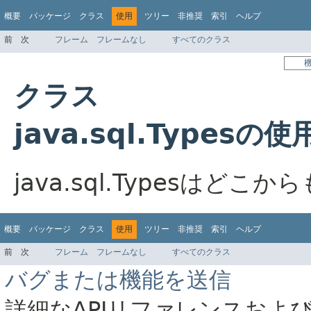
概要
パッケージ
クラス
使用
ツリー
非推奨
索引
ヘルプ
前
次
フレーム
フレームなし
すべてのクラス
クラス
java.sql.Typesの使
java.sql.Typesはど
概要
パッケージ
クラス
使用
ツリー
非推奨
索引
ヘルプ
前
次
フレーム
フレームなし
すべてのクラス
バグまたは機能を送信
詳細なAPIリファレンスおよ