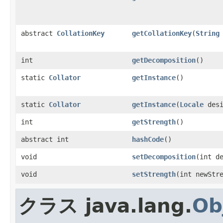
abstract
CollationKey
getCollationKey
(
String
int
getDecomposition
()
static
Collator
getInstance
()
static
Collator
getInstance
(
Locale
desi
int
getStrength
()
abstract int
hashCode
()
void
setDecomposition
(int d
void
setStrength
(int newStr
クラス java.lang.
Ob