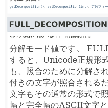
getDecomposition()
、
setDecomposition(int)
、
定数フィ
FULL_DECOMPOSITION
public static final int FULL_DECOMPOSITION
分解モード値です。
FUL
すると、Unicode正規形
も、照合のために分解さ
付きの文字が照合される
文字もその通常の形式で
幅と完全幅のASCII文