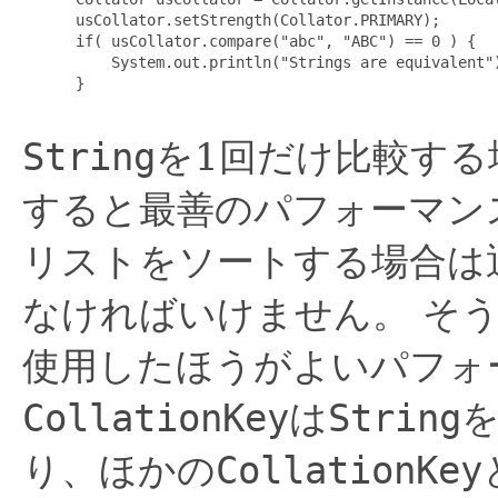
 usCollator.setStrength(Collator.PRIMARY);

 if( usCollator.compare("abc", "ABC") == 0 ) {

     System.out.println("Strings are equivalent")
 }

String
を1回だけ比較する
すると最善のパフォーマン
リストをソートする場合は
なければいけません。
そ
使用したほうがよいパフォ
CollationKey
は
String
り、ほかの
CollationKey