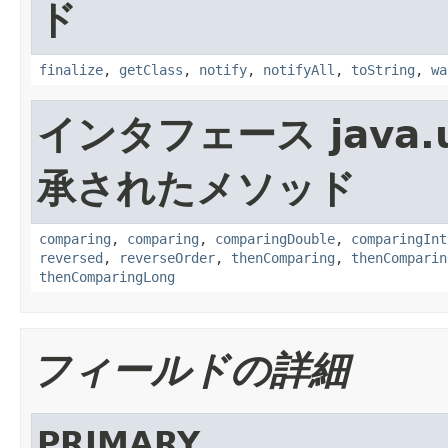
ド
finalize
,
getClass
,
notify
,
notifyAll
,
toString
,
wa
インタフェース java.ut
承されたメソッド
comparing
,
comparing
,
comparingDouble
,
comparingInt
reversed
,
reverseOrder
,
thenComparing
,
thenComparin
thenComparingLong
フィールドの詳細
PRIMARY