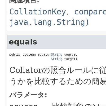
CollationKey
、
compar
java.lang.String)
equals
public boolean equals(
String
 source,

String
 target)
Collatorの照合ルー
うかを比較するための簡
パラメータ: