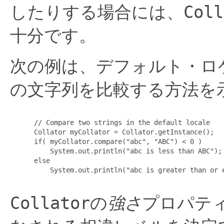
したりする場合には、
Coll
十分です。
次の例は、デフォルト・ロ
の文字列を比較する方法を
 // Compare two strings in the default locale

 Collator myCollator = Collator.getInstance();

 if( myCollator.compare("abc", "ABC") < 0 )

     System.out.println("abc is less than ABC");

 else

     System.out.println("abc is greater than or e
Collator
の
強さ
プロパテ