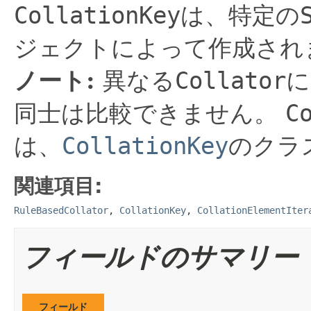
CollationKey
は、特定の
ジェクトによって作成され
ノート:
異なる
Collator
に
同士は比較できません。
C
は、
CollationKey
のクラ
関連項目:
RuleBasedCollator
,
CollationKey
,
CollationElementIter
フィールドのサマリー
フィールド