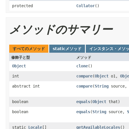
protected
Collator
()
メソッドのサマリー
すべてのメソッド
staticメソッド
インスタンス・メソ
修飾子と型
メソッド
Object
clone
()
int
compare
(
Object
o1,
Obj
abstract int
compare
(
String
source
boolean
equals
(
Object
that)
boolean
equals
(
String
source,
static
Locale
[]
getAvailableLocales
()