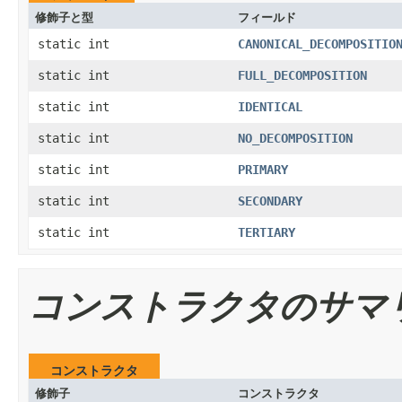
修飾子と型
フィールド
static int
CANONICAL_DECOMPOSITIO
static int
FULL_DECOMPOSITION
static int
IDENTICAL
static int
NO_DECOMPOSITION
static int
PRIMARY
static int
SECONDARY
static int
TERTIARY
コンストラクタのサマ
コンストラクタ
修飾子
コンストラクタ