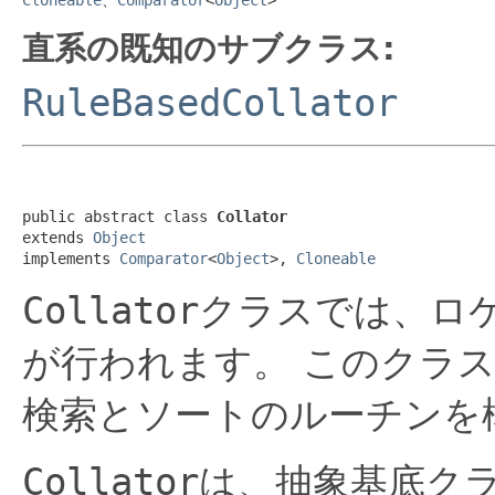
直系の既知のサブクラス:
RuleBasedCollator
public abstract class 
Collator
extends 
Object
implements 
Comparator
<
Object
>, 
Cloneable
Collator
クラスでは、ロ
が行われます。
このクラス
検索とソートのルーチンを
Collator
は、抽象基底ク