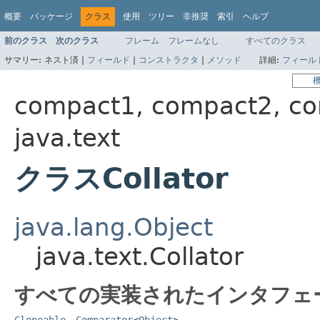
概要
パッケージ
クラス
使用
ツリー
非推奨
索引
ヘルプ
前のクラス
次のクラス
フレーム
フレームなし
すべてのクラス
サマリー:
ネスト済 |
フィールド
|
コンストラクタ
|
メソッド
詳細:
フィール
compact1, compact2, c
java.text
クラスCollator
java.lang.Object
java.text.Collator
すべての実装されたインタフェ
Cloneable
、
Comparator
<
Object
>