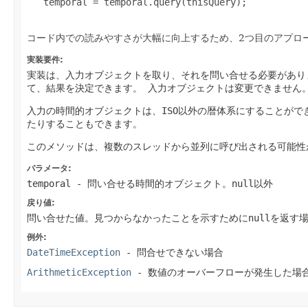
   temporal = temporal.query(thisQuery);

コード内での読みやすさが大幅に向上するため、2つ目のアプロー
実装要件:
実装は、入力オブジェクトを取り、それを問い合せる必要があり
て、結果を決定できます。
入力オブジェクトは変更できません
入力の時間的オブジェクトは、ISO以外の暦体系にすることがで
たりすることもできます。
このメソッドは、複数のスレッドから並列に呼び出される可能性
パラメータ:
temporal
- 問い合せる時間的オブジェクト。null以外
戻り値:
問い合せた値。見つからなかったことを示すためにnullを返す
例外:
DateTimeException
- 問合せできない場合
ArithmeticException
- 数値のオーバーフローが発生した場