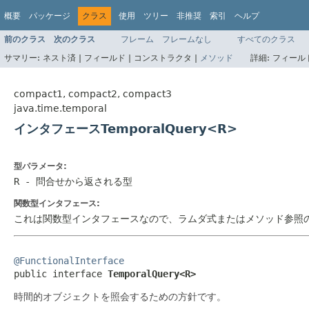
概要
パッケージ
クラス
使用
ツリー
非推奨
索引
ヘルプ
前のクラス
次のクラス
フレーム
フレームなし
すべてのクラス
サマリー:
ネスト済 |
フィールド |
コンストラクタ |
メソッド
詳細:
フィールド
compact1, compact2, compact3
java.time.temporal
インタフェースTemporalQuery<R>
型パラメータ:
R
- 問合せから返される型
関数型インタフェース:
これは関数型インタフェースなので、ラムダ式またはメソッド参照
@FunctionalInterface

public interface 
TemporalQuery<R>
時間的オブジェクトを照会するための方針です。