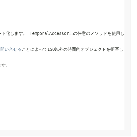
ント化します。
TemporalAccessor
上の任意のメソッドを使用し
を問い合せる
ことによってISO以外の時間的オブジェクトを拒否し
ます。