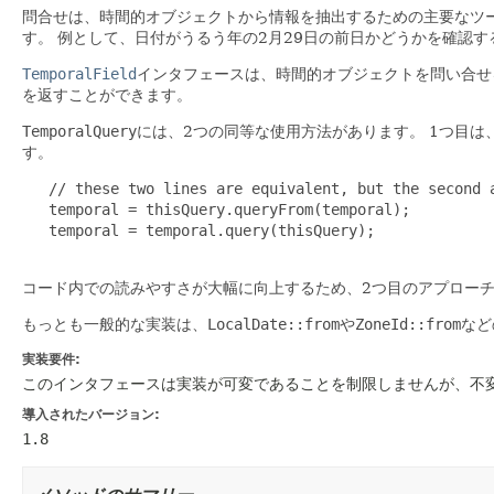
問合せは、時間的オブジェクトから情報を抽出するための主要なツ
す。
例として、日付がうるう年の2月29日の前日かどうかを確認
TemporalField
インタフェースは、時間的オブジェクトを問い合せ
を返すことができます。
TemporalQuery
には、2つの同等な使用方法があります。
1つ目は
す。
   // these two lines are equivalent, but the second a
   temporal = thisQuery.queryFrom(temporal);

   temporal = temporal.query(thisQuery);

コード内での読みやすさが大幅に向上するため、2つ目のアプローチ
もっとも一般的な実装は、
LocalDate::from
や
ZoneId::from
など
実装要件:
このインタフェースは実装が可変であることを制限しませんが、不
導入されたバージョン:
1.8