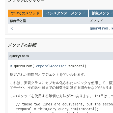
メソッドのサマリー
すべてのメソッド
インスタンス・メソッド
抽象メソッド
修飾子と型
メソッド
R
queryFrom
(
T
メソッドの詳細
queryFrom
R
 queryFrom(
TemporalAccessor
 temporal)
指定された時間的オブジェクトを問い合せます。
これは、実装クラスにカプセル化されたロジックを使用して、指
問合せや、次の誕生日までの日数を計算する問合せなどがありま
このメソッドを使用する等価な方法が2つあります。
1つ目はこ
   // these two lines are equivalent, but the secon
   temporal = thisQuery.queryFrom(temporal);
