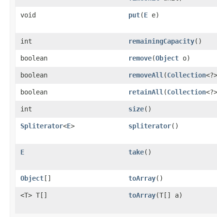
void
put
(
E
e)
int
remainingCapacity
()
boolean
remove
(
Object
o)
boolean
removeAll
(
Collection
<?
boolean
retainAll
(
Collection
<?
int
size
()
Spliterator
<
E
>
spliterator
()
E
take
()
Object
[]
toArray
()
<T> T[]
toArray
(T[] a)