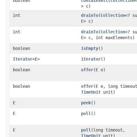
boolean
containsAll
(
Collection
> c)
int
drainTo
(
Collection
<? s
E
> c)
int
drainTo
(
Collection
<? s
E
> c, int maxElements)
boolean
isEmpty
()
Iterator
<
E
>
iterator
()
boolean
offer
(
E
e)
boolean
offer
(
E
e, long timeou
TimeUnit
unit)
E
peek
()
E
poll
()
E
poll
(long timeout,
TimeUnit
unit)