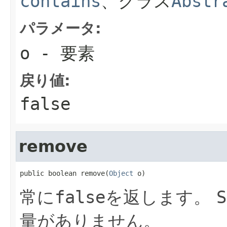
contains
、クラス
Abstr
パラメータ:
o
- 要素
戻り値:
false
remove
public boolean remove(
Object
 o)
常に
false
を返します。
S
量がありません。