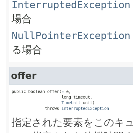
InterruptedException
場合
NullPointerException
る場合
offer
public boolean offer(
E
 e,

                     long timeout,

TimeUnit
 unit)

              throws 
InterruptedException
指定された要素をこのキ