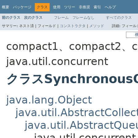
概要
パッケージ
クラス
使用
ツリー
非推奨
索引
ヘルプ
前のクラス
次のクラス
フレーム
フレームなし
すべてのクラス
サマリー:
ネスト済 |
フィールド |
コンストラクタ
|
メソッド
詳細:
フィールド
compact1、compact2、c
java.util.concurrent
クラスSynchronous
java.lang.Object
java.util.AbstractCollec
java.util.AbstractQue
java.util.concurr