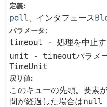
定義:
poll
、インタフェース
Bl
パラメータ:
timeout
- 処理を中止
unit
-
timeout
パラメ
TimeUnit
戻り値:
このキューの先頭。要素
間が経過した場合は
null