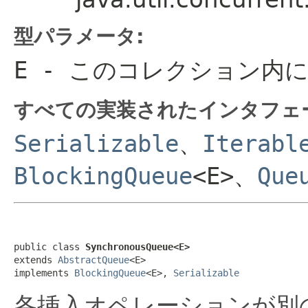
型パラメータ:
E
- このコレクション内
すべての実装されたインタフェ
Serializable
、
Iterabl
BlockingQueue
<E>、
Que
public class 
SynchronousQueue<E>
extends 
AbstractQueue
<E>

implements 
BlockingQueue
<E>, 
Serializable
各挿入オペレーションが別