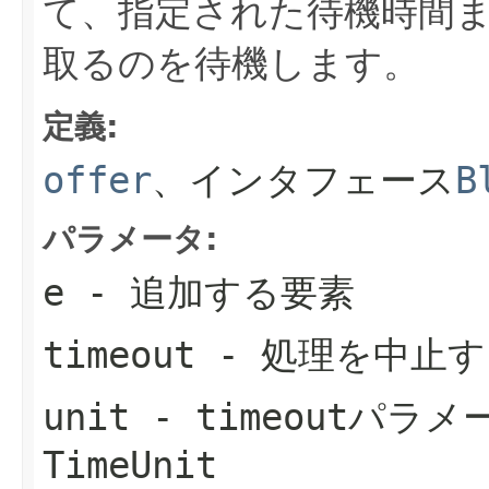
て、指定された待機時間
取るのを待機します。
定義:
offer
、インタフェース
B
パラメータ:
e
- 追加する要素
timeout
- 処理を中止
unit
-
timeout
パラメ
TimeUnit