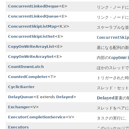
ConcurrentLinkedDeque
<E>
リンク・ノードに
ConcurrentLinkedQueue
<E>
リンク・ノードに
ConcurrentSkipListMap
<K,V>
スケーラブルな並
ConcurrentSkipListSet
<E>
ConcurrentSkip
CopyOnWriteArrayList
<E>
基になる配列の新
CopyOnWriteArraySet
<E>
内部の
CopyOnWr
CountDownLatch
ほかのスレッドで
CountedCompleter
<T>
トリガーされた時
CyclicBarrier
スレッド・セット
DelayQueue
<E extends
Delayed
>
Delayed
要素の
Exchanger
<V>
スレッドをペアに
ExecutorCompletionService
<V>
タスクの実行に、
Executors
このパッケージで