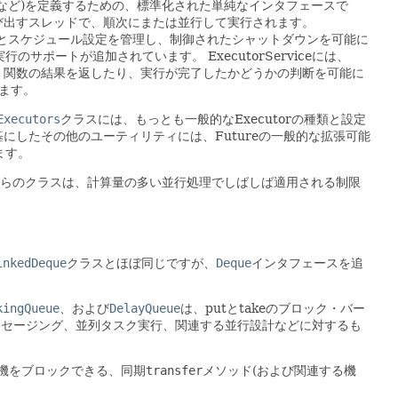
など)を定義するための、標準化された単純なインタフェースで
び出すスレッドで、順次にまたは並行して実行されます。
ーイングとスケジュール設定を管理し、制御されたシャットダウンを可能に
実行のサポートが追加されています。
ExecutorServiceには、
、関数の結果を返したり、実行が完了したかどうかの判断を可能に
ます。
Executors
クラスには、もっとも一般的なExecutorの種類と設定
基にしたその他のユーティリティには、Futureの一般的な拡張可能
ます。
らのクラスは、計算量の多い並行処理でしばしば適用される制限
inkedDeque
クラスとほぼ同じですが、
Deque
インタフェースを追
kingQueue
、および
DelayQueue
は、putとtakeのブロック・バー
メッセージング、並列タスク実行、関連する並行設計などに対するも
機をブロックできる、同期
transfer
メソッド(および関連する機