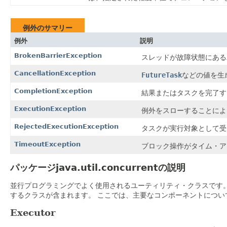
例外のサマリー
例外
説明
BrokenBarrierException
スレッドが故障状態にある
CancellationException
FutureTask
などの値を生
CompletionException
結果またはタスクを完了す
ExecutionException
例外をスローすることによ
RejectedExecutionException
タスクが実行対象として受
TimeoutException
ブロック操作がタイム・ア
パッケージjava.util.concurrentの説明
並行プログラミングでよく使用されるユーティリティ・クラスです
するクラスが含まれます。
ここでは、主要なコンポーネントについ
Executor