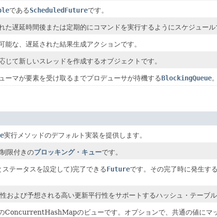
ble
である
ScheduledFuture
です。
れた遅延時間後または定期的にコマンドを実行するようにスケジュール
可能な、遅延された結果生成アクションです。
応じて新しいスレッドを作成するオブジェクトです。
ューマが要素を受け取るまでプロデューサが待機する
BlockingQueue
e
実行メソッドのデフォルト実装を提供します。
制限付きの
ブロッキング・キュー
です。
とステータスを設定して)完了できる
Future
です。その完了時に発生す
性および予想される高い更新平行性をサポートするハッシュ・テーブル
のConcurrentHashMapのビューです。オプションで、共通の値