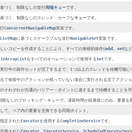
基づく、制限なしの並行
両端キュー
です。
基づく、制限なしのスレッド・セーフな
キュー
です。
行
ConcurrentNavigableMap
実装です。
ListMap
に基づくスケーラブルな並行
NavigableSet
実装です。
しいコピーを作成することにより、すべての推移的操作(
add
、
set
など
iteArrayList
をすべてのオペレーションで使用する
Set
です。
実行中の操作セットが完了するまで、1つ以上のスレッドを待機可能に
点で保留中のアクションが残っていない場合に実行される完了アクショ
のそれぞれが共通のバリアー・ポイントに達するまで待機することを可
制限なしの
ブロッキング・キュー
で、遅延時間が経過後にのみ、要素を
して、ペア内の要素を交換できる同期ポイント。
指定された
Executor
を使用する
CompletionService
です。
定義された
Executor
、
ExecutorService
、
ScheduledExecutorSer