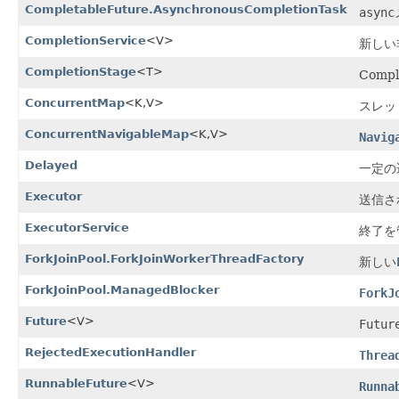
CompletableFuture.AsynchronousCompletionTask
async
CompletionService
<V>
新しい
CompletionStage
<T>
Com
ConcurrentMap
<K,V>
スレッ
ConcurrentNavigableMap
<K,V>
Navig
Delayed
一定の
Executor
送信さ
ExecutorService
終了を
ForkJoinPool.ForkJoinWorkerThreadFactory
新しい
ForkJoinPool.ManagedBlocker
ForkJ
Future
<V>
Futur
RejectedExecutionHandler
Threa
RunnableFuture
<V>
Runna