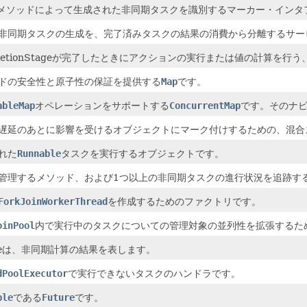
メソッドによって生成された非同期タスクを識別するマーカー・インタ
非同期タスクの生成を、完了済みタスクの結果の消費から分離するサー
pletionStageが完了したときにアクションの実行または値の計算を
ドの安全性と原子性の保証を提供する
Map
です。
ableMap
オペレーションをサポートする
ConcurrentMap
です。そのナ
遅延のあとに影響を受けるオブジェクトにマーク付けするための、混合
れた
Runnable
タスクを実行するオブジェクトです。
管理するメソッド、および1つ以上の非同期タスクの進行状況を追跡す
ForkJoinWorkerThread
を作成するためのファクトリです。
oinPool
内で実行中のタスクについての管理対象の並列性を拡張するた
e
は、非同期計算の結果を表します。
dPoolExecutor
で実行できないタスクのハンドラです。
ble
である
Future
です。