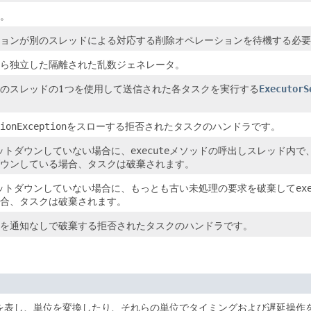
。
ョンが別のスレッドによる対応する削除オペレーションを待機する必要
ら独立した隔離された乱数ジェネレータ。
のスレッドの1つを使用して送信された各タスクを実行する
ExecutorS
ionException
をスローする拒否されたタスクのハンドラです。
シャットダウンしていない場合に、
execute
メソッドの呼出しスレッド内で
ウンしている場合、タスクは破棄されます。
がシャットダウンしていない場合に、もっとも古い未処理の要求を破棄して
ex
合、タスクは破棄されます。
を通知なしで破棄する拒否されたタスクのハンドラです。
を表し、単位を変換したり、それらの単位でタイミングおよび遅延操作