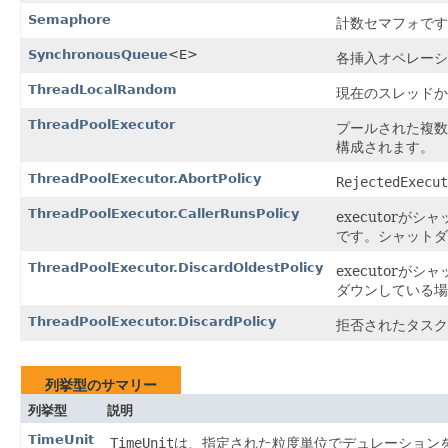
Semaphore
計数セマフォです
SynchronousQueue
<E>
各挿入オペレーシ
ThreadLocalRandom
現在のスレッドか
ThreadPoolExecutor
プールされた複数
構成されます。
ThreadPoolExecutor.AbortPolicy
RejectedExecut
ThreadPoolExecutor.CallerRunsPolicy
executorが
です。シャットダ
ThreadPoolExecutor.DiscardOldestPolicy
executor
ダウンしている場
ThreadPoolExecutor.DiscardPolicy
拒否されたタスク
列挙型のサマリー
列挙型
説明
TimeUnit
TimeUnit
は、指定された粒度単位でデュレーション