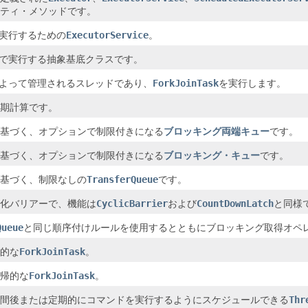
ティ・メソッドです。
実行するための
ExecutorService
。
で実行する抽象基底クラスです。
よって管理されるスレッドであり、
ForkJoinTask
を実行します。
期計算です。
基づく、オプションで制限付きになる
ブロッキング両端キュー
です。
基づく、オプションで制限付きになる
ブロッキング・キュー
です。
基づく、制限なしの
TransferQueue
です。
化バリアーで、機能は
CyclicBarrier
および
CountDownLatch
と同様
Queue
と同じ順序付けルールを使用するとともにブロッキング取得オペ
的な
ForkJoinTask
。
帰的な
ForkJoinTask
。
間後または定期的にコマンドを実行するようにスケジュールできる
Thr