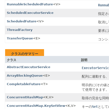
RunnableScheduledFuture
<V>
Runna
ScheduledExecutorService
指定さ
ScheduledFuture
<V>
取消し
ThreadFactory
要求に
TransferQueue
<E>
コンシ
クラスのサマリー
クラス
説明
AbstractExecutorService
ExecutorServic
ArrayBlockingQueue
<E>
配列に連動する、
CompletableFuture
<T>
明示的に(その値
て使用できます。
ConcurrentHashMap
<K,V>
取得の完全な同時
ConcurrentHashMap.KeySetView
<K,V>
キーの
Set
として