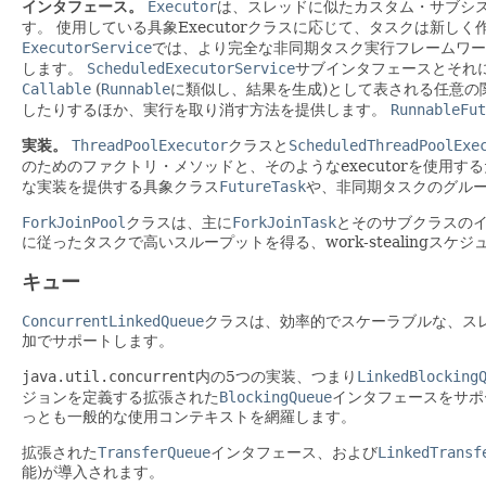
インタフェース。
Executor
は、スレッドに似たカスタム・サブシス
す。
使用している具象Executorクラスに応じて、タスクは新し
ExecutorService
では、より完全な非同期タスク実行フレームワー
します。
ScheduledExecutorService
サブインタフェースとそれ
Callable
(
Runnable
に類似し、結果を生成)として表される任意の
したりするほか、実行を取り消す方法を提供します。
RunnableFut
実装。
ThreadPoolExecutor
クラスと
ScheduledThreadPoolExe
のためのファクトリ・メソッドと、そのようなexecutorを使用
な実装を提供する具象クラス
FutureTask
や、非同期タスクのグル
ForkJoinPool
クラスは、主に
ForkJoinTask
とそのサブクラスのイ
に従ったタスクで高いスループットを得る、work-stealingスケ
キュー
ConcurrentLinkedQueue
クラスは、効率的でスケーラブルな、スレ
加でサポートします。
java.util.concurrent
内の5つの実装、つまり
LinkedBlocking
ジョンを定義する拡張された
BlockingQueue
インタフェースをサポ
っとも一般的な使用コンテキストを網羅します。
拡張された
TransferQueue
インタフェース、および
LinkedTransf
能)が導入されます。