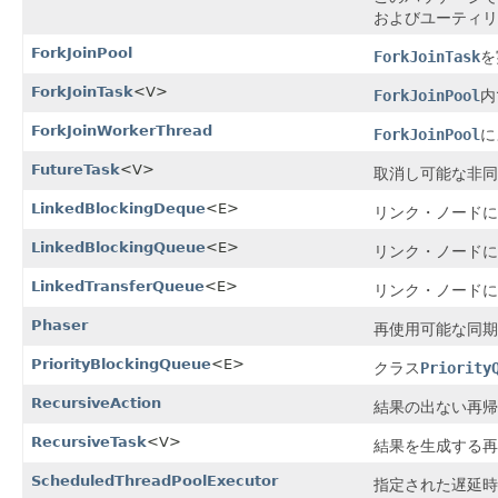
およびユーティリ
ForkJoinPool
ForkJoinTask
を
ForkJoinTask
<V>
ForkJoinPool
内
ForkJoinWorkerThread
ForkJoinPool
に
FutureTask
<V>
取消し可能な非同
LinkedBlockingDeque
<E>
リンク・ノードに
LinkedBlockingQueue
<E>
リンク・ノードに
LinkedTransferQueue
<E>
リンク・ノードに
Phaser
再使用可能な同期
PriorityBlockingQueue
<E>
クラス
Priority
RecursiveAction
結果の出ない再帰
RecursiveTask
<V>
結果を生成する再
ScheduledThreadPoolExecutor
指定された遅延時