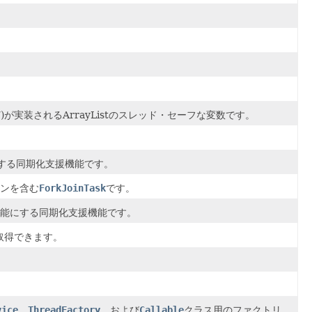
)が実装される
ArrayList
のスレッド・セーフな変数です。
する同期化支援機能です。
ンを含む
ForkJoinTask
です。
能にする同期化支援機能です。
取得できます。
vice
、
ThreadFactory
、および
Callable
クラス用のファクトリ