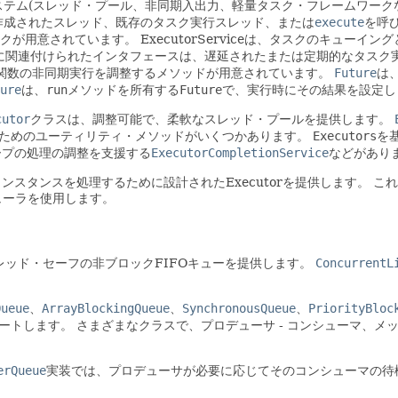
テム(スレッド・プール、非同期入出力、軽量タスク・フレームワーク
く作成されたスレッド、既存のタスク実行スレッド、または
execute
を呼
クが用意されています。
ExecutorServiceは、タスクのキュ
に関連付けられたインタフェースは、遅延されたまたは定期的なタスク
関数の非同期実行を調整するメソッドが用意されています。
Future
は
ure
は、
run
メソッドを所有する
Future
で、実行時にその結果を設定し
cutor
クラスは、調整可能で、柔軟なスレッド・プールを提供します。
するためのユーティリティ・メソッドがいくつかあります。
Executors
を
ープの処理の調整を支援する
ExecutorCompletionService
などがあり
ンスタンスを処理するために設計されたExecutorを提供します。
これ
ジューラを使用します。
ッド・セーフの非ブロックFIFOキューを提供します。
ConcurrentL
Queue
、
ArrayBlockingQueue
、
SynchronousQueue
、
PriorityBloc
ートします。
さまざまなクラスで、プロデューサ - コンシューマ、
erQueue
実装では、プロデューサが必要に応じてそのコンシューマの待