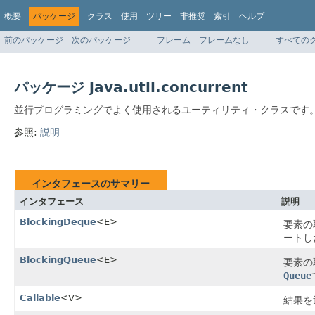
概要
パッケージ
クラス
使用
ツリー
非推奨
索引
ヘルプ
前のパッケージ
次のパッケージ
フレーム
フレームなし
すべての
パッケージ java.util.concurrent
並行プログラミングでよく使用されるユーティリティ・クラスです
参照:
説明
インタフェースのサマリー
インタフェース
説明
BlockingDeque
<E>
要素の
ートし
BlockingQueue
<E>
要素の
Queue
Callable
<V>
結果を