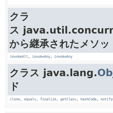
クラ
ス java.util.concur
から継承されたメソッ
invokeAll
,
invokeAny
,
invokeAny
クラス java.lang.
Ob
ド
clone
,
equals
,
finalize
,
getClass
,
hashCode
,
notify