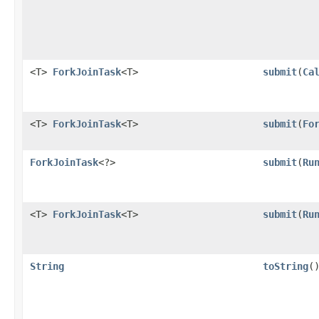
<T>
ForkJoinTask
<T>
submit
(
Ca
<T>
ForkJoinTask
<T>
submit
(
Fo
ForkJoinTask
<?>
submit
(
Ru
<T>
ForkJoinTask
<T>
submit
(
Ru
String
toString
(