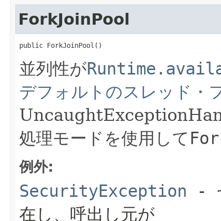
ForkJoinPool
public ForkJoinPool()
並列性が
Runtime.avail
デフォルトのスレッド・
UncaughtException
処理モードを使用して
For
例外:
SecurityException
- 
在し、呼出し元が