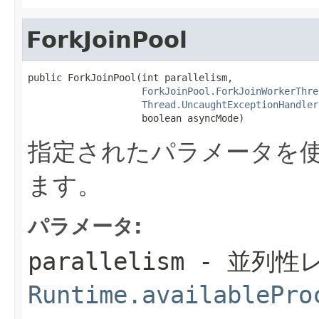
ForkJoinPool
public ForkJoinPool(int parallelism,

ForkJoinPool.ForkJoinWorkerThre
Thread.UncaughtExceptionHandler
                    boolean asyncMode)
指定されたパラメータを
ます。
パラメータ:
parallelism
- 並列性
Runtime.availablePro