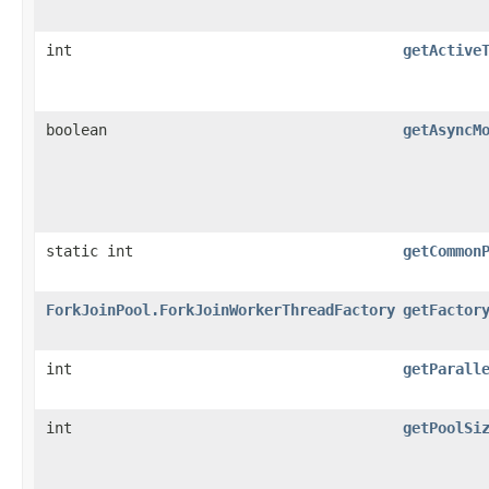
int
getActive
boolean
getAsyncM
static int
getCommon
ForkJoinPool.ForkJoinWorkerThreadFactory
getFactor
int
getParall
int
getPoolSi