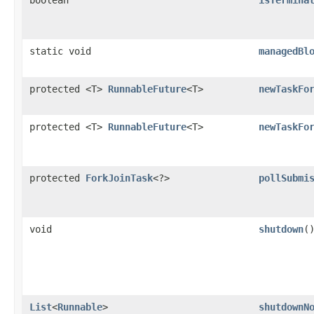
static void
managedBl
protected <T>
RunnableFuture
<T>
newTaskFo
protected <T>
RunnableFuture
<T>
newTaskFo
protected
ForkJoinTask
<?>
pollSubmi
void
shutdown
(
List
<
Runnable
>
shutdownN