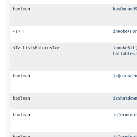
boolean
hasQueued
<T> T
invoke
(
Fo
<T>
List
<
Future
<T>>
invokeAll
Callable
<
boolean
isQuiesce
boolean
isShutdow
boolean
isTermina
boolean
isTermina