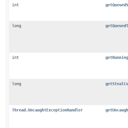
int
getQueued
long
getQueued
int
getRunnin
long
getStealC
Thread.UncaughtExceptionHandler
getUncaug