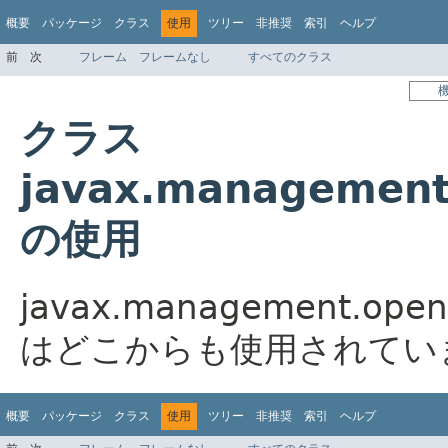
概要
パッケージ
クラス
使用
ツリー
非推奨
索引
ヘルプ
前
次
フレーム
フレームなし
すべてのクラス
クラス
javax.management
の使用
javax.management.open
はどこからも使用されてい
概要
パッケージ
クラス
使用
ツリー
非推奨
索引
ヘルプ