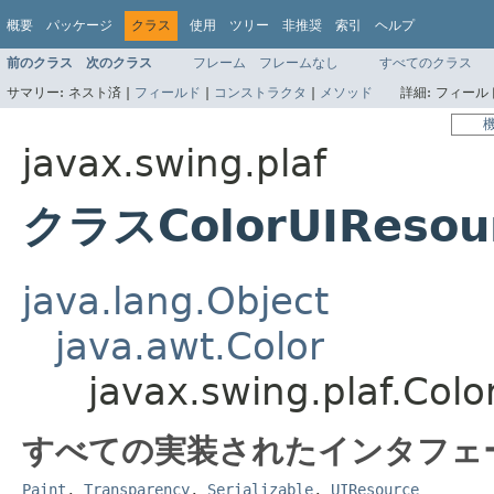
概要
パッケージ
クラス
使用
ツリー
非推奨
索引
ヘルプ
前のクラス
次のクラス
フレーム
フレームなし
すべてのクラス
サマリー:
ネスト済 |
フィールド
|
コンストラクタ
|
メソッド
詳細:
フィールド
javax.swing.plaf
クラスColorUIResou
java.lang.Object
java.awt.Color
javax.swing.plaf.Col
すべての実装されたインタフェ
Paint
,
Transparency
,
Serializable
,
UIResource