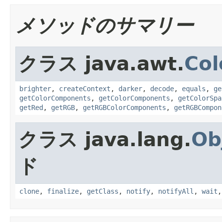
メソッドのサマリー
クラス java.awt.
Col
brighter
,
createContext
,
darker
,
decode
,
equals
,
ge
getColorComponents
,
getColorComponents
,
getColorSpa
getRed
,
getRGB
,
getRGBColorComponents
,
getRGBCompon
クラス java.lang.
Ob
ド
clone
,
finalize
,
getClass
,
notify
,
notifyAll
,
wait