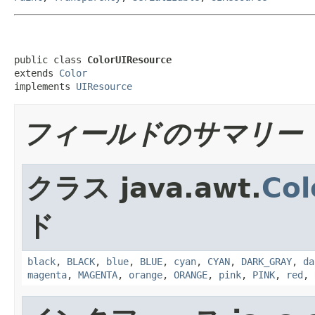
public class 
ColorUIResource
extends 
Color
implements 
UIResource
フィールドのサマリー
クラス java.awt.
Col
ド
black
,
BLACK
,
blue
,
BLUE
,
cyan
,
CYAN
,
DARK_GRAY
,
da
magenta
,
MAGENTA
,
orange
,
ORANGE
,
pink
,
PINK
,
red
,