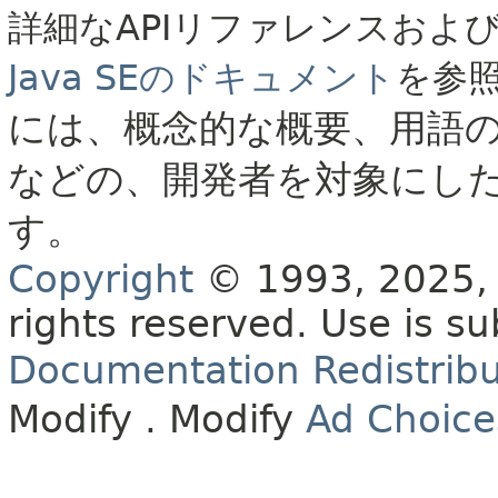
詳細なAPIリファレンスおよ
Java SEのドキュメント
を参
には、概念的な概要、用語
などの、開発者を対象にし
す。
Copyright
© 1993, 2025, O
rights reserved.
Use is su
Documentation Redistribu
Modify
. Modify
Ad Choice