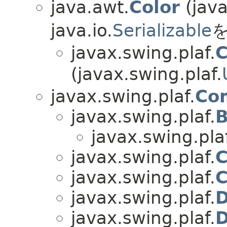
java.awt.
Color
(java
java.io.
Serializable
を
javax.swing.plaf.
C
(javax.swing.plaf.
javax.swing.plaf.
Co
javax.swing.plaf.
B
javax.swing.pla
javax.swing.plaf.
C
javax.swing.plaf.
javax.swing.plaf.
D
javax.swing.plaf.
D