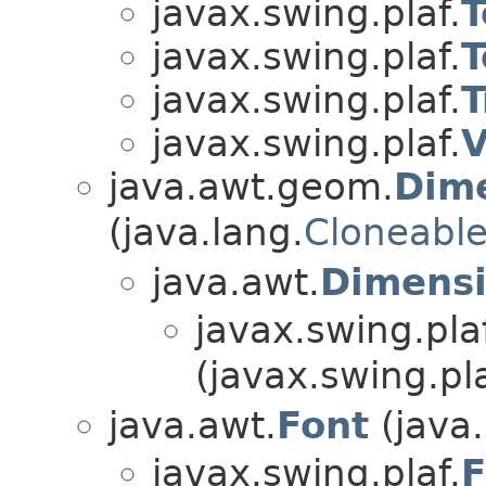
javax.swing.plaf.
T
javax.swing.plaf.
T
javax.swing.plaf.
T
javax.swing.plaf.
V
java.awt.geom.
Dim
(java.lang.
Cloneabl
java.awt.
Dimens
javax.swing.pla
(javax.swing.pla
java.awt.
Font
(java.
javax.swing.plaf.
F