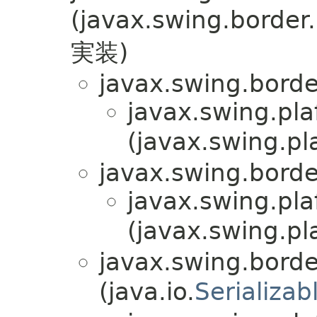
(javax.swing.border.
実装)
javax.swing.borde
javax.swing.pla
(javax.swing.pla
javax.swing.borde
javax.swing.pla
(javax.swing.pla
javax.swing.borde
(java.io.
Serializab