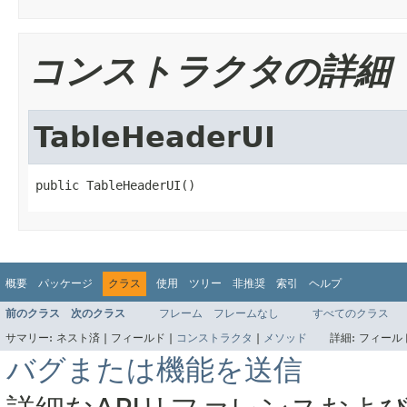
コンストラクタの詳細
TableHeaderUI
public TableHeaderUI()
概要
パッケージ
クラス
使用
ツリー
非推奨
索引
ヘルプ
前のクラス
次のクラス
フレーム
フレームなし
すべてのクラス
サマリー:
ネスト済 |
フィールド |
コンストラクタ
|
メソッド
詳細:
フィールド
バグまたは機能を送信