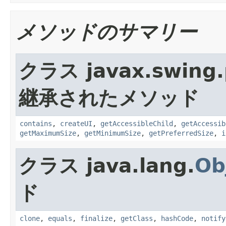
メソッドのサマリー
クラス javax.swing.p
継承されたメソッド
contains
,
createUI
,
getAccessibleChild
,
getAccessib
getMaximumSize
,
getMinimumSize
,
getPreferredSize
,
i
クラス java.lang.
Ob
ド
clone
,
equals
,
finalize
,
getClass
,
hashCode
,
notify