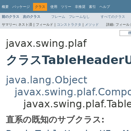
概要
パッケージ
クラス
使用
ツリー
非推奨
索引
ヘルプ
前のクラス
次のクラス
フレーム
フレームなし
すべてのクラス
サマリー:
ネスト済 |
フィールド |
コンストラクタ
|
メソッド
詳細:
フィールド
javax.swing.plaf
クラスTableHeaderU
java.lang.Object
javax.swing.plaf.Comp
javax.swing.plaf.Tab
直系の既知のサブクラス: