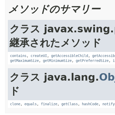
メソッドのサマリー
クラス javax.swing.p
継承されたメソッド
contains
,
createUI
,
getAccessibleChild
,
getAccessib
getMaximumSize
,
getMinimumSize
,
getPreferredSize
,
i
クラス java.lang.
Ob
ド
clone
,
equals
,
finalize
,
getClass
,
hashCode
,
notify