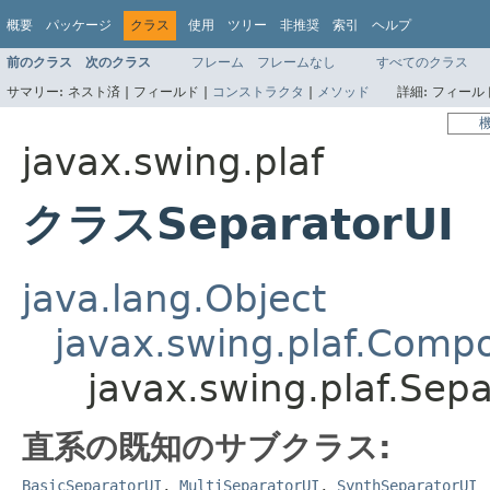
概要
パッケージ
クラス
使用
ツリー
非推奨
索引
ヘルプ
前のクラス
次のクラス
フレーム
フレームなし
すべてのクラス
サマリー:
ネスト済 |
フィールド |
コンストラクタ
|
メソッド
詳細:
フィールド
javax.swing.plaf
クラスSeparatorUI
java.lang.Object
javax.swing.plaf.Comp
javax.swing.plaf.Sepa
直系の既知のサブクラス:
BasicSeparatorUI
,
MultiSeparatorUI
,
SynthSeparatorUI