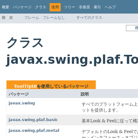
概要
パッケージ
クラス
使用
ツリー
非推奨
索引
ヘルプ
前
次
フレーム
フレームなし
すべてのクラス
クラス
javax.swing.plaf.
ToolTipUI
を使用しているパッケージ
パッケージ
説明
javax.swing
すべてのプラットフォーム上
ットを提供します。
javax.swing.plaf.basic
基本Look & Feelに
javax.swing.plaf.metal
デフォルトのLook & Feelで
ー・インタフェース・オブジ