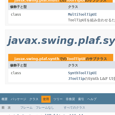
javax.swing.plaf.multi
での
ToolTipUI
のサブクラス
修飾子と型
クラス
class
MultiToolTipUI
ToolTipUI
を組み合わせるた
javax.swing.plaf.s
javax.swing.plaf.synth
での
ToolTipUI
のサブクラス
修飾子と型
クラス
class
SynthToolTipUI
JToolTip
のSynth L&F
概要
パッケージ
クラス
使用
ツリー
非推奨
索引
ヘルプ
前
次
フレーム
フレームなし
すべてのクラス