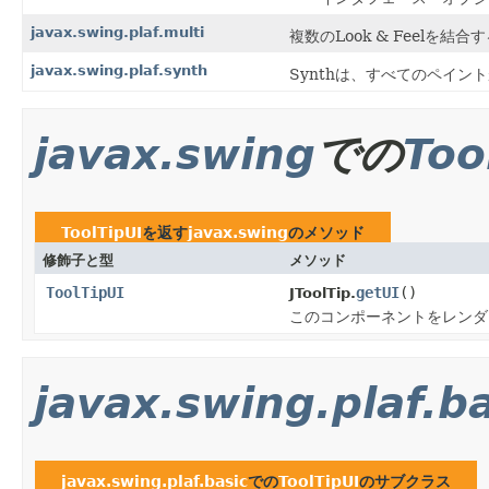
javax.swing.plaf.multi
複数のLook & Feel
javax.swing.plaf.synth
Synthは、すべてのペイント
javax.swing
での
Too
ToolTipUI
を返す
javax.swing
のメソッド
修飾子と型
メソッド
ToolTipUI
getUI
()
JToolTip.
このコンポーネントをレンダ
javax.swing.plaf.b
javax.swing.plaf.basic
での
ToolTipUI
のサブクラス