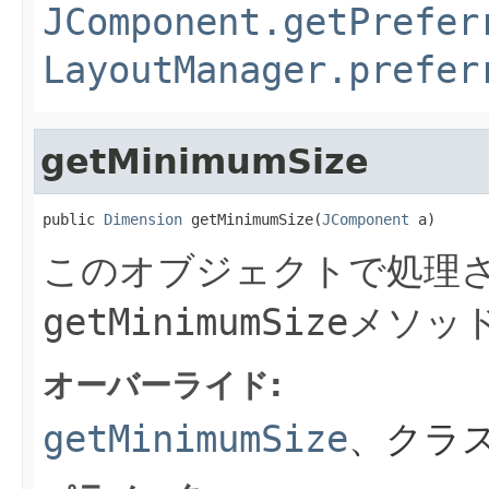
JComponent.getPrefer
LayoutManager.prefer
getMinimumSize
public 
Dimension
 getMinimumSize(
JComponent
 a)
このオブジェクトで処理さ
getMinimumSize
メソッ
オーバーライド:
getMinimumSize
、クラ