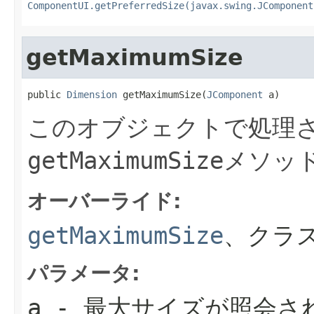
ComponentUI.getPreferredSize(javax.swing.JComponent
getMaximumSize
public 
Dimension
 getMaximumSize(
JComponent
 a)
このオブジェクトで処理さ
getMaximumSize
メソッ
オーバーライド:
getMaximumSize
、クラ
パラメータ:
a
- 最大サイズが照会さ