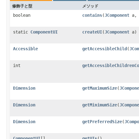
修飾子と型
メソッド
boolean
contains
(
JComponent
a, 
static
ComponentUI
createUI
(
JComponent
a)
Accessible
getAccessibleChild
(
JCo
int
getAccessibleChildrenC
Dimension
getMaximumSize
(
JCompon
Dimension
getMinimumSize
(
JCompon
Dimension
getPreferredSize
(
JComp
ComponentUI
[]
getUIs
()