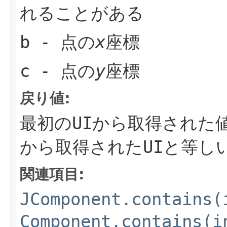
れることがある
b
- 点の
x
座標
c
- 点の
y
座標
戻り値:
最初のUIから取得された
から取得されたUIと等し
関連項目:
JComponent.contains(
Component.contains(i