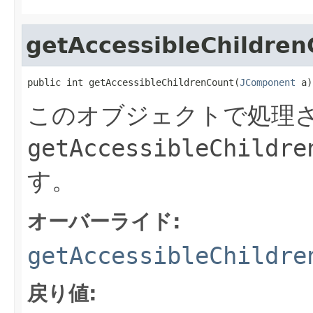
getAccessibleChildren
public int getAccessibleChildrenCount(
JComponent
 a)
このオブジェクトで処理さ
getAccessibleChildre
す。
オーバーライド:
getAccessibleChildre
戻り値: