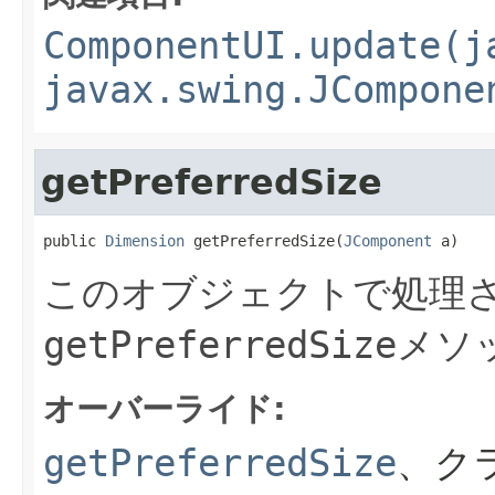
ComponentUI.update(j
javax.swing.JCompone
getPreferredSize
public 
Dimension
 getPreferredSize(
JComponent
 a)
このオブジェクトで処理さ
getPreferredSize
メソ
オーバーライド:
getPreferredSize
、ク