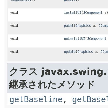
void
installUI
(
JComponent
a
void
paint
(
Graphics
a,
JCom
void
uninstallUI
(
JComponent
void
update
(
Graphics
a,
JCo
クラス javax.swing.p
継承されたメソッド
getBaseline
,
getBase