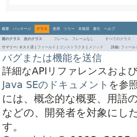
概要
パッケージ
クラス
使用
ツリー
非推奨
索引
ヘルプ
前のクラス
次のクラス
フレーム
フレームなし
すべてのクラス
サマリー:
ネスト済 |
フィールド
|
コンストラクタ
|
メソッド
詳細:
フィール
バグまたは機能を送信
詳細なAPIリファレンスおよ
Java SEのドキュメント
を参
には、概念的な概要、用語
などの、開発者を対象にし
す。