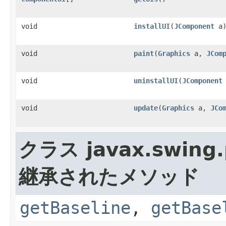
void
installUI
(
JComponent
a
void
paint
(
Graphics
a,
JCom
void
uninstallUI
(
JComponent
void
update
(
Graphics
a,
JCo
クラス javax.swing.p
継承されたメソッド
getBaseline
,
getBase