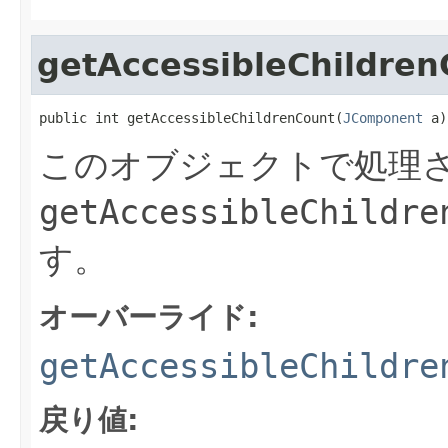
getAccessibleChildren
public int getAccessibleChildrenCount(
JComponent
 a)
このオブジェクトで処理さ
getAccessibleChildre
す。
オーバーライド:
getAccessibleChildre
戻り値: