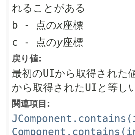
れることがある
b
- 点の
x
座標
c
- 点の
y
座標
戻り値:
最初のUIから取得された
から取得されたUIと等し
関連項目:
JComponent.contains(
Component.contains(i