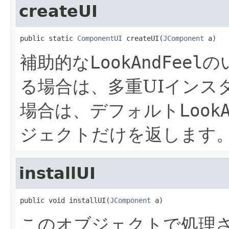
createUI
public static 
ComponentUI
 createUI(
JComponent
 a)
補助的な
LookAndFeel
の
る場合は、多重UIインス
場合は、デフォルト
Look
ジェクトだけを返します
installUI
public void installUI(
JComponent
 a)
このオブジェクトで処理さ