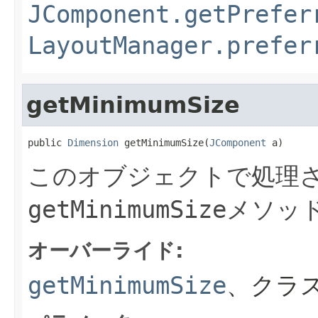
JComponent.getPrefer
LayoutManager.prefer
getMinimumSize
public 
Dimension
 getMinimumSize(
JComponent
 a)
このオブジェクトで処理さ
getMinimumSize
メソッ
オーバーライド:
getMinimumSize
、クラ