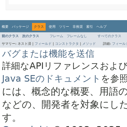
概要
パッケージ
クラス
使用
ツリー
非推奨
索引
ヘルプ
前のクラス
次のクラス
フレーム
フレームなし
すべてのクラス
サマリー:
ネスト済 |
フィールド
|
コンストラクタ
|
メソッド
詳細:
フィール
バグまたは機能を送信
詳細なAPIリファレンスおよ
Java SEのドキュメント
を参
には、概念的な概要、用語
などの、開発者を対象にし
す。