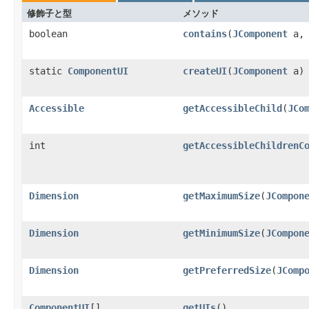
修飾子と型
メソッド
boolean
contains
(
JComponent
a, 
static
ComponentUI
createUI
(
JComponent
a)
Accessible
getAccessibleChild
(
JCo
int
getAccessibleChildrenC
Dimension
getMaximumSize
(
JCompon
Dimension
getMinimumSize
(
JCompon
Dimension
getPreferredSize
(
JComp
ComponentUI
[]
getUIs
()