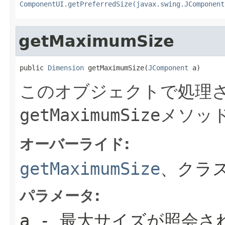
ComponentUI.getPreferredSize(javax.swing.JComponent
getMaximumSize
public 
Dimension
 getMaximumSize(
JComponent
 a)
このオブジェクトで処理さ
getMaximumSize
メソッ
オーバーライド:
getMaximumSize
、クラ
パラメータ:
a
- 最大サイズが照会さ