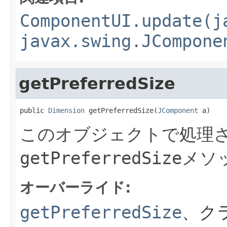
ComponentUI.update(j
javax.swing.JCompone
getPreferredSize
public 
Dimension
 getPreferredSize(
JComponent
 a)
このオブジェクトで処理さ
getPreferredSize
メソ
オーバーライド:
getPreferredSize
、ク