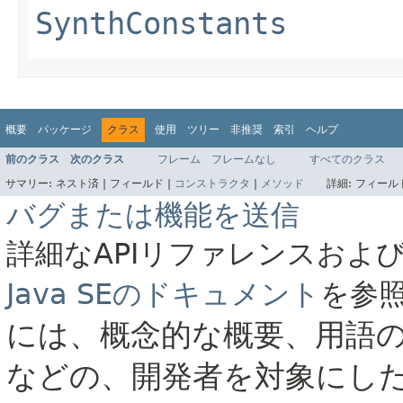
SynthConstants
概要
パッケージ
クラス
使用
ツリー
非推奨
索引
ヘルプ
前のクラス
次のクラス
フレーム
フレームなし
すべてのクラス
サマリー:
ネスト済 |
フィールド |
コンストラクタ
|
メソッド
詳細:
フィールド
バグまたは機能を送信
詳細なAPIリファレンスおよ
Java SEのドキュメント
を参
には、概念的な概要、用語
などの、開発者を対象にし