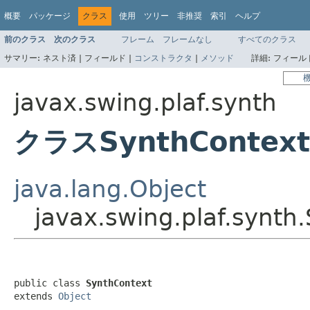
概要
パッケージ
クラス
使用
ツリー
非推奨
索引
ヘルプ
前のクラス
次のクラス
フレーム
フレームなし
すべてのクラス
サマリー:
ネスト済 |
フィールド |
コンストラクタ
|
メソッド
詳細:
フィールド
javax.swing.plaf.synth
クラスSynthContext
java.lang.Object
javax.swing.plaf.synth
public class 
SynthContext
extends 
Object