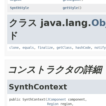
SynthStyle
getStyle
()
クラス java.lang.
Ob
ド
clone
,
equals
,
finalize
,
getClass
,
hashCode
,
notify
コンストラクタの詳細
SynthContext
public SynthContext(
JComponent
 component,

Region
 region,
