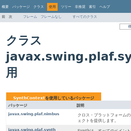
概要
パッケージ
クラス
使用
ツリー
非推奨
索引
ヘルプ
前
次
フレーム
フレームなし
すべてのクラス
クラス
javax.swing.plaf.
用
SynthContext
を使用しているパッケージ
パッケージ
説明
javax.swing.plaf.nimbus
クロス・プラットフォームのNi
ェクトを提供します。
javax.swing.plaf.synth
Synthは、すべてのペイント