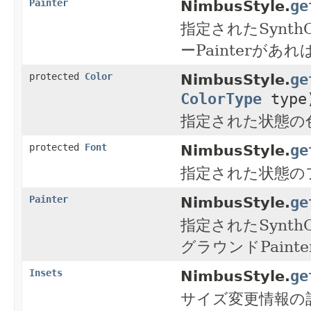
ge
Painter
NimbusStyle.
指定されたSynt
ーPainterが
ge
protected
Color
NimbusStyle.
ColorType
type
指定された状態の
ge
protected
Font
NimbusStyle.
指定された状態の
ge
Painter
NimbusStyle.
指定されたSynt
グラウンドPain
ge
Insets
NimbusStyle.
サイズ変更情報の計