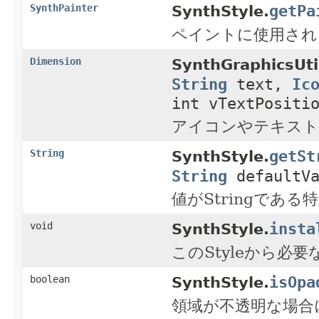
getPa
SynthPainter
SynthStyle.
ペイントに使用され
Dimension
SynthGraphicsUti
String
text,
Ic
int vTextPositi
アイコンやテキスト
getSt
String
SynthStyle.
String
defaultVa
値がStringで
insta
void
SynthStyle.
このStyleから必要
isOpa
boolean
SynthStyle.
領域が不透明な場合に