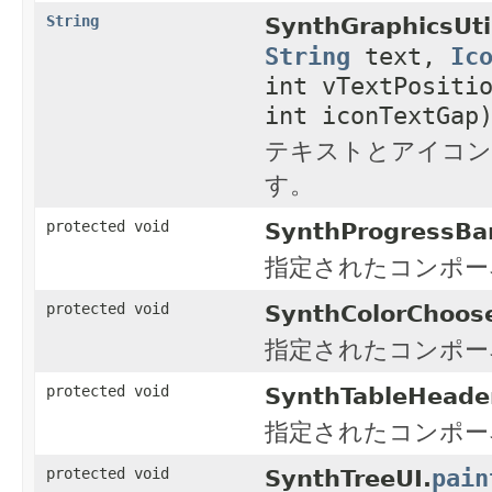
String
SynthGraphicsUti
String
text,
Ic
int vTextPositi
int iconTextGap
テキストとアイコン
す。
protected void
SynthProgressBa
指定されたコンポー
protected void
SynthColorChoose
指定されたコンポー
protected void
SynthTableHeade
指定されたコンポー
pain
protected void
SynthTreeUI.