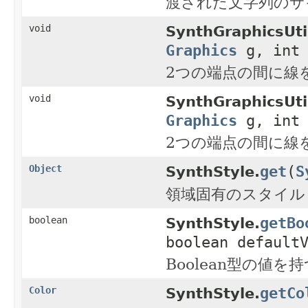
渡された文字列のサ
void
SynthGraphicsUti
Graphics
g, int 
2つの端点の間に線
void
SynthGraphicsUti
Graphics
g, int 
2つの端点の間に線
get
(
S
Object
SynthStyle.
領域固有のスタイル
getBo
boolean
SynthStyle.
boolean default
Boolean型の
getCo
Color
SynthStyle.