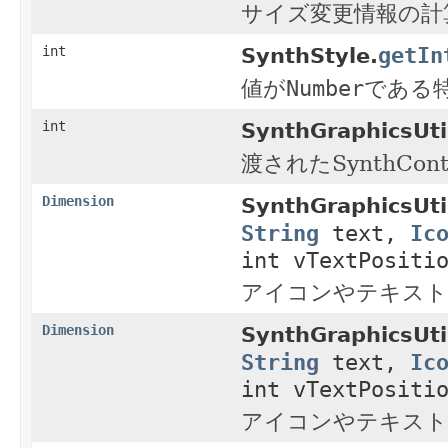
サイズ変更情報の計算
getIn
int
SynthStyle.
値が
Number
である
int
SynthGraphicsUti
渡されたSynthCo
Dimension
SynthGraphicsUti
String
text,
Ic
int vTextPositi
アイコンやテキスト
Dimension
SynthGraphicsUti
String
text,
Ic
int vTextPositi
アイコンやテキスト