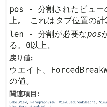
pos
- 分割されたビュー
上。
これはタブ位置の計
len
- 分割が必要な
pos
る。0以上。
戻り値:
ウエイト。ForcedBreakW
の値。
関連項目:
LabelView
,
ParagraphView
,
View.BadBreakWeight
,
View
View.ForcedBreakWeight