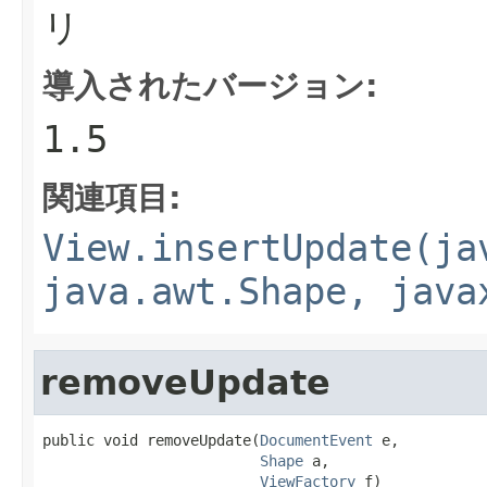
リ
導入されたバージョン:
1.5
関連項目:
View.insertUpdate(ja
java.awt.Shape, java
removeUpdate
public void removeUpdate(
DocumentEvent
 e,

Shape
 a,

ViewFactory
 f)