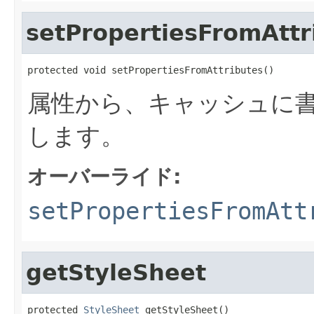
setPropertiesFromAttr
protected void setPropertiesFromAttributes()
属性から、キャッシュに
します。
オーバーライド:
setPropertiesFromAtt
getStyleSheet
protected 
StyleSheet
 getStyleSheet()