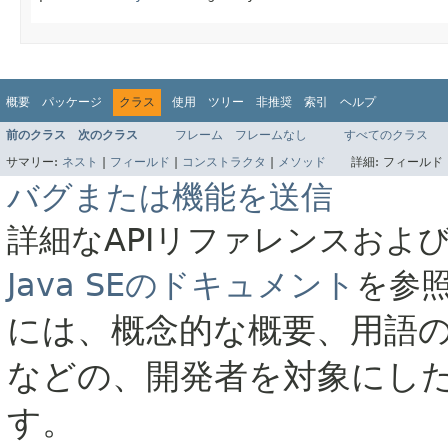
概要
パッケージ
クラス
使用
ツリー
非推奨
索引
ヘルプ
前のクラス
次のクラス
フレーム
フレームなし
すべてのクラス
サマリー:
ネスト
|
フィールド
|
コンストラクタ
|
メソッド
詳細:
フィールド 
バグまたは機能を送信
詳細なAPIリファレンスおよ
Java SEのドキュメント
を参
には、概念的な概要、用語
などの、開発者を対象にし
す。