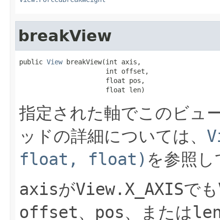
breakView
public 
View
 breakView(int axis,

                      int offset,

                      float pos,

                      float len)
指定された軸でこのビュ
ッドの詳細については、
V
float, float)
を参照し
axis
が
View.X_AXIS
でも
offset
、
pos
、または
le