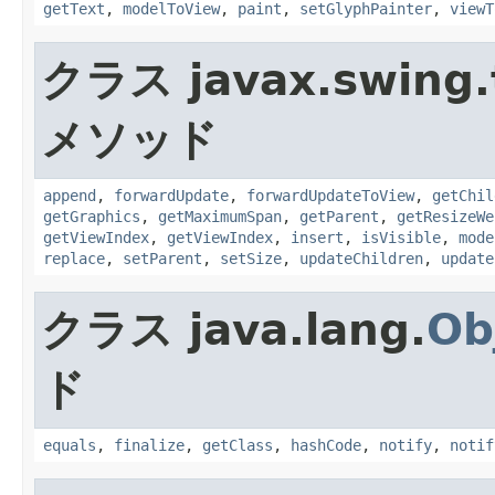
getText
,
modelToView
,
paint
,
setGlyphPainter
,
viewT
クラス javax.swing.
メソッド
append
,
forwardUpdate
,
forwardUpdateToView
,
getChil
getGraphics
,
getMaximumSpan
,
getParent
,
getResizeWe
getViewIndex
,
getViewIndex
,
insert
,
isVisible
,
mode
replace
,
setParent
,
setSize
,
updateChildren
,
update
クラス java.lang.
Ob
ド
equals
,
finalize
,
getClass
,
hashCode
,
notify
,
notif