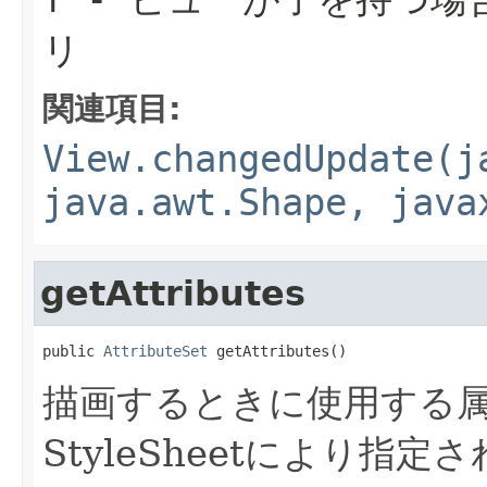
リ
関連項目:
View.changedUpdate(j
java.awt.Shape, java
getAttributes
public 
AttributeSet
 getAttributes()
描画するときに使用する
StyleSheetにより