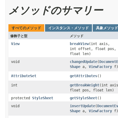
メソッドのサマリー
すべてのメソッド
インスタンス・メソッド
具象メソッド
修飾子と型
メソッド
View
breakView
(int axis,
int offset, float pos,
float len)
void
changedUpdate
(
Document
Shape
a,
ViewFactory
f
AttributeSet
getAttributes
()
int
getBreakWeight
(int axi
float pos, float len)
protected
StyleSheet
getStyleSheet
()
void
insertUpdate
(
DocumentE
Shape
a,
ViewFactory
f