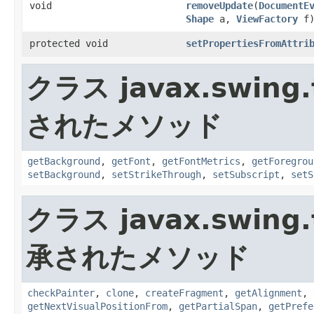
void
removeUpdate
(
DocumentE
Shape
a,
ViewFactory
f
protected void
setPropertiesFromAttri
クラス javax.swing.
されたメソッド
getBackground
,
getFont
,
getFontMetrics
,
getForegrou
setBackground
,
setStrikeThrough
,
setSubscript
,
setS
クラス javax.swing.
承されたメソッド
checkPainter
,
clone
,
createFragment
,
getAlignment
,
getNextVisualPositionFrom
,
getPartialSpan
,
getPrefe