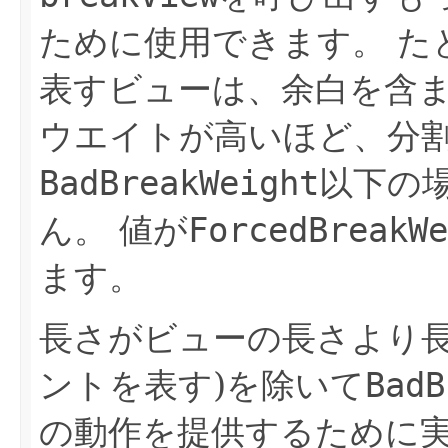
ために使用できます。
た
表すビューは、余白を含
ウエイトが高いほど、分
BadBreakWeight
以下の
ん。
値が
ForcedBreakWe
ます。
長さがビューの長さより長
ントを表す)を除いて
BadB
の動作を提供するために