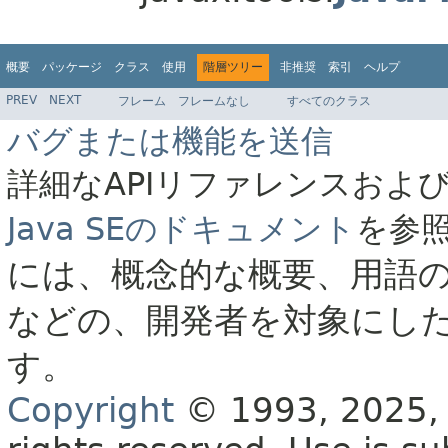
概要
パッケージ
クラス
使用
階層ツリー
非推奨
索引
ヘルプ
PREV
NEXT
フレーム
フレームなし
すべてのクラス
バグまたは機能を送信
詳細なAPIリファレンスおよ
Java SEのドキュメント
を参
には、概念的な概要、用語
などの、開発者を対象にし
す。
Copyright
© 1993, 2025, O