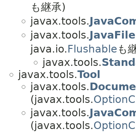
も継承)
javax.tools.
JavaCom
javax.tools.
JavaFil
java.io.
Flushable
も継
javax.tools.
Stand
javax.tools.
Tool
javax.tools.
Documen
(javax.tools.
OptionC
javax.tools.
JavaCom
(javax.tools.
OptionC