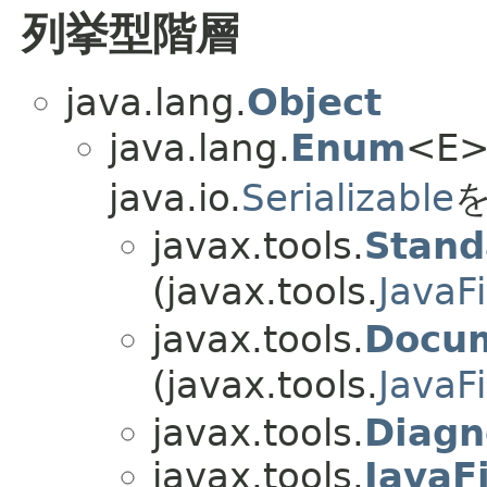
列挙型階層
java.lang.
Object
java.lang.
Enum
<E> 
java.io.
Serializable
を
javax.tools.
Stand
(javax.tools.
JavaF
javax.tools.
Docum
(javax.tools.
JavaF
javax.tools.
Diagn
javax.tools.
JavaF