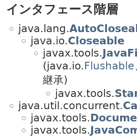
インタフェース階層
java.lang.
AutoClosea
java.io.
Closeable
javax.tools.
JavaF
(java.io.
Flushable
継承)
javax.tools.
Sta
java.util.concurrent.
Ca
javax.tools.
Documen
javax.tools.
JavaCom