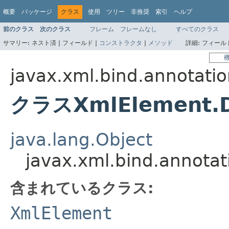
概要
パッケージ
クラス
使用
ツリー
非推奨
索引
ヘルプ
前のクラス
次のクラス
フレーム
フレームなし
すべてのクラス
サマリー:
ネスト済 |
フィールド |
コンストラクタ
|
メソッド
詳細:
フィールド
javax.xml.bind.annotati
クラスXmlElement.D
java.lang.Object
javax.xml.bind.annota
含まれているクラス:
XmlElement