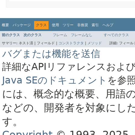
概要
パッケージ
クラス
使用
ツリー
非推奨
索引
ヘルプ
前のクラス
次のクラス
フレーム
フレームなし
すべてのクラス
サマリー:
ネスト済 |
フィールド |
コンストラクタ
|
メソッド
詳細:
フィールド
バグまたは機能を送信
詳細なAPIリファレンスおよ
Java SEのドキュメント
を参
には、概念的な概要、用語
などの、開発者を対象にし
す。
Copyright
© 1993, 2025, O