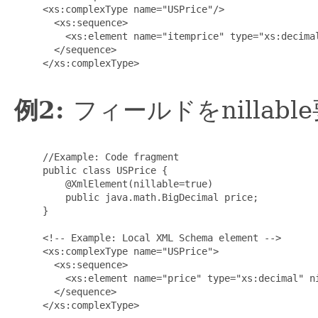
     <xs:complexType name="USPrice"/>

       <xs:sequence>

         <xs:element name="itemprice" type="xs:decimal
       </sequence>

     </xs:complexType>

例2:
フィールドをnillab
     //Example: Code fragment

     public class USPrice {

         @XmlElement(nillable=true)

         public java.math.BigDecimal price;

     }

     <!-- Example: Local XML Schema element -->

     <xs:complexType name="USPrice">

       <xs:sequence>

         <xs:element name="price" type="xs:decimal" ni
       </sequence>

     </xs:complexType>
