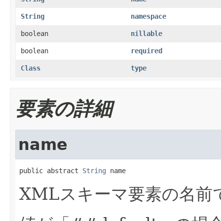
String
namespace
boolean
nillable
boolean
required
Class
type
要素の詳細
name
public abstract 
String
 name
XMLスキーマ要素の名前