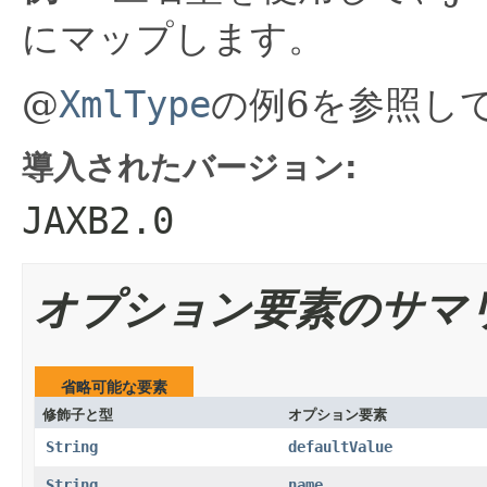
にマップします。
@
XmlType
の例6を参照し
導入されたバージョン:
JAXB2.0
オプション要素のサマ
省略可能な要素
修飾子と型
オプション要素
String
defaultValue
String
name