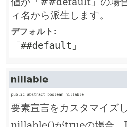
値が「##default」の場
ィ名から派生します。
デフォルト:
「##default」
nillable
public abstract boolean nillable
要素宣言をカスタマイズしてn
nillable()がtrueの場