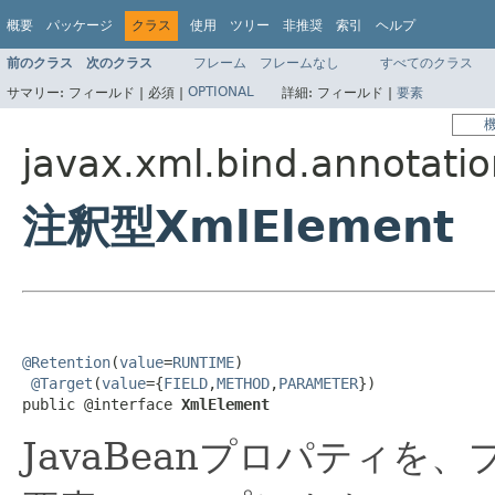
概要
パッケージ
クラス
使用
ツリー
非推奨
索引
ヘルプ
前のクラス
次のクラス
フレーム
フレームなし
すべてのクラス
OPTIONAL
サマリー:
フィールド |
必須 |
詳細:
フィールド |
要素
javax.xml.bind.annotati
注釈型XmlElement
@Retention
(
value
=
RUNTIME
)

@Target
(
value
={
FIELD
,
METHOD
,
PARAMETER
})

public @interface 
XmlElement
JavaBeanプロパティを