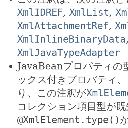
XmlIDREF
,
XmlList
,
Xm
XmlAttachmentRef
,
Xm
XmlInlineBinaryData
XmlJavaTypeAdapter
JavaBeanプロパテ
ックス付きプロパティ、
り、この注釈が
XmlElem
コレクション項目型が既
@XmlElement.type()
が