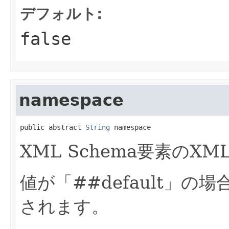
デフォルト:
false
namespace
public abstract 
String
 namespace
XML Schema要素の
値が「##default」
されます。