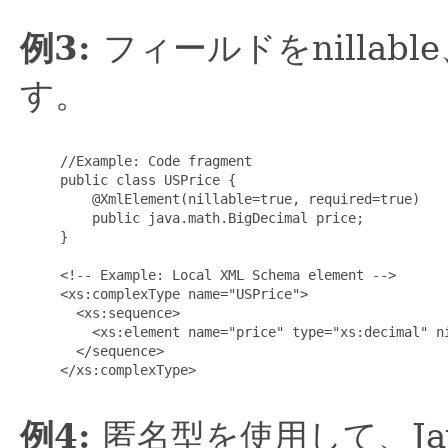
例3:
フィールドをnillabl
す。
     //Example: Code fragment

     public class USPrice {

         @XmlElement(nillable=true, required=true)

         public java.math.BigDecimal price;

     }

     <!-- Example: Local XML Schema element -->

     <xs:complexType name="USPrice">

       <xs:sequence>

         <xs:element name="price" type="xs:decimal" ni
       </sequence>

     </xs:complexType>

例4:
匿名型を使用して、Ja