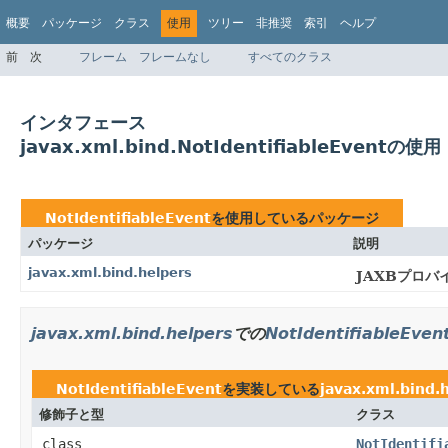
概要
パッケージ
クラス
使用
ツリー
非推奨
索引
ヘルプ
前
次
フレーム
フレームなし
すべてのクラス
インタフェース
javax.xml.bind.NotIdentifiableEventの使用
NotIdentifiableEvent
を使用しているパッケージ
パッケージ
説明
javax.xml.bind.helpers
JAXBプロ
javax.xml.bind.helpers
での
NotIdentifiableEven
NotIdentifiableEvent
を実装している
javax.xml.bind.
修飾子と型
クラス
class
NotIdentifi