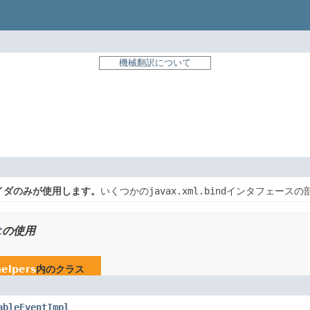
機械翻訳について
バイダのみが使用します。
いくつかの
javax.xml.bind
インタフェースの
t
の使用
helpers
内のクラス
ableEventImpl