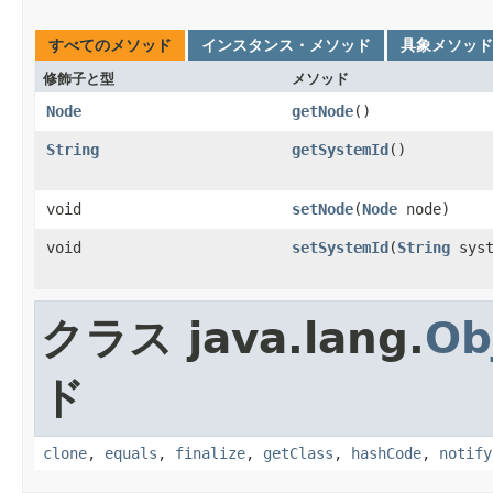
すべてのメソッド
インスタンス・メソッド
具象メソッド
修飾子と型
メソッド
Node
getNode
()
String
getSystemId
()
void
setNode
(
Node
node)
void
setSystemId
(
String
syst
クラス java.lang.
Ob
ド
clone
,
equals
,
finalize
,
getClass
,
hashCode
,
notify