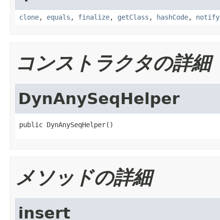
clone
,
equals
,
finalize
,
getClass
,
hashCode
,
notify
コンストラクタの詳細
DynAnySeqHelper
public DynAnySeqHelper()
メソッドの詳細
insert