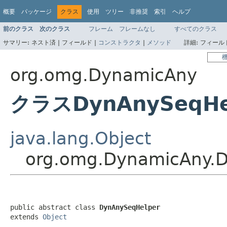
概要
パッケージ
クラス
使用
ツリー
非推奨
索引
ヘルプ
前のクラス
次のクラス
フレーム
フレームなし
すべてのクラス
サマリー:
ネスト済 |
フィールド |
コンストラクタ
|
メソッド
詳細:
フィールド
org.omg.DynamicAny
クラスDynAnySeqHe
java.lang.Object
org.omg.DynamicAny.
public abstract class 
DynAnySeqHelper
extends 
Object