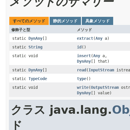
メソッドのサマリー
すべてのメソッド
静的メソッド
具象メソッド
修飾子と型
メソッド
static
DynAny
[]
extract
(
Any
a)
static
String
id
()
static void
insert
(
Any
a,
DynAny
[] that)
static
DynAny
[]
read
(
InputStream
istrea
static
TypeCode
type
()
static void
write
(
OutputStream
ostr
DynAny
[] value)
クラス java.lang.
Ob
ド