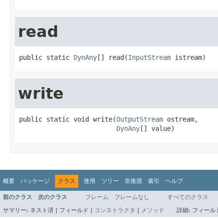
read
public static 
DynAny
[] read(
InputStream
 istream)
write
public static void write(
OutputStream
 ostream,

DynAny
[] value)
概要
パッケージ
クラス
使用
ツリー
非推奨
索引
ヘルプ
前のクラス
次のクラス
フレーム
フレームなし
すべてのクラス
サマリー:
ネスト済 |
フィールド |
コンストラクタ
|
メソッド
詳細:
フィールド