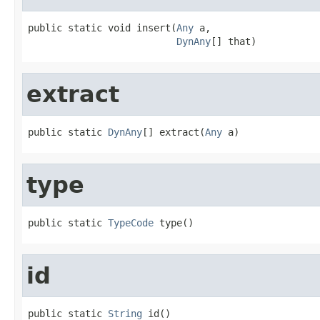
public static void insert(
Any
 a,

DynAny
[] that)
extract
public static 
DynAny
[] extract(
Any
 a)
type
public static 
TypeCode
 type()
id
public static 
String
 id()