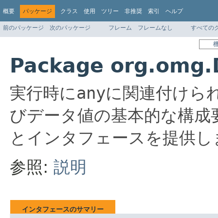
概要
パッケージ
クラス
使用
ツリー
非推奨
索引
ヘルプ
前のパッケージ
次のパッケージ
フレーム
フレームなし
すべての
Package org.omg
実行時に
any
に関連付けら
びデータ値の基本的な構成
とインタフェースを提供し
参照:
説明
インタフェースのサマリー