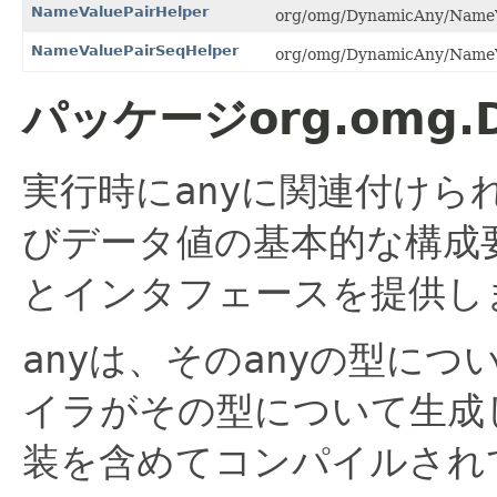
NameValuePairHelper
org/omg/DynamicAny/NameV
NameValuePairSeqHelper
org/omg/DynamicAny/NameV
パッケージorg.omg.
実行時に
any
に関連付けら
びデータ値の基本的な構成
とインタフェースを提供し
any
は、その
any
の型につい
イラがその型について生成
装を含めてコンパイルされ