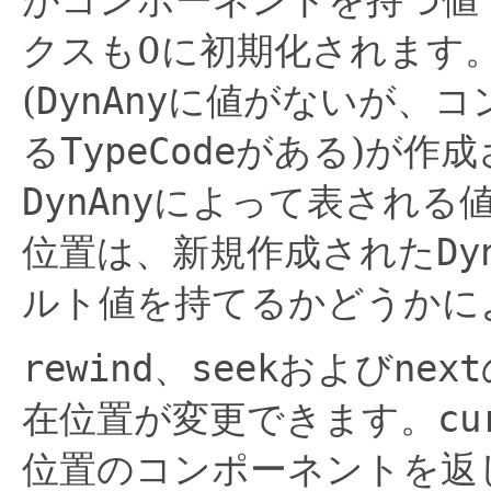
クスも0に初期化されます
(
DynAny
に値がないが、コ
る
TypeCode
がある)が作
DynAny
によって表される
位置は、新規作成された
Dy
ルト値を持てるかどうかによ
rewind
、
seek
および
next
在位置が変更できます。
cu
位置のコンポーネントを返