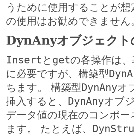
うために使用することが想
の使用はお勧めできません
DynAnyオブジェク
Insert
と
get
の各操作は、
に必要ですが、構築型
DynA
ちます。
構築型
DynAny
オ
挿入すると、
DynAny
オブ
データ値の現在のコンポー
ます。
たとえば、
DynStr