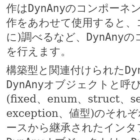
作は
DynAny
のコンポーネ
作をあわせて使用すると、
に)調べるなど、
DynAny
の
を行えます。
構築型と関連付けられた
Dy
DynAny
オブジェクトと呼
(fixed、enum、struct、s
exception、値型)のそ
ースから継承されたインタ