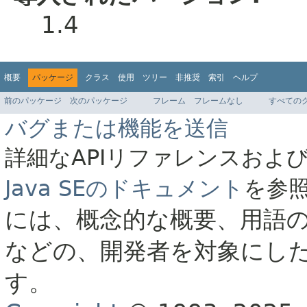
1.4
概要
パッケージ
クラス
使用
ツリー
非推奨
索引
ヘルプ
前のパッケージ
次のパッケージ
フレーム
フレームなし
すべての
バグまたは機能を送信
詳細なAPIリファレンスおよ
Java SEのドキュメント
を参
には、概念的な概要、用語
などの、開発者を対象にし
す。