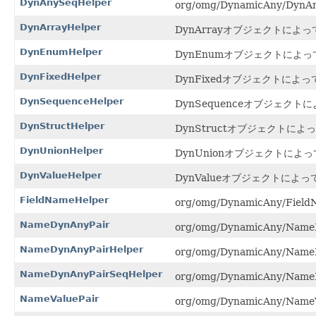
DynAnySeqHelper
org/omg/DynamicAny/DynAn
DynArrayHelper
DynArrayオブジェクトによ
DynEnumHelper
DynEnumオブジェクトによ
DynFixedHelper
DynFixedオブジェクトによっ
DynSequenceHelper
DynSequenceオブジェク
DynStructHelper
DynStructオブジェクトに
DynUnionHelper
DynUnionオブジェクトに
DynValueHelper
DynValueオブジェクトによ
FieldNameHelper
org/omg/DynamicAny/Field
NameDynAnyPair
org/omg/DynamicAny/NameD
NameDynAnyPairHelper
org/omg/DynamicAny/NameD
NameDynAnyPairSeqHelper
org/omg/DynamicAny/NameD
NameValuePair
org/omg/DynamicAny/NameV