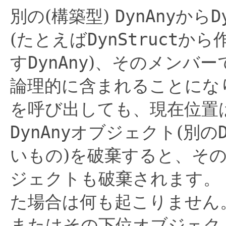
別の(構築型)
DynAny
から
D
(たとえば
DynStruct
から
す
DynAny
)、そのメンバー
論理的に含まれることにな
を呼び出しても、現在位置
DynAny
オブジェクト(別の
いもの)を破棄すると、そ
ジェクトも破棄されます。
た場合は何も起こりません
またはその下位オブジェク