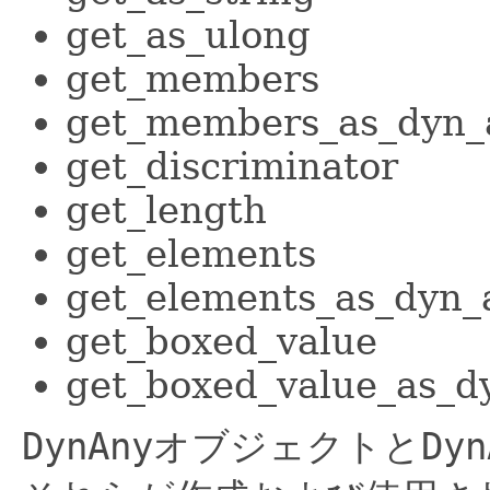
get_as_ulong
get_members
get_members_as_dyn_
get_discriminator
get_length
get_elements
get_elements_as_dyn_
get_boxed_value
get_boxed_value_as_d
DynAny
オブジェクトと
Dyn