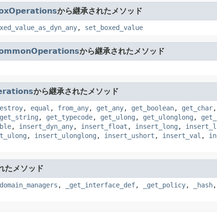
oxOperations
から継承されたメソッド
xed_value_as_dyn_any
,
set_boxed_value
CommonOperations
から継承されたメソッド
rations
から継承されたメソッド
estroy
,
equal
,
from_any
,
get_any
,
get_boolean
,
get_char
get_string
,
get_typecode
,
get_ulong
,
get_ulonglong
,
get_
ble
,
insert_dyn_any
,
insert_float
,
insert_long
,
insert_l
t_ulong
,
insert_ulonglong
,
insert_ushort
,
insert_val
,
in
れたメソッド
domain_managers
,
_get_interface_def
,
_get_policy
,
_hash