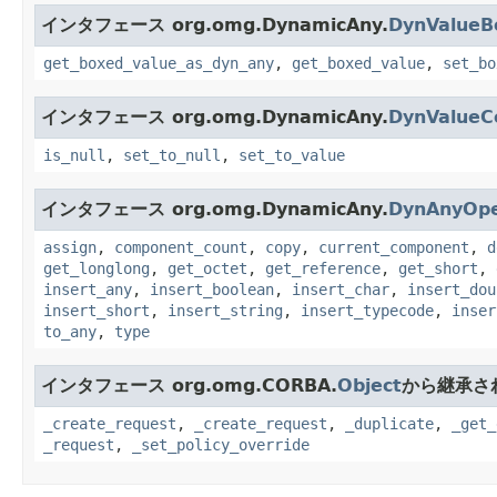
インタフェース org.omg.DynamicAny.
DynValueB
get_boxed_value_as_dyn_any
,
get_boxed_value
,
set_bo
インタフェース org.omg.DynamicAny.
DynValue
is_null
,
set_to_null
,
set_to_value
インタフェース org.omg.DynamicAny.
DynAnyOpe
assign
,
component_count
,
copy
,
current_component
,
d
get_longlong
,
get_octet
,
get_reference
,
get_short
,
insert_any
,
insert_boolean
,
insert_char
,
insert_dou
insert_short
,
insert_string
,
insert_typecode
,
inser
to_any
,
type
インタフェース org.omg.CORBA.
Object
から継承さ
_create_request
,
_create_request
,
_duplicate
,
_get_
_request
,
_set_policy_override