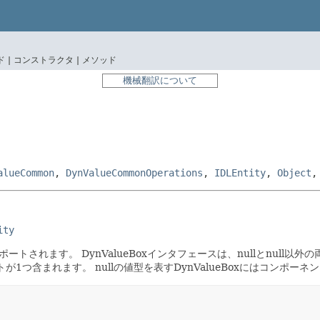
 |
コンストラクタ |
メソッド
機械翻訳について
alueCommon
,
DynValueCommonOperations
,
IDLEntity
,
Object
ity
がサポートされます。
DynValueBoxインタフェースは、nullとnull
ネントが1つ含まれます。
nullの値型を表すDynValueBoxにはコンポー