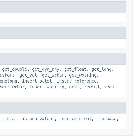
,
get_double
,
get_dyn_any
,
get_float
,
get_long
,
ushort
,
get_val
,
get_wchar
,
get_wstring
,
onglong
,
insert_octet
,
insert_reference
,
sert_wchar
,
insert_wstring
,
next
,
rewind
,
seek
,
,
_is_a
,
_is_equivalent
,
_non_existent
,
_release
,