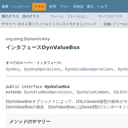
概要
パッケージ
クラス
使用
ツリー
非推奨
索引
ヘルプ
前のクラス
次のクラス
フレーム
フレームなし
すべてのクラス
サマリー:
ネスト済 |
フィールド |
コンストラクタ |
メソッド
詳細:
フィールド
org.omg.DynamicAny
インタフェースDynValueBox
すべてのスーパー・インタフェース:
DynAny
,
DynAnyOperations
,
DynValueBoxOperations
,
DynV
public interface 
DynValueBox
extends 
DynValueBoxOperations
, 
DynValueCommon
, 
IDLEnt
DynValueBoxオブジェクトによって、IDLのboxed値型の操作
DynValueBoxの場合、DynValueBoxにはboxed型のコンポー
メソッドのサマリー