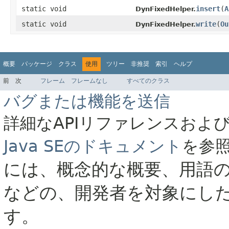
static void
insert
(
A
DynFixedHelper.
static void
write
(
Ou
DynFixedHelper.
概要
パッケージ
クラス
使用
ツリー
非推奨
索引
ヘルプ
前
次
フレーム
フレームなし
すべてのクラス
バグまたは機能を送信
詳細なAPIリファレンスおよ
Java SEのドキュメント
を参
には、概念的な概要、用語
などの、開発者を対象にし
す。