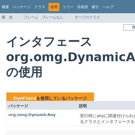
概要
パッケージ
クラス
使用
ツリー
非推奨
索引
ヘルプ
前
次
フレーム
フレームなし
すべてのクラス
インタフェース
org.omg.DynamicA
の使用
DynFixed
を使用しているパッケージ
パッケージ
説明
org.omg.DynamicAny
実行時に
any
に関連付けられ
るクラスとインタフェースを