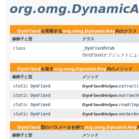
org.omg.Dynamic
DynFixed
を実装する
org.omg.DynamicAny
内のクラス
修飾子と型
クラス
class
_DynFixedStub
DynFixedオブジェクトに
DynFixed
を返す
org.omg.DynamicAny
内のメソッド
修飾子と型
メソッド
static
DynFixed
extract
(
DynFixedHelper.
static
DynFixed
narrow
(
O
DynFixedHelper.
static
DynFixed
read
(
Inp
DynFixedHelper.
static
DynFixed
unchecke
DynFixedHelper.
DynFixed
型のパラメータを持つ
org.omg.DynamicAny
修飾子と型
メソッド