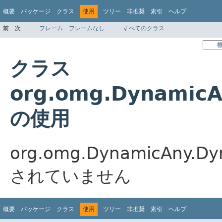
概要
パッケージ
クラス
使用
ツリー
非推奨
索引
ヘルプ
前
次
フレーム
フレームなし
すべてのクラス
クラス
org.omg.DynamicA
の使用
org.omg.DynamicAny.
されていません
概要
パッケージ
クラス
使用
ツリー
非推奨
索引
ヘルプ