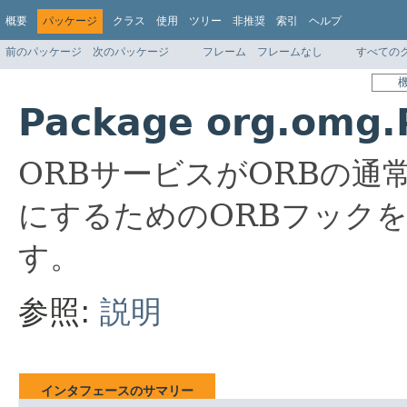
概要
パッケージ
クラス
使用
ツリー
非推奨
索引
ヘルプ
前のパッケージ
次のパッケージ
フレーム
フレームなし
すべての
Package org.omg.P
ORBサービスがORBの通
にするためのORBフック
す。
参照:
説明
インタフェースのサマリー