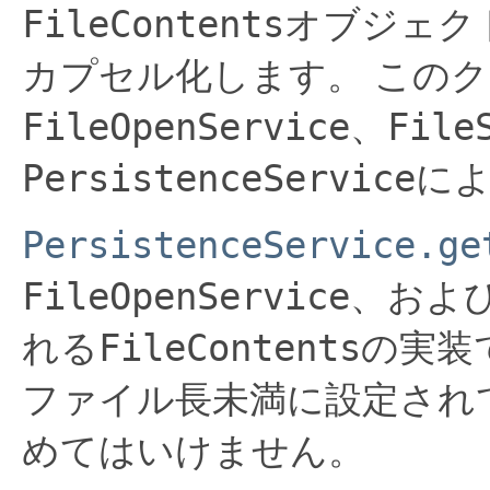
FileContents
オブジェク
カプセル化します。
このク
FileOpenService
File
、
PersistenceService
に
PersistenceService.ge
FileOpenService
、およ
FileContents
れる
の実装
ファイル長未満に設定され
めてはいけません。