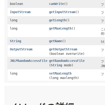
boolean
canWrite
​()
フ
InputStream
getInputStream
​()
フ
long
getLength
​()
フ
long
getMaxLength
​()
こ
得
String
getName
​()
St
OutputStream
getOutputStream
フ
(boolean overwrite)
JNLPRandomAccessFile
getRandomAccessFile
フ
(
String
mode)
JN
long
setMaxLength
フ
(long maxlength)