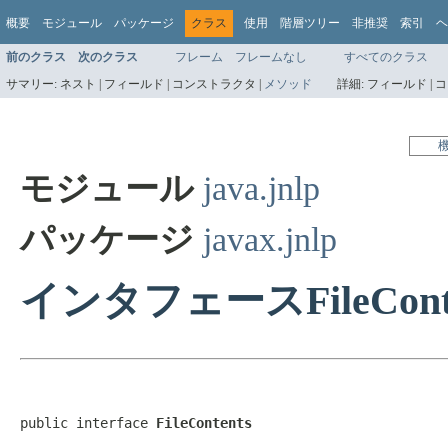
概要
モジュール
パッケージ
クラス
使用
階層ツリー
非推奨
索引
ヘ
前のクラス
次のクラス
フレーム
フレームなし
すべてのクラス
サマリー:
ネスト |
フィールド |
コンストラクタ |
メソッド
詳細:
フィールド |
コ
モジュール
java.jnlp
パッケージ
javax.jnlp
インタフェースFileConte
public interface 
FileContents