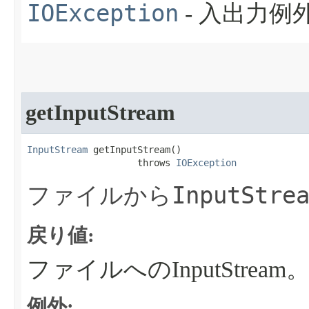
IOException
- 入出力
getInputStream
InputStream
 getInputStream​()

                    throws 
IOException
InputStre
ファイルから
戻り値:
ファイルへのInputStream
例外: