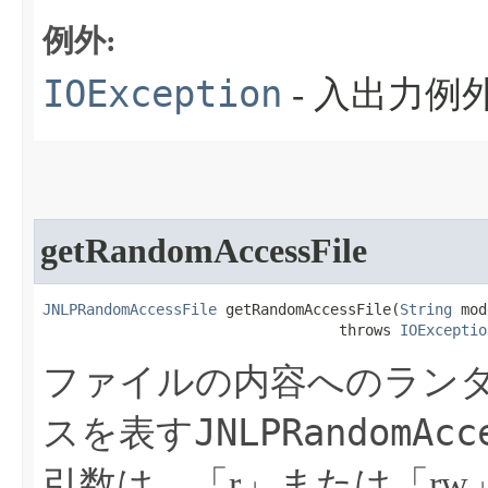
例外:
IOException
- 入出力
getRandomAccessFile
JNLPRandomAccessFile
 getRandomAccessFile​(
String
 mod
                                  throws 
IOExceptio
ファイルの内容へのラン
JNLPRandomAcc
スを表す
引数は、「r」または「r