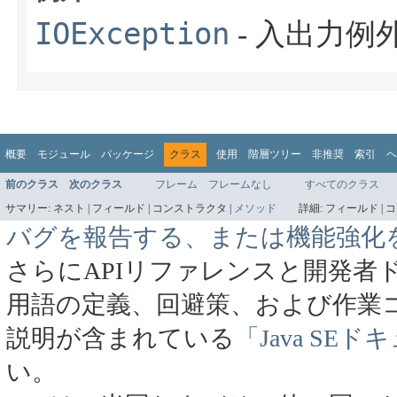
IOException
- 入出力
概要
モジュール
パッケージ
クラス
使用
階層ツリー
非推奨
索引
ヘ
前のクラス
次のクラス
フレーム
フレームなし
すべてのクラス
サマリー:
ネスト |
フィールド |
コンストラクタ |
メソッド
詳細:
フィールド |
コ
バグを報告する、または機能強化
さらにAPIリファレンスと開発者
用語の定義、回避策、および作業
説明が含まれている
「Java SE
い。