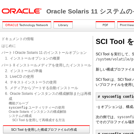
Oracle Solaris 11 シ
ドキュメントの情報
SCI To
はじめに
パート I Oracle Solaris 11 のインストールオプション
SCI Tool を実行
1. インストールオプションの概要
/system/volatile/p
パート II インストールメディアを使用したインストール
新しい構成プロファイ
2. インストールの準備
3. LiveCD の使用
SCI Tool は、
4. テキストインストーラの使用
いプロファイルを使用
5. メディアからブートする自動インストール
6. Oracle Solaris インスタンスの構成解除または再構
# 
sysconfig confi
成
機能グループ
-g
オプションは、構成
sysconfig
ユーティリティーの使用
Oracle Solaris インスタンスの構成解除
システムの構成
次の例では、
sysconf
SCI Tool を使用して再構成する方法
でそのプロファイル場
SCI Tool を使用した構成プロファイルの作成