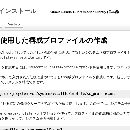
ステムのインストール
Oracle Solaris 11 Information Library (日本語)
ol を使用した構成プロファイルの作成
して、SCI Tool パネルで入力された構成仕様に基づいて新しいシステム構成プロフ
rofile/sc_profile.xml
です。
ルを作成するには、
sysconfig create-profile
コマンドを使用します。プロフ
SCI Tool パネルで入力された仕様に基づいて新しい構成プロファイルを作成します
してシステムを構成できます。
gure -g system -c /system/volatile/profile/sc_profile.xml
される特定の機能グループを指定するために使用します。この例では、システム全
ig create-profile
-o
オプションを使って、プロファイルの作成時に別の出力フ
所を指し示して、システムを再構成します。