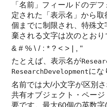
「名前」フィールドのデフ
定された「表示名」から取
個までに制限され、特殊文
棄される文字は次のとおり
& # % \ / : * ? < > | , "
たとえば、表示名が
Resear
にな
ResearchDevelopment
名前では大/小文字が区別
共有オブジェクト・ページ
要です。最大60個の英数字(