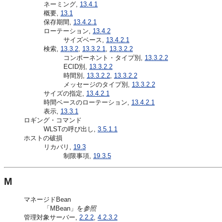
ネーミング,
13.4.1
概要,
13.1
保存期間,
13.4.2.1
ローテーション,
13.4.2
サイズベース,
13.4.2.1
検索,
13.3.2
,
13.3.2.1
,
13.3.2.2
コンポーネント・タイプ別,
13.3.2.2
ECID別,
13.3.2.2
時間別,
13.3.2.2
,
13.3.2.2
メッセージのタイプ別,
13.3.2.2
サイズの指定,
13.4.2.1
時間ベースのローテーション,
13.4.2.1
表示,
13.3.1
ロギング・コマンド
WLSTの呼び出し,
3.5.1.1
ホストの破損
リカバリ,
19.3
制限事項,
19.3.5
M
マネージドBean
「MBean」を
参照
管理対象サーバー,
2.2.2
,
4.2.3.2