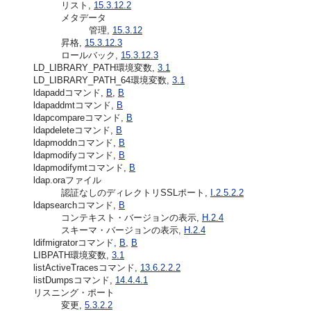
リスト,
15.3.12.2
メタデータ
管理,
15.3.12
昇格,
15.3.12.3
ロールバック,
15.3.12.3
LD_LIBRARY_PATH環境変数,
3.1
LD_LIBRARY_PATH_64環境変数,
3.1
ldapaddコマンド,
B
,
B
ldapaddmtコマンド,
B
ldapcompareコマンド,
B
ldapdeleteコマンド,
B
ldapmoddnコマンド,
B
ldapmodifyコマンド,
B
ldapmodifymtコマンド,
B
ldap.oraファイル
認証なしのディレクトリSSLポート,
I.2.5.2.2
ldapsearchコマンド,
B
コンテキスト・バージョンの表示,
H.2.4
スキーマ・バージョンの表示,
H.2.4
ldifmigratorコマンド,
B
,
B
LIBPATH環境変数,
3.1
listActiveTracesコマンド,
13.6.2.2.2
listDumpsコマンド,
14.4.4.1
リスニング・ポート
変更,
5.3.2.2