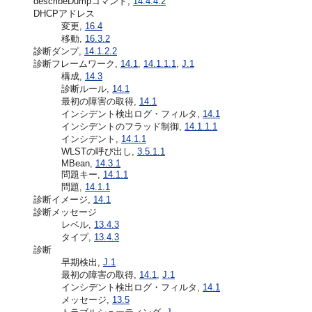
describeDumpコマンド,
14.4.4.2
DHCPアドレス
変更,
16.4
移動,
16.3.2
診断ダンプ,
14.1.2.2
診断フレームワーク,
14.1
,
14.1.1.1
,
J.1
構成,
14.3
診断ルール,
14.1
最初の障害の取得,
14.1
インシデント検出ログ・フィルタ,
14.1
インシデントのフラッド制御,
14.1.1.1
インシデント,
14.1.1
WLSTの呼び出し,
3.5.1.1
MBean,
14.3.1
問題キー,
14.1.1
問題,
14.1.1
診断イメージ,
14.1
診断メッセージ
レベル,
13.4.3
タイプ,
13.4.3
診断
早期検出,
J.1
最初の障害の取得,
14.1
,
J.1
インシデント検出ログ・フィルタ,
14.1
メッセージ,
13.5