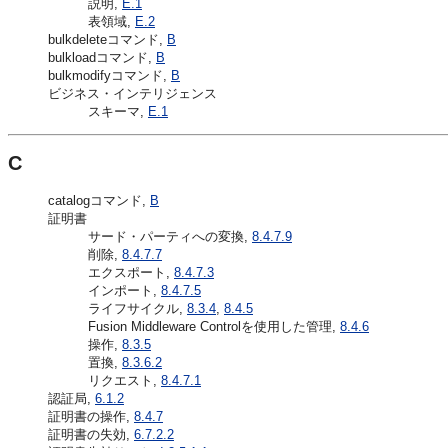
説明,
E.1
表領域,
E.2
bulkdeleteコマンド,
B
bulkloadコマンド,
B
bulkmodifyコマンド,
B
ビジネス・インテリジェンス
スキーマ,
E.1
C
catalogコマンド,
B
証明書
サード・パーティへの変換,
8.4.7.9
削除,
8.4.7.7
エクスポート,
8.4.7.3
インポート,
8.4.7.5
ライフサイクル,
8.3.4
,
8.4.5
Fusion Middleware Controlを使用した管理,
8.4.6
操作,
8.3.5
置換,
8.3.6.2
リクエスト,
8.4.7.1
認証局,
6.1.2
証明書の操作,
8.4.7
証明書の失効,
6.7.2.2