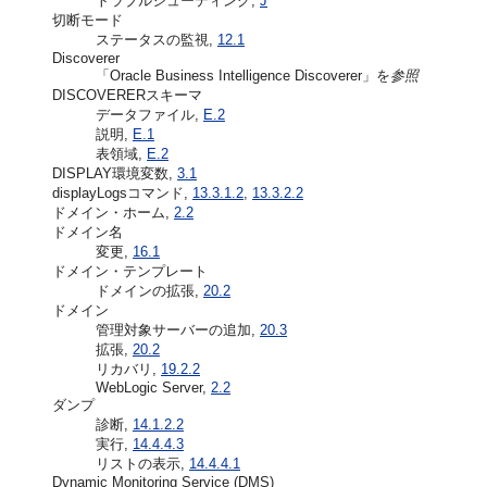
トラブルシューティング,
J
切断モード
ステータスの監視,
12.1
Discoverer
「Oracle Business Intelligence Discoverer」を
参照
DISCOVERERスキーマ
データファイル,
E.2
説明,
E.1
表領域,
E.2
DISPLAY環境変数,
3.1
displayLogsコマンド,
13.3.1.2
,
13.3.2.2
ドメイン・ホーム,
2.2
ドメイン名
変更,
16.1
ドメイン・テンプレート
ドメインの拡張,
20.2
ドメイン
管理対象サーバーの追加,
20.3
拡張,
20.2
リカバリ,
19.2.2
WebLogic Server,
2.2
ダンプ
診断,
14.1.2.2
実行,
14.4.4.3
リストの表示,
14.4.4.1
Dynamic Monitoring Service (DMS)