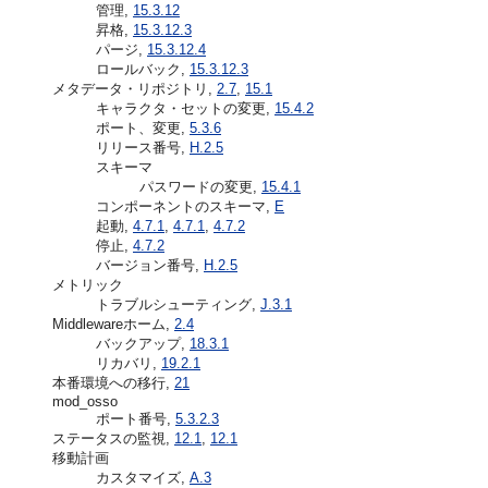
管理,
15.3.12
昇格,
15.3.12.3
パージ,
15.3.12.4
ロールバック,
15.3.12.3
メタデータ・リポジトリ,
2.7
,
15.1
キャラクタ・セットの変更,
15.4.2
ポート、変更,
5.3.6
リリース番号,
H.2.5
スキーマ
パスワードの変更,
15.4.1
コンポーネントのスキーマ,
E
起動,
4.7.1
,
4.7.1
,
4.7.2
停止,
4.7.2
バージョン番号,
H.2.5
メトリック
トラブルシューティング,
J.3.1
Middlewareホーム,
2.4
バックアップ,
18.3.1
リカバリ,
19.2.1
本番環境への移行,
21
mod_osso
ポート番号,
5.3.2.3
ステータスの監視,
12.1
,
12.1
移動計画
カスタマイズ,
A.3