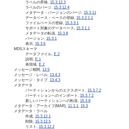
ラベルの昇格,
15.3.12.3
ラベルのパージ,
15.3.12.4
メタデータ・バージョンのパージ,
15.3.11
データベース・ベースの登録,
15.3.2.1.1
ファイルベースの登録,
15.3.3.1
サポート対象のデータベース,
15.3.1.1
メタデータの転送,
15.3.8
バージョン,
15.3.1
表示,
15.3.6
MDSスキーマ
データファイル,
E.2
説明,
E.1
表領域,
E.2
メッセージ相関,
13.5
メッセージ・レベル,
13.4.3
メッセージ・タイプ,
13.4.3
メタデータ
パーティションからのエクスポート,
15.3.7.2
パーティションへのインポート,
15.3.7.2
新しいパーティションへの転送,
15.3.8
メタデータ・アーカイブ(MAR),
11.1.1
,
15.3
メタデータ・ラベル
作成,
15.3.12.1
削除,
15.3.12.5
リスト,
15.3.12.2