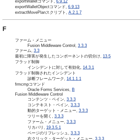
exportWalletコマンド,
6.9.12
exportWalletObjectコマンド,
6.9.13
extractMovePlanスクリプト,
A.2.1.7
F
ファーム・メニュー
Fusion Middleware Control,
3.3.3
ファーム,
3.3
最初に障害が発生したコンポーネントの切分け,
13.5
フラッド制御
インシデントに対して有効化,
14.3.1
フラッド制御されたインシデント
診断フレームワーク,
14.1.1.1
frmcmpコマンド
Oracle Forms Services,
B
Fusion Middleware Control
コンテンツ・ペイン,
3.3.3
コンテキスト・ペイン,
3.3.3
動的ターゲット・メニュー,
3.3.3
ツリーを開く,
3.3.3
ファーム・メニュー,
3.3.3
リカバリ,
19.3.5.1
ページのリフレッシュ,
3.3.3
右クリック・ターゲット・メニュー,
3.3.3