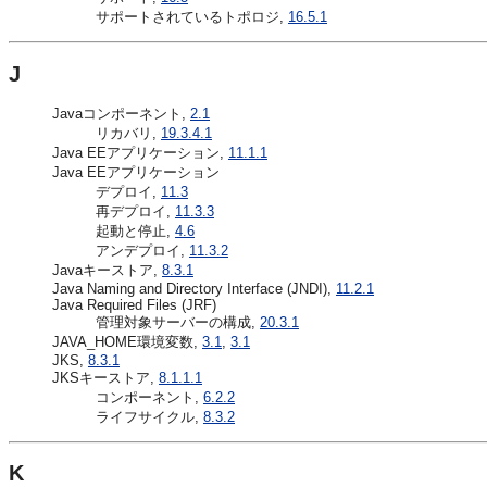
サポートされているトポロジ,
16.5.1
J
Javaコンポーネント,
2.1
リカバリ,
19.3.4.1
Java EEアプリケーション,
11.1.1
Java EEアプリケーション
デプロイ,
11.3
再デプロイ,
11.3.3
起動と停止,
4.6
アンデプロイ,
11.3.2
Javaキーストア,
8.3.1
Java Naming and Directory Interface (JNDI),
11.2.1
Java Required Files (JRF)
管理対象サーバーの構成,
20.3.1
JAVA_HOME環境変数,
3.1
,
3.1
JKS,
8.3.1
JKSキーストア,
8.1.1.1
コンポーネント,
6.2.2
ライフサイクル,
8.3.2
K