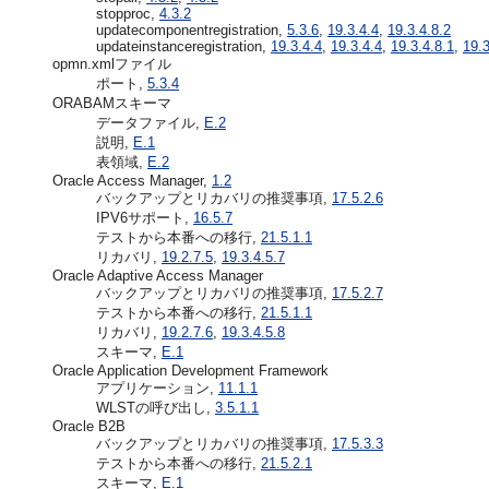
stopproc,
4.3.2
updatecomponentregistration,
5.3.6
,
19.3.4.4
,
19.3.4.8.2
updateinstanceregistration,
19.3.4.4
,
19.3.4.4
,
19.3.4.8.1
,
19.3
opmn.xmlファイル
ポート,
5.3.4
ORABAMスキーマ
データファイル,
E.2
説明,
E.1
表領域,
E.2
Oracle Access Manager,
1.2
バックアップとリカバリの推奨事項,
17.5.2.6
IPV6サポート,
16.5.7
テストから本番への移行,
21.5.1.1
リカバリ,
19.2.7.5
,
19.3.4.5.7
Oracle Adaptive Access Manager
バックアップとリカバリの推奨事項,
17.5.2.7
テストから本番への移行,
21.5.1.1
リカバリ,
19.2.7.6
,
19.3.4.5.8
スキーマ,
E.1
Oracle Application Development Framework
アプリケーション,
11.1.1
WLSTの呼び出し,
3.5.1.1
Oracle B2B
バックアップとリカバリの推奨事項,
17.5.3.3
テストから本番への移行,
21.5.2.1
スキーマ,
E.1