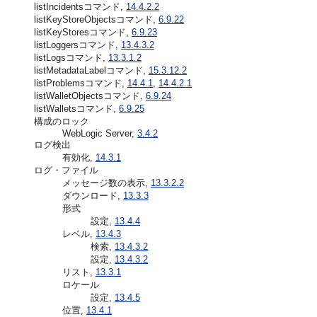
listIncidentsコマンド,
14.4.2.2
listKeyStoreObjectsコマンド,
6.9.22
listKeyStoresコマンド,
6.9.23
listLoggersコマンド,
13.4.3.2
listLogsコマンド,
13.3.1.2
listMetadataLabelコマンド,
15.3.12.2
listProblemsコマンド,
14.4.1
,
14.4.2.1
listWalletObjectsコマンド,
6.9.24
listWalletsコマンド,
6.9.25
構成のロック
WebLogic Server,
3.4.2
ログ検出
有効化,
14.3.1
ログ・ファイル
メッセージ数の表示,
13.3.2.2
ダウンロード,
13.3.3
形式
設定,
13.4.4
レベル,
13.4.3
検索,
13.4.3.2
設定,
13.4.3.2
リスト,
13.3.1
ロケール
設定,
13.4.5
位置,
13.4.1