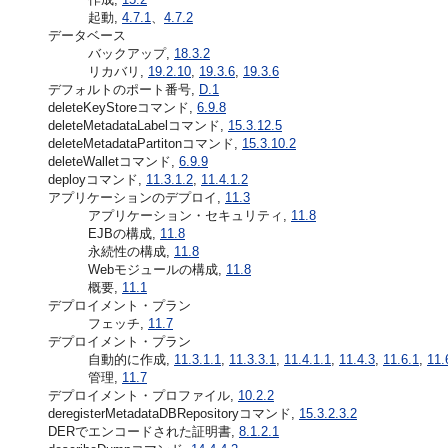
起動,
4.7.1
、
4.7.2
データベース
バックアップ,
18.3.2
リカバリ,
19.2.10
,
19.3.6
,
19.3.6
デフォルトのポート番号,
D.1
deleteKeyStoreコマンド,
6.9.8
deleteMetadataLabelコマンド,
15.3.12.5
deleteMetadataPartitonコマンド,
15.3.10.2
deleteWalletコマンド,
6.9.9
deployコマンド,
11.3.1.2
,
11.4.1.2
アプリケーションのデプロイ,
11.3
アプリケーション・セキュリティ,
11.8
EJBの構成,
11.8
永続性の構成,
11.8
Webモジュールの構成,
11.8
概要,
11.1
デプロイメント・プラン
フェッチ,
11.7
デプロイメント・プラン
自動的に作成,
11.3.1.1
,
11.3.3.1
,
11.4.1.1
,
11.4.3
,
11.6.1
,
11.
管理,
11.7
デプロイメント・プロファイル,
10.2.2
deregisterMetadataDBRepositoryコマンド,
15.3.2.3.2
DERでエンコードされた証明書,
8.1.2.1