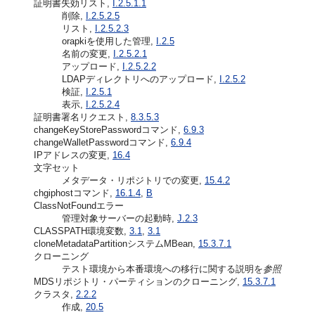
証明書失効リスト,
I.2.5.1.1
削除,
I.2.5.2.5
リスト,
I.2.5.2.3
orapkiを使用した管理,
I.2.5
名前の変更,
I.2.5.2.1
アップロード,
I.2.5.2.2
LDAPディレクトリへのアップロード,
I.2.5.2
検証,
I.2.5.1
表示,
I.2.5.2.4
証明書署名リクエスト,
8.3.5.3
changeKeyStorePasswordコマンド,
6.9.3
changeWalletPasswordコマンド,
6.9.4
IPアドレスの変更,
16.4
文字セット
メタデータ・リポジトリでの変更,
15.4.2
chgiphostコマンド,
16.1.4
,
B
ClassNotFoundエラー
管理対象サーバーの起動時,
J.2.3
CLASSPATH環境変数,
3.1
,
3.1
cloneMetadataPartitionシステムMBean,
15.3.7.1
クローニング
テスト環境から本番環境への移行に関する説明を
参照
MDSリポジトリ・パーティションのクローニング,
15.3.7.1
クラスタ,
2.2.2
作成,
20.5