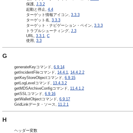
保護,
J.3.2
起動と停止,
4.4
ターゲット情報アイコン,
3.3.3
ターゲット名,
3.3.3
ターゲット・ナビゲーション・ペイン,
3.3.3
トラブルシューティング,
J.3
URL,
3.3.1
,
C
使用,
3.3
G
generateKeyコマンド,
6.9.14
getIncidentFileコマンド,
14.4.1
,
14.4.2.2
getKeyStoreObjectコマンド,
6.9.15
getLogLevelコマンド,
13.4.3.2
getMDSArchiveConfigコマンド,
11.4.1.2
getSSLコマンド,
6.9.16
getWalletObjectコマンド,
6.9.17
GridLinkデータ・ソース,
11.2.1
H
ヘッダー変数