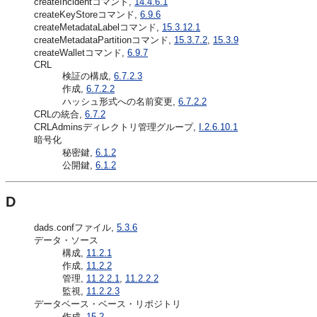
createIncidentコマンド,
14.4.6.1
createKeyStoreコマンド,
6.9.6
createMetadataLabelコマンド,
15.3.12.1
createMetadataPartitionコマンド,
15.3.7.2
,
15.3.9
createWalletコマンド,
6.9.7
CRL
検証の構成,
6.7.2.3
作成,
6.7.2.2
ハッシュ形式への名前変更,
6.7.2.2
CRLの統合,
6.7.2
CRLAdminsディレクトリ管理グループ,
I.2.6.10.1
暗号化
秘密鍵,
6.1.2
公開鍵,
6.1.2
D
dads.confファイル,
5.3.6
データ・ソース
構成,
11.2.1
作成,
11.2.2
管理,
11.2.2.1
,
11.2.2.2
監視,
11.2.2.3
データベース・ベース・リポジトリ
作成,
15.2