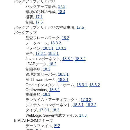
バックアップとリカバリ
バックアップ計画,
17.3
環境の記録の作成,
18.4
概要,
17.1
制限,
17.6
バックアップとリカバリの推奨事項,
17.5
バックアップ
監査フレームワーク,
18.2
データベース,
18.3.2
ドメイン,
18.3.1
,
18.3.2
完全,
17.3.1
,
18.3.1
Javaコンポーネント,
18.3.1
,
18.3.2
LDAPデータ,
18.2
制限事項,
18.2
管理対象サーバー,
18.3.1
Middlewareホーム,
18.3.1
Oracleインスタンス・ホーム,
18.3.1
,
18.3.2
OraInventory,
18.3.1
推奨事項,
18.1
ランタイム・アーティファクト,
17.3.2
システム・コンポーネント,
18.3.1
,
18.3.2
タイプ,
17.3.1
,
18.3
WebLogic Server構成ファイル,
17.3
BIPLATFORMスキーマ
データファイル,
E.2