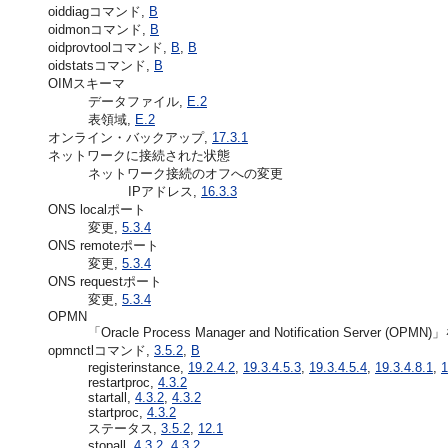
oiddiagコマンド,
B
oidmonコマンド,
B
oidprovtoolコマンド,
B
,
B
oidstatsコマンド,
B
OIMスキーマ
データファイル,
E.2
表領域,
E.2
オンライン・バックアップ,
17.3.1
ネットワークに接続された状態
ネットワーク接続のオフへの変更
IPアドレス,
16.3.3
ONS localポート
変更,
5.3.4
ONS remoteポート
変更,
5.3.4
ONS requestポート
変更,
5.3.4
OPMN
「Oracle Process Manager and Notification Server (OPMN)
opmnctlコマンド,
3.5.2
,
B
registerinstance,
19.2.4.2
,
19.3.4.5.3
,
19.3.4.5.4
,
19.3.4.8.1
,
1
restartproc,
4.3.2
startall,
4.3.2
,
4.3.2
startproc,
4.3.2
ステータス,
3.5.2
,
12.1
stopall,
4.3.2
,
4.3.2