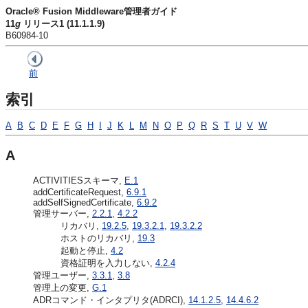
Oracle® Fusion Middleware管理者ガイド
11
g
リリース1 (11.1.1.9)
B60984-10
前
索引
A
B
C
D
E
F
G
H
I
J
K
L
M
N
O
P
Q
R
S
T
U
V
W
A
ACTIVITIESスキーマ,
E.1
addCertificateRequest,
6.9.1
addSelfSignedCertificate,
6.9.2
管理サーバー,
2.2.1
,
4.2.2
リカバリ,
19.2.5
,
19.3.2.1
,
19.3.2.2
ホストのリカバリ,
19.3
起動と停止,
4.2
資格証明を入力しない,
4.2.4
管理ユーザー,
3.3.1
,
3.8
管理上の変更,
G.1
ADRコマンド・インタプリタ(ADRCI),
14.1.2.5
,
14.4.6.2