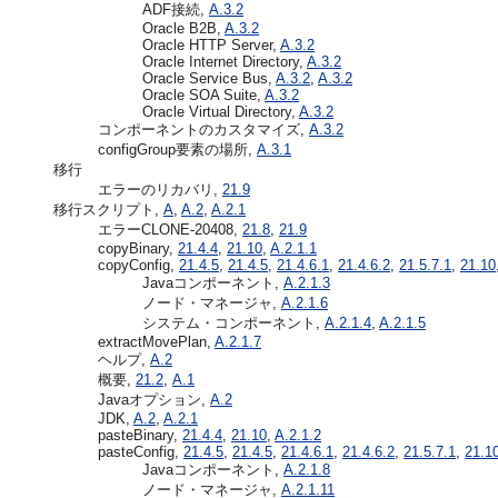
ADF接続,
A.3.2
Oracle B2B,
A.3.2
Oracle HTTP Server,
A.3.2
Oracle Internet Directory,
A.3.2
Oracle Service Bus,
A.3.2
,
A.3.2
Oracle SOA Suite,
A.3.2
Oracle Virtual Directory,
A.3.2
コンポーネントのカスタマイズ,
A.3.2
configGroup要素の場所,
A.3.1
移行
エラーのリカバリ,
21.9
移行スクリプト,
A
,
A.2
,
A.2.1
エラーCLONE-20408,
21.8
,
21.9
copyBinary,
21.4.4
,
21.10
,
A.2.1.1
copyConfig,
21.4.5
,
21.4.5
,
21.4.6.1
,
21.4.6.2
,
21.5.7.1
,
21.10
Javaコンポーネント,
A.2.1.3
ノード・マネージャ,
A.2.1.6
システム・コンポーネント,
A.2.1.4
,
A.2.1.5
extractMovePlan,
A.2.1.7
ヘルプ,
A.2
概要,
21.2
,
A.1
Javaオプション,
A.2
JDK,
A.2
,
A.2.1
pasteBinary,
21.4.4
,
21.10
,
A.2.1.2
pasteConfig,
21.4.5
,
21.4.5
,
21.4.6.1
,
21.4.6.2
,
21.5.7.1
,
21.1
Javaコンポーネント,
A.2.1.8
ノード・マネージャ,
A.2.1.11