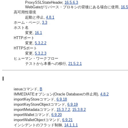
ProxySSLStateHeader,
16.5.6.3
WebGateがリバース・プロキシの背後にある場合に使用,
16.5
高可用性環境
起動と停止,
4.8.1
ホーム・ページ,
3.3
ホスト名
変更,
16.1
HTTPポート
変更,
5.3.2.2
HTTPSポート
変更,
5.3.2.3
ヒューマン・ワークフロー
テストから本番への移行,
21.5.2.1
I
iasuaコマンド,
B
IMMEDIATEオプション(Oracle Databaseの停止用),
4.8.2
importKeyStoreコマンド,
6.9.18
importKeyStoreObjectコマンド,
6.9.19
importMetadataコマンド,
15.3.7.2
,
15.3.8.2
importWalletコマンド,
6.9.20
importWalletObjectコマンド,
6.9.21
インシデントのフラッド制御,
14.1.1.1