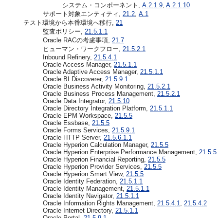
システム・コンポーネント,
A.2.1.9
,
A.2.1.10
サポート対象エンティティ,
21.2
,
A.1
テスト環境から本番環境へ移行,
21
監査ポリシー,
21.5.1.1
Oracle RACの考慮事項,
21.7
ヒューマン・ワークフロー,
21.5.2.1
Inbound Refinery,
21.5.4.1
Oracle Access Manager,
21.5.1.1
Oracle Adaptive Access Manager,
21.5.1.1
Oracle BI Discoverer,
21.5.9.1
Oracle Business Activity Monitoring,
21.5.2.1
Oracle Business Process Management,
21.5.2.1
Oracle Data Integrator,
21.5.10
Oracle Directory Integration Platform,
21.5.1.1
Oracle EPM Workspace,
21.5.5
Oracle Essbase,
21.5.5
Oracle Forms Services,
21.5.9.1
Oracle HTTP Server,
21.5.6.1.1
Oracle Hyperion Calculation Manager,
21.5.5
Oracle Hyperion Enterprise Performance Management,
21.5.5
Oracle Hyperion Financial Reporting,
21.5.5
Oracle Hyperion Provider Services,
21.5.5
Oracle Hyperion Smart View,
21.5.5
Oracle Identity Federation,
21.5.1.1
Oracle Identity Management,
21.5.1.1
Oracle Identity Navigator,
21.5.1.1
Oracle Information Rights Management,
21.5.4.1
,
21.5.4.2
Oracle Internet Directory,
21.5.1.1
Oracle Portal,
21.5.9.1