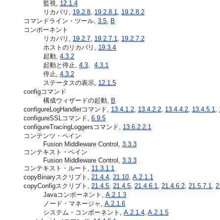
監視,
12.1.4
リカバリ,
19.2.8
,
19.2.8.1
,
19.2.8.2
コマンドライン・ツール,
3.5
,
B
コンポーネント
リカバリ,
19.2.7
,
19.2.7.1
,
19.2.7.2
ホストのリカバリ,
19.3.4
起動,
4.3.2
起動と停止,
4.3
、
4.3.1
停止,
4.3.2
ステータスの表示,
12.1.5
configコマンド
構成ウィザードの起動,
B
configureLogHandlerコマンド,
13.4.1.2
,
13.4.2.2
,
13.4.4.2
,
13.4.5.1
,
configureSSLコマンド,
6.9.5
configureTracingLoggersコマンド,
13.6.2.2.1
コンテンツ・ペイン
Fusion Middleware Control,
3.3.3
コンテキスト・ペイン
Fusion Middleware Control,
3.3.3
コンテキスト・ルート,
11.3.1.1
copyBinaryスクリプト,
21.4.4
,
21.10
,
A.2.1.1
copyConfigスクリプト,
21.4.5
,
21.4.5
,
21.4.6.1
,
21.4.6.2
,
21.5.7.1
,
2
Javaコンポーネント,
A.2.1.3
ノード・マネージャ,
A.2.1.6
システム・コンポーネント,
A.2.1.4
,
A.2.1.5