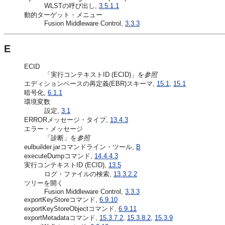
WLSTの呼び出し,
3.5.1.1
動的ターゲット・メニュー
Fusion Middleware Control,
3.3.3
E
ECID
「実行コンテキストID (ECID)」を
参照
エディションベースの再定義(EBR)スキーマ,
15.1
,
15.1
暗号化,
6.1.1
環境変数
設定,
3.1
ERRORメッセージ・タイプ,
13.4.3
エラー・メッセージ
「診断」を
参照
eulbuilder.jarコマンドライン・ツール,
B
executeDumpコマンド,
14.4.4.3
実行コンテキストID (ECID),
13.5
ログ・ファイルの検索,
13.3.2.2
ツリーを開く
Fusion Middleware Control,
3.3.3
exportKeyStoreコマンド,
6.9.10
exportKeyStoreObjectコマンド,
6.9.11
exportMetadataコマンド,
15.3.7.2
,
15.3.8.2
,
15.3.9