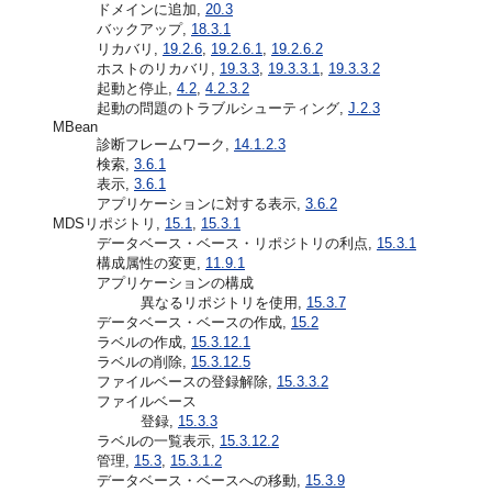
ドメインに追加,
20.3
バックアップ,
18.3.1
リカバリ,
19.2.6
,
19.2.6.1
,
19.2.6.2
ホストのリカバリ,
19.3.3
,
19.3.3.1
,
19.3.3.2
起動と停止,
4.2
,
4.2.3.2
起動の問題のトラブルシューティング,
J.2.3
MBean
診断フレームワーク,
14.1.2.3
検索,
3.6.1
表示,
3.6.1
アプリケーションに対する表示,
3.6.2
MDSリポジトリ,
15.1
,
15.3.1
データベース・ベース・リポジトリの利点,
15.3.1
構成属性の変更,
11.9.1
アプリケーションの構成
異なるリポジトリを使用,
15.3.7
データベース・ベースの作成,
15.2
ラベルの作成,
15.3.12.1
ラベルの削除,
15.3.12.5
ファイルベースの登録解除,
15.3.3.2
ファイルベース
登録,
15.3.3
ラベルの一覧表示,
15.3.12.2
管理,
15.3
,
15.3.1.2
データベース・ベースへの移動,
15.3.9