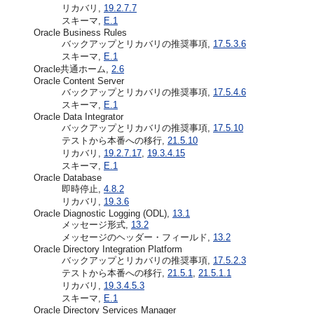
リカバリ,
19.2.7.7
スキーマ,
E.1
Oracle Business Rules
バックアップとリカバリの推奨事項,
17.5.3.6
スキーマ,
E.1
Oracle共通ホーム,
2.6
Oracle Content Server
バックアップとリカバリの推奨事項,
17.5.4.6
スキーマ,
E.1
Oracle Data Integrator
バックアップとリカバリの推奨事項,
17.5.10
テストから本番への移行,
21.5.10
リカバリ,
19.2.7.17
,
19.3.4.15
スキーマ,
E.1
Oracle Database
即時停止,
4.8.2
リカバリ,
19.3.6
Oracle Diagnostic Logging (ODL),
13.1
メッセージ形式,
13.2
メッセージのヘッダー・フィールド,
13.2
Oracle Directory Integration Platform
バックアップとリカバリの推奨事項,
17.5.2.3
テストから本番への移行,
21.5.1
,
21.5.1.1
リカバリ,
19.3.4.5.3
スキーマ,
E.1
Oracle Directory Services Manager