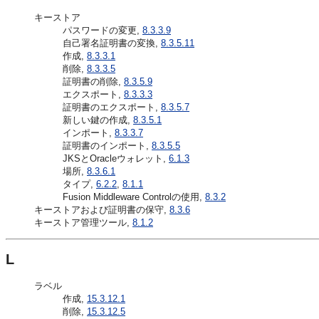
キーストア
パスワードの変更,
8.3.3.9
自己署名証明書の変換,
8.3.5.11
作成,
8.3.3.1
削除,
8.3.3.5
証明書の削除,
8.3.5.9
エクスポート,
8.3.3.3
証明書のエクスポート,
8.3.5.7
新しい鍵の作成,
8.3.5.1
インポート,
8.3.3.7
証明書のインポート,
8.3.5.5
JKSとOracleウォレット,
6.1.3
場所,
8.3.6.1
タイプ,
6.2.2
,
8.1.1
Fusion Middleware Controlの使用,
8.3.2
キーストアおよび証明書の保守,
8.3.6
キーストア管理ツール,
8.1.2
L
ラベル
作成,
15.3.12.1
削除,
15.3.12.5