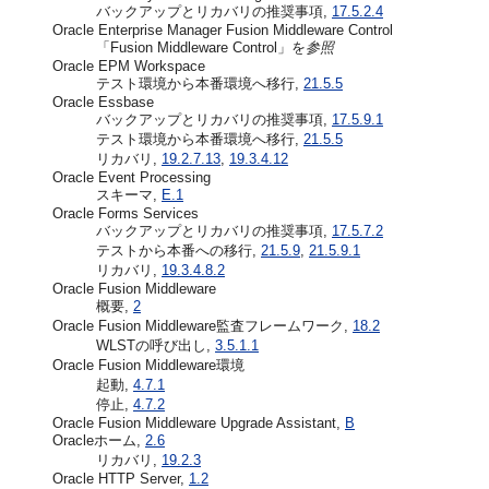
バックアップとリカバリの推奨事項,
17.5.2.4
Oracle Enterprise Manager Fusion Middleware Control
「Fusion Middleware Control」を
参照
Oracle EPM Workspace
テスト環境から本番環境へ移行,
21.5.5
Oracle Essbase
バックアップとリカバリの推奨事項,
17.5.9.1
テスト環境から本番環境へ移行,
21.5.5
リカバリ,
19.2.7.13
,
19.3.4.12
Oracle Event Processing
スキーマ,
E.1
Oracle Forms Services
バックアップとリカバリの推奨事項,
17.5.7.2
テストから本番への移行,
21.5.9
,
21.5.9.1
リカバリ,
19.3.4.8.2
Oracle Fusion Middleware
概要,
2
Oracle Fusion Middleware監査フレームワーク,
18.2
WLSTの呼び出し,
3.5.1.1
Oracle Fusion Middleware環境
起動,
4.7.1
停止,
4.7.2
Oracle Fusion Middleware Upgrade Assistant,
B
Oracleホーム,
2.6
リカバリ,
19.2.3
Oracle HTTP Server,
1.2