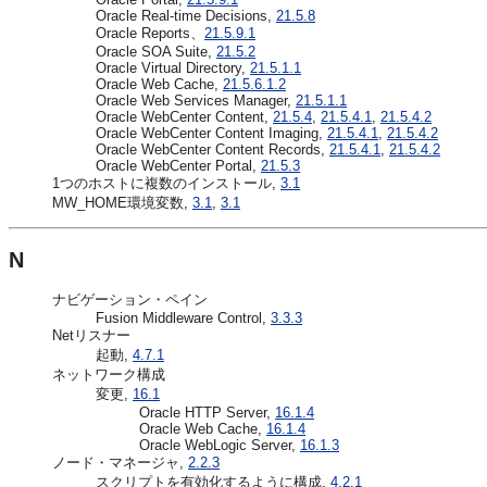
Oracle Real-time Decisions,
21.5.8
Oracle Reports、
21.5.9.1
Oracle SOA Suite,
21.5.2
Oracle Virtual Directory,
21.5.1.1
Oracle Web Cache,
21.5.6.1.2
Oracle Web Services Manager,
21.5.1.1
Oracle WebCenter Content,
21.5.4
,
21.5.4.1
,
21.5.4.2
Oracle WebCenter Content Imaging,
21.5.4.1
,
21.5.4.2
Oracle WebCenter Content Records,
21.5.4.1
,
21.5.4.2
Oracle WebCenter Portal,
21.5.3
1つのホストに複数のインストール,
3.1
MW_HOME環境変数,
3.1
,
3.1
N
ナビゲーション・ペイン
Fusion Middleware Control,
3.3.3
Netリスナー
起動,
4.7.1
ネットワーク構成
変更,
16.1
Oracle HTTP Server,
16.1.4
Oracle Web Cache,
16.1.4
Oracle WebLogic Server,
16.1.3
ノード・マネージャ,
2.2.3
スクリプトを有効化するように構成,
4.2.1