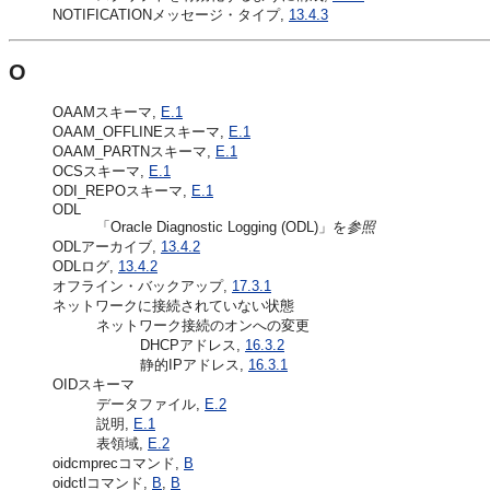
NOTIFICATIONメッセージ・タイプ,
13.4.3
O
OAAMスキーマ,
E.1
OAAM_OFFLINEスキーマ,
E.1
OAAM_PARTNスキーマ,
E.1
OCSスキーマ,
E.1
ODI_REPOスキーマ,
E.1
ODL
「Oracle Diagnostic Logging (ODL)」を
参照
ODLアーカイブ,
13.4.2
ODLログ,
13.4.2
オフライン・バックアップ,
17.3.1
ネットワークに接続されていない状態
ネットワーク接続のオンへの変更
DHCPアドレス,
16.3.2
静的IPアドレス,
16.3.1
OIDスキーマ
データファイル,
E.2
説明,
E.1
表領域,
E.2
oidcmprecコマンド,
B
oidctlコマンド,
B
,
B