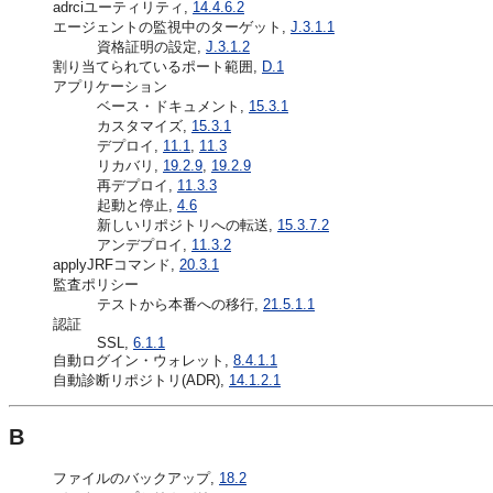
adrciユーティリティ,
14.4.6.2
エージェントの監視中のターゲット,
J.3.1.1
資格証明の設定,
J.3.1.2
割り当てられているポート範囲,
D.1
アプリケーション
ベース・ドキュメント,
15.3.1
カスタマイズ,
15.3.1
デプロイ,
11.1
,
11.3
リカバリ,
19.2.9
,
19.2.9
再デプロイ,
11.3.3
起動と停止,
4.6
新しいリポジトリへの転送,
15.3.7.2
アンデプロイ,
11.3.2
applyJRFコマンド,
20.3.1
監査ポリシー
テストから本番への移行,
21.5.1.1
認証
SSL,
6.1.1
自動ログイン・ウォレット,
8.4.1.1
自動診断リポジトリ(ADR),
14.1.2.1
B
ファイルのバックアップ,
18.2