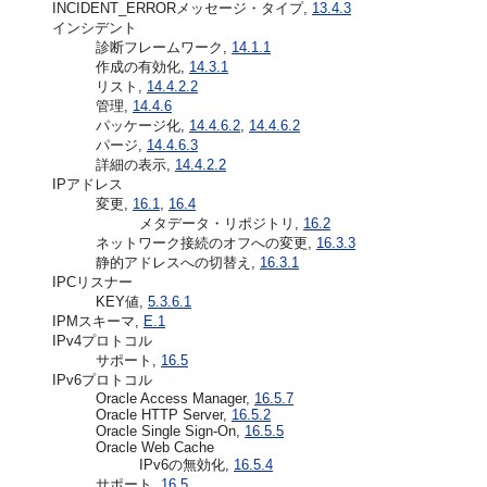
INCIDENT_ERRORメッセージ・タイプ,
13.4.3
インシデント
診断フレームワーク,
14.1.1
作成の有効化,
14.3.1
リスト,
14.4.2.2
管理,
14.4.6
パッケージ化,
14.4.6.2
,
14.4.6.2
パージ,
14.4.6.3
詳細の表示,
14.4.2.2
IPアドレス
変更,
16.1
,
16.4
メタデータ・リポジトリ,
16.2
ネットワーク接続のオフへの変更,
16.3.3
静的アドレスへの切替え,
16.3.1
IPCリスナー
KEY値,
5.3.6.1
IPMスキーマ,
E.1
IPv4プロトコル
サポート,
16.5
IPv6プロトコル
Oracle Access Manager,
16.5.7
Oracle HTTP Server,
16.5.2
Oracle Single Sign-On,
16.5.5
Oracle Web Cache
IPv6の無効化,
16.5.4
サポート,
16.5