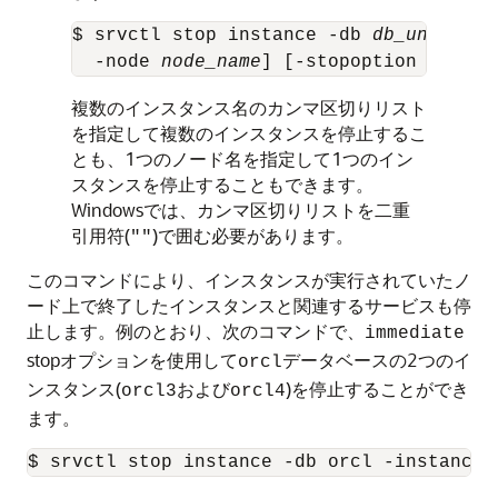
$ srvctl stop instance -db 
db_unique_n
  -node 
node_name
] [-stopoption 
stop_o
複数のインスタンス名のカンマ区切りリスト
を指定して複数のインスタンスを停止するこ
とも、1つのノード名を指定して1つのイン
スタンスを停止することもできます。
Windowsでは、カンマ区切りリストを二重
引用符(
)で囲む必要があります。
""
このコマンドにより、インスタンスが実行されていたノ
ード上で終了したインスタンスと関連するサービスも停
止します。例のとおり、次のコマンドで、
immediate
stopオプションを使用して
データベースの2つのイ
orcl
ンスタンス(
および
)を停止することができ
orcl3
orcl4
ます。
$ srvctl stop instance -db orcl -instance 