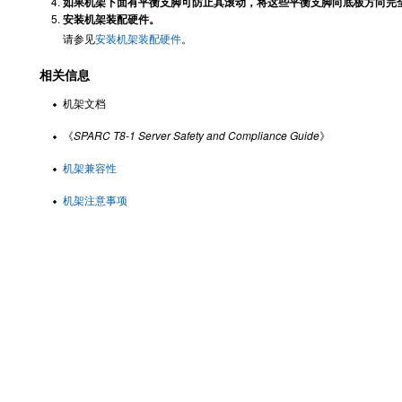
如果机架下面有平衡支脚可防止其滚动，将这些平衡支脚向底板方向完
安装机架装配硬件。
请参见
安装机架装配硬件
。
相关信息
机架文档
《
SPARC T8-1 Server Safety and Compliance Guide
》
机架兼容性
机架注意事项