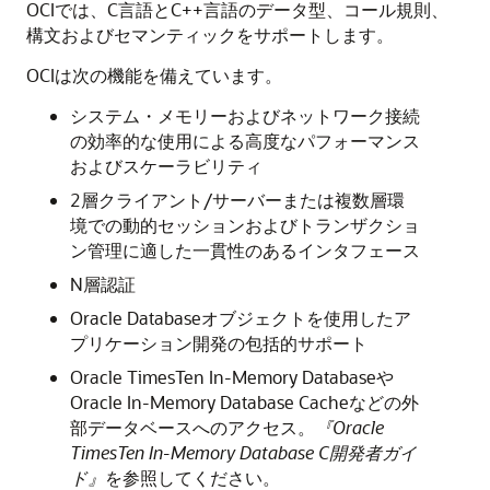
OCIでは、C言語とC++言語のデータ型、コール規則、
構文およびセマンティックをサポートします。
OCIは次の機能を備えています。
システム・メモリーおよびネットワーク接続
の効率的な使用による高度なパフォーマンス
およびスケーラビリティ
2層クライアント/サーバーまたは複数層環
境での動的セッションおよびトランザクショ
ン管理に適した一貫性のあるインタフェース
N層認証
Oracle Databaseオブジェクトを使用したア
プリケーション開発の包括的サポート
Oracle TimesTen In-Memory Databaseや
Oracle In-Memory Database Cacheなどの外
部データベースへのアクセス。
『Oracle
TimesTen In-Memory Database C開発者ガイ
ド』
を参照してください。