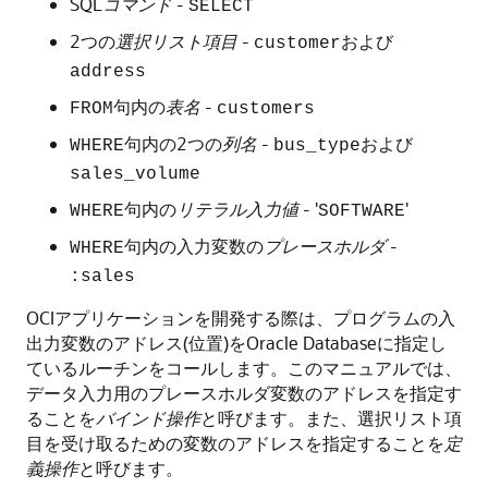
SQL
コマンド -
SELECT
2つの
選択リスト項目
-
および
customer
address
句内の
表名
-
FROM
customers
句内の2つの
列名
-
および
WHERE
bus_type
sales_volume
句内の
リテラル入力値
- '
'
WHERE
SOFTWARE
句内の入力変数の
プレースホルダ
-
WHERE
:sales
OCIアプリケーションを開発する際は、プログラムの入
出力変数のアドレス(位置)をOracle Databaseに指定し
ているルーチンをコールします。このマニュアルでは、
データ入力用のプレースホルダ変数のアドレスを指定す
ることを
バインド操作
と呼びます。また、選択リスト項
目を受け取るための変数のアドレスを指定することを
定
義操作
と呼びます。