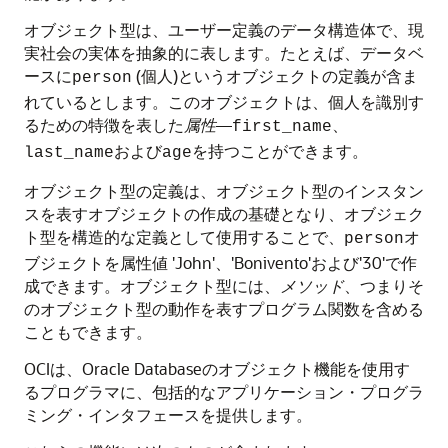
オブジェクト型は、ユーザー定義のデータ構造体で、現
実社会の実体を抽象的に表します。たとえば、データベ
ースに
(個人)というオブジェクトの定義が含ま
person
れているとします。このオブジェクトは、個人を識別す
るための特徴を表した
属性
—
、
first_name
および
を持つことができます。
last_name
age
オブジェクト型の定義は、オブジェクト型のインスタン
スを表すオブジェクトの作成の基礎となり、オブジェク
ト型を構造的な定義として使用することで、
オ
person
ブジェクトを属性値 'John'、'Bonivento'および'30'で作
成できます。オブジェクト型には、
メソッド
、つまりそ
のオブジェクト型の動作を表すプログラム関数を含める
こともできます。
OCIは、Oracle Databaseのオブジェクト機能を使用す
るプログラマに、包括的なアプリケーション・プログラ
ミング・インタフェースを提供します。