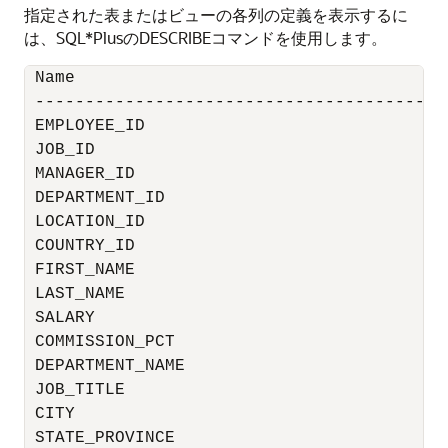
指定された表またはビューの各列の定義を表示するに
は、SQL*PlusのDESCRIBEコマンドを使用します。
 Name                                      
 -----------------------------------------
 EMPLOYEE_ID                              
 JOB_ID                                   
 MANAGER_ID                               
 DEPARTMENT_ID                            
 LOCATION_ID                              
 COUNTRY_ID                                
 FIRST_NAME                               
 LAST_NAME                                
 SALARY                                   
 COMMISSION_PCT                           
 DEPARTMENT_NAME                          
 JOB_TITLE                                
 CITY                                     
 STATE_PROVINCE                           