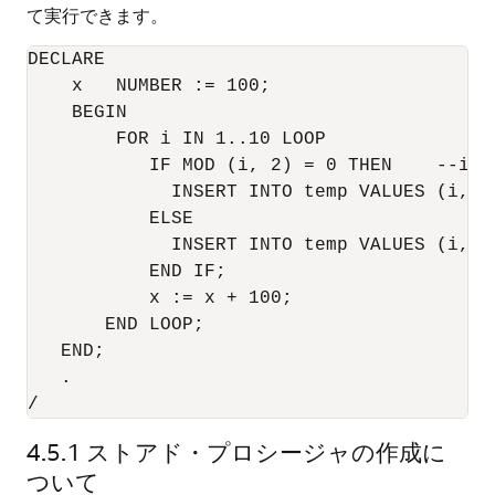
て実行できます。
DECLARE

    x   NUMBER := 100;

    BEGIN

        FOR i IN 1..10 LOOP

           IF MOD (i, 2) = 0 THEN    --i is
             INSERT INTO temp VALUES (i, x,
           ELSE

             INSERT INTO temp VALUES (i, x,
           END IF;

           x := x + 100;

       END LOOP;

   END;

   .

/
4.5.1
ストアド・プロシージャの作成に
ついて