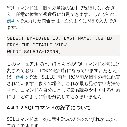
SQLコマンドは、個々の単語の途中で改行しないかぎ
り、任意の位置で複数行に分割できます。したがって、
例4-3
で入力した問合せは、次のように3行で入力でき
ます。
SELECT EMPLOYEE_ID, LAST_NAME, JOB_ID

FROM EMP_DETAILS_VIEW

WHERE SALARY>12000;
このマニュアルでは、ほとんどのSQLコマンドが句に分
割されており、1つの句が1行になっています。たとえ
ば、
例4-3
では、SELECT句とFROM句が個別の行に配置
されています。多くの場合、これが最も見やすい方法で
すが、コマンドを自分にとって最も読みやすくするため
には、どのように行を分割してもかまいません。
4.4.1.2
SQLコマンドの終了について
SQLコマンドは、次に示す3つの方法のいずれかによっ
て終了できます。