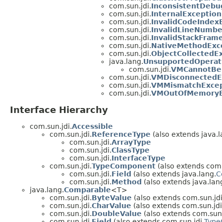
com.sun.jdi.
InconsistentDebu
com.sun.jdi.
InternalException
com.sun.jdi.
InvalidCodeIndex
com.sun.jdi.
InvalidLineNumbe
com.sun.jdi.
InvalidStackFram
com.sun.jdi.
NativeMethodExc
com.sun.jdi.
ObjectCollectedE
java.lang.
UnsupportedOperat
com.sun.jdi.
VMCannotBeM
com.sun.jdi.
VMDisconnectedE
com.sun.jdi.
VMMismatchExcep
com.sun.jdi.
VMOutOfMemoryE
Interface Hierarchy
com.sun.jdi.
Accessible
com.sun.jdi.
ReferenceType
(also extends java.l
com.sun.jdi.
ArrayType
com.sun.jdi.
ClassType
com.sun.jdi.
InterfaceType
com.sun.jdi.
TypeComponent
(also extends com.
com.sun.jdi.
Field
(also extends java.lang.
C
com.sun.jdi.
Method
(also extends java.lan
java.lang.
Comparable
<T>
com.sun.jdi.
ByteValue
(also extends com.sun.jdi
com.sun.jdi.
CharValue
(also extends com.sun.jdi
com.sun.jdi.
DoubleValue
(also extends com.sun.
com.sun.jdi.
Field
(also extends com.sun.jdi.
Type