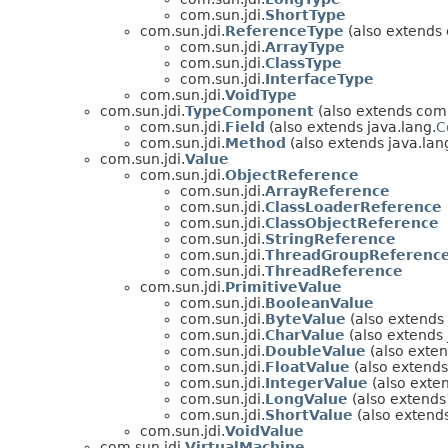
com.sun.jdi.
ShortType
com.sun.jdi.
ReferenceType
(also extends 
com.sun.jdi.
ArrayType
com.sun.jdi.
ClassType
com.sun.jdi.
InterfaceType
com.sun.jdi.
VoidType
com.sun.jdi.
TypeComponent
(also extends com.
com.sun.jdi.
Field
(also extends java.lang.
C
com.sun.jdi.
Method
(also extends java.lan
com.sun.jdi.
Value
com.sun.jdi.
ObjectReference
com.sun.jdi.
ArrayReference
com.sun.jdi.
ClassLoaderReference
com.sun.jdi.
ClassObjectReference
com.sun.jdi.
StringReference
com.sun.jdi.
ThreadGroupReferenc
com.sun.jdi.
ThreadReference
com.sun.jdi.
PrimitiveValue
com.sun.jdi.
BooleanValue
com.sun.jdi.
ByteValue
(also extends 
com.sun.jdi.
CharValue
(also extends 
com.sun.jdi.
DoubleValue
(also exten
com.sun.jdi.
FloatValue
(also extends
com.sun.jdi.
IntegerValue
(also exten
com.sun.jdi.
LongValue
(also extends 
com.sun.jdi.
ShortValue
(also extends
com.sun.jdi.
VoidValue
com.sun.jdi.
VirtualMachine