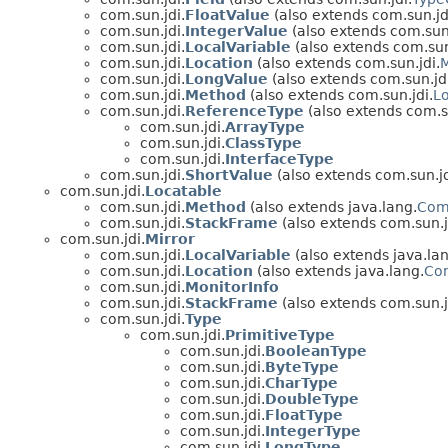
com.sun.jdi.
FloatValue
(also extends com.sun.jd
com.sun.jdi.
IntegerValue
(also extends com.sun.
com.sun.jdi.
LocalVariable
(also extends com.sun
com.sun.jdi.
Location
(also extends com.sun.jdi.
M
com.sun.jdi.
LongValue
(also extends com.sun.jdi
com.sun.jdi.
Method
(also extends com.sun.jdi.
L
com.sun.jdi.
ReferenceType
(also extends com.su
com.sun.jdi.
ArrayType
com.sun.jdi.
ClassType
com.sun.jdi.
InterfaceType
com.sun.jdi.
ShortValue
(also extends com.sun.jd
com.sun.jdi.
Locatable
com.sun.jdi.
Method
(also extends java.lang.
Com
com.sun.jdi.
StackFrame
(also extends com.sun.j
com.sun.jdi.
Mirror
com.sun.jdi.
LocalVariable
(also extends java.lan
com.sun.jdi.
Location
(also extends java.lang.
Co
com.sun.jdi.
MonitorInfo
com.sun.jdi.
StackFrame
(also extends com.sun.j
com.sun.jdi.
Type
com.sun.jdi.
PrimitiveType
com.sun.jdi.
BooleanType
com.sun.jdi.
ByteType
com.sun.jdi.
CharType
com.sun.jdi.
DoubleType
com.sun.jdi.
FloatType
com.sun.jdi.
IntegerType
com.sun.jdi.
LongType