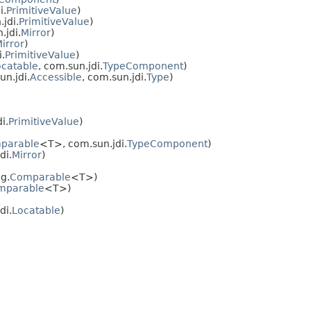
i.
PrimitiveValue
)
jdi.
PrimitiveValue
)
.jdi.
Mirror
)
irror
)
.
PrimitiveValue
)
ocatable
, com.sun.jdi.
TypeComponent
)
n.jdi.
Accessible
, com.sun.jdi.
Type
)
i.
PrimitiveValue
)
parable
<T>, com.sun.jdi.
TypeComponent
)
di.
Mirror
)
g.
Comparable
<T>)
mparable
<T>)
di.
Locatable
)