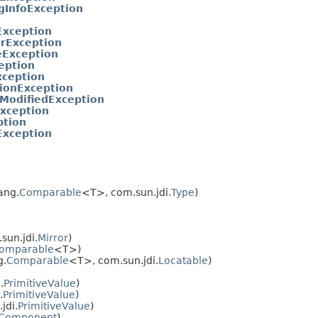
gInfoException
Exception
rException
eException
eption
xception
ionException
odifiedException
xception
tion
xception
ang.
Comparable
<T>, com.sun.jdi.
Type
)
sun.jdi.
Mirror
)
omparable
<T>)
g.
Comparable
<T>, com.sun.jdi.
Locatable
)
.
PrimitiveValue
)
.
PrimitiveValue
)
jdi.
PrimitiveValue
)
Component
)