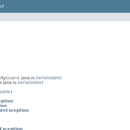
LP
ty.
Guard
, java.io.
Serializable
)
 java.io.
Serializable
)
izable
)
eption
ion
ateException
Exception