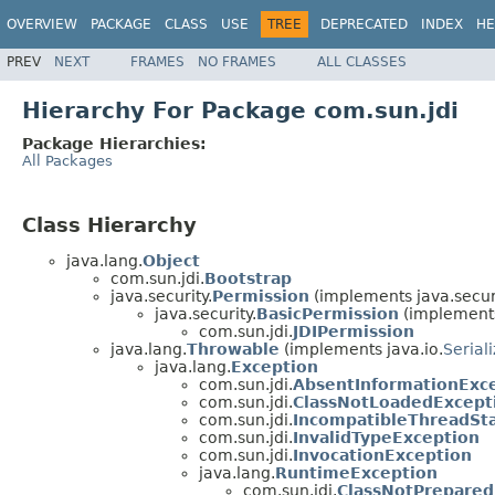
OVERVIEW
PACKAGE
CLASS
USE
TREE
DEPRECATED
INDEX
HE
PREV
NEXT
FRAMES
NO FRAMES
ALL CLASSES
Hierarchy For Package com.sun.jdi
Package Hierarchies:
All Packages
Class Hierarchy
java.lang.
Object
com.sun.jdi.
Bootstrap
java.security.
Permission
(implements java.securi
java.security.
BasicPermission
(implements
com.sun.jdi.
JDIPermission
java.lang.
Throwable
(implements java.io.
Serial
java.lang.
Exception
com.sun.jdi.
AbsentInformationExc
com.sun.jdi.
ClassNotLoadedExcept
com.sun.jdi.
IncompatibleThreadSt
com.sun.jdi.
InvalidTypeException
com.sun.jdi.
InvocationException
java.lang.
RuntimeException
com.sun.jdi.
ClassNotPrepared