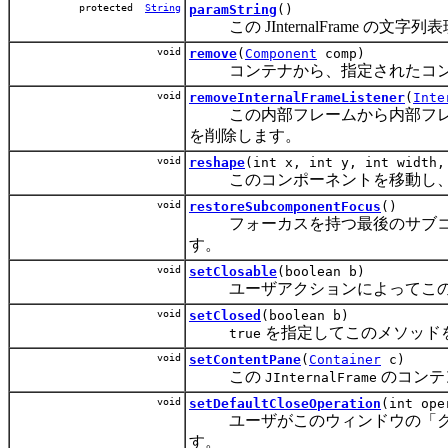
protected
String
paramString
()
この JInternalFrame の文字
void
remove
(
Component
comp)
コンテナから、指定されたコン
void
removeInternalFrameListener
(
Inte
この内部フレームから内部フレー
を削除します。
void
reshape
(int x, int y, int width,
このコンポーネントを移動し、
void
restoreSubcomponentFocus
()
フォーカスを持つ最後のサブコン
す。
void
setClosable
(boolean b)
ユーザアクションによってこ
void
setClosed
(boolean b)
を指定してこのメソッド
true
void
setContentPane
(
Container
c)
この
のコンテ
JInternalFrame
void
setDefaultCloseOperation
(int ope
ユーザがこのウィンドウの「クロ
す。