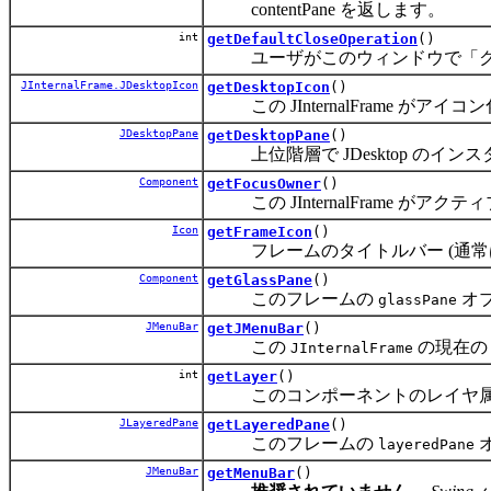
contentPane を返します。
int
getDefaultCloseOperation
()
ユーザがこのウィンドウで「クロ
JInternalFrame.JDesktopIcon
getDesktopIcon
()
この JInternalFrame がアイコ
JDesktopPane
getDesktopPane
()
上位階層で JDesktop のイ
Component
getFocusOwner
()
この JInternalFrame が
Icon
getFrameIcon
()
フレームのタイトルバー (通常は
Component
getGlassPane
()
このフレームの
オ
glassPane
JMenuBar
getJMenuBar
()
この
の現在
JInternalFrame
int
getLayer
()
このコンポーネントのレイヤ属
JLayeredPane
getLayeredPane
()
このフレームの
layeredPane
JMenuBar
getMenuBar
()