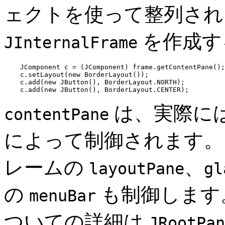
ェクトを使って整列され
を作成す
JInternalFrame
    JComponent c = (JComponent) frame.getContentPane();

    c.setLayout(new BorderLayout());

    c.add(new JButton(), BorderLayout.NORTH);

は、実際に
contentPane
によって制御されます。
レームの
、
layoutPane
gl
の
も制御します
menuBar
ついての詳細は
JRootPan