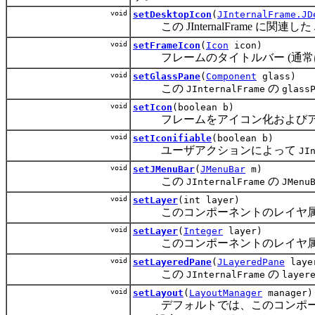
void
setDesktopIcon
(
JInternalFrame.JD
この JInternalFrame に関連した 
void
setFrameIcon
(
Icon
icon)
フレームのタイトルバー (通常は
void
setGlassPane
(
Component
glass)
この
の
JInternalFrame
glass
void
setIcon
(boolean b)
フレームをアイコン化およびア
void
setIconifiable
(boolean b)
ユーザアクションによって
JI
void
setJMenuBar
(
JMenuBar
m)
この
の
JInternalFrame
JMenu
void
setLayer
(int layer)
このコンポーネントのレイヤ属
void
setLayer
(
Integer
layer)
このコンポーネントのレイヤ属
void
setLayeredPane
(
JLayeredPane
laye
この
の
JInternalFrame
layer
void
setLayout
(
LayoutManager
manager)
デフォルトでは、このコンポーネ