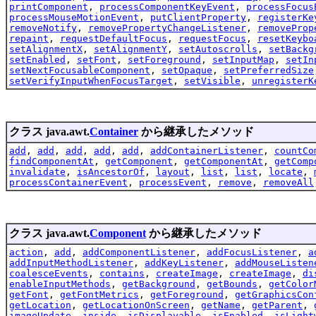
printComponent
,
processComponentKeyEvent
,
processFocus
processMouseMotionEvent
,
putClientProperty
,
registerKe
removeNotify
,
removePropertyChangeListener
,
removeProp
repaint
,
requestDefaultFocus
,
requestFocus
,
resetKeybo
setAlignmentX
,
setAlignmentY
,
setAutoscrolls
,
setBackg
setEnabled
,
setFont
,
setForeground
,
setInputMap
,
setIn
setNextFocusableComponent
,
setOpaque
,
setPreferredSize
setVerifyInputWhenFocusTarget
,
setVisible
,
unregisterK
クラス java.awt.
Container
から継承したメソッド
add
,
add
,
add
,
add
,
add
,
addContainerListener
,
countCo
findComponentAt
,
getComponent
,
getComponentAt
,
getComp
invalidate
,
isAncestorOf
,
layout
,
list
,
list
,
locate
,
processContainerEvent
,
processEvent
,
remove
,
removeAll
クラス java.awt.
Component
から継承したメソッド
action
,
add
,
addComponentListener
,
addFocusListener
,
a
addInputMethodListener
,
addKeyListener
,
addMouseListen
coalesceEvents
,
contains
,
createImage
,
createImage
,
di
enableInputMethods
,
getBackground
,
getBounds
,
getColor
getFont
,
getFontMetrics
,
getForeground
,
getGraphicsCon
getLocation
,
getLocationOnScreen
,
getName
,
getParent
,
imageUpdate
,
inside
,
isDisplayable
,
isEnabled
,
isLight