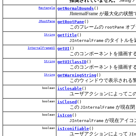
推奨されていません。
Swing
Rectangle
getNormalBounds
()
JInternalFrame が最大化の状態
JRootPane
getRootPane
()
このフレームの
オブ
rootPane
String
getTitle
()
のタイトルを
JInternalFrame
InternalFrameUI
getUI
()
このコンポーネントを描画する L
String
getUIClassID
()
このコンポーネントを描画する L
String
getWarningString
()
このウィンドウで表示される警
boolean
isClosable
()
ユーザアクションによってこ
boolean
isClosed
()
この
が現在閉
JInternalFrame
boolean
isIcon
()
が現在アイコ
JInternalFrame
boolean
isIconifiable
()
ユーザアクションによって
JI