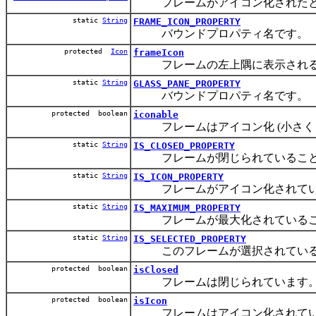
フレームがアイコン化されたと
static
String
FRAME_ICON_PROPERTY
バウンドプロパティ名です。
protected
Icon
frameIcon
フレームの左上隅に表示される
static
String
GLASS_PANE_PROPERTY
バウンドプロパティ名です。
protected boolean
iconable
フレームはアイコン化 (小さくし
static
String
IS_CLOSED_PROPERTY
フレームが閉じられていること
static
String
IS_ICON_PROPERTY
フレームがアイコン化されてい
static
String
IS_MAXIMUM_PROPERTY
フレームが最大化されているこ
static
String
IS_SELECTED_PROPERTY
このフレームが選択されている状
protected boolean
isClosed
フレームは閉じられています
protected boolean
isIcon
フレームはアイコン化されてい