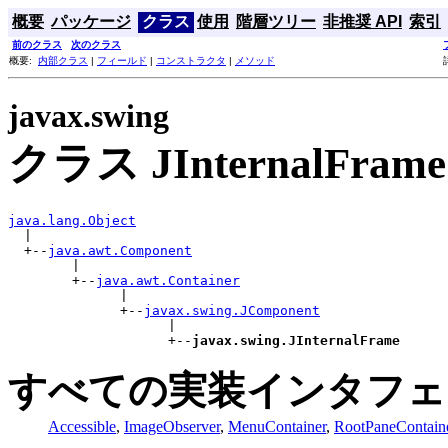
概要
パッケージ
クラス
使用
階層ツリー
非推奨 API
索引
前のクラス
次のクラス
概要:
内部クラス
|
フィールド
|
コンストラクタ
|
メソッド
javax.swing
クラス JInternalFrame
java.lang.Object

  |

  +--
java.awt.Component
        |

        +--
java.awt.Container
              |

              +--
javax.swing.JComponent
                    |

                    +--
javax.swing.JInternalFrame
すべての実装インタフェ
Accessible
,
ImageObserver
,
MenuContainer
,
RootPaneContain