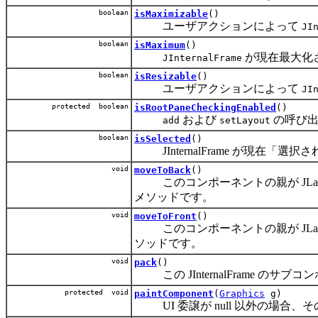
boolean
isMaximizable
()
ユーザアクションによって
JI
boolean
isMaximum
()
が現在最大化
JInternalFrame
boolean
isResizable
()
ユーザアクションによって
JI
protected boolean
isRootPaneCheckingEnabled
()
および
の呼び出
add
setLayout
boolean
isSelected
()
JInternalFrame が現在「
void
moveToBack
()
このコンポーネントの親が JLaye
メソッドです。
void
moveToFront
()
このコンポーネントの親が JLaye
ソッドです。
void
pack
()
この JInternalFrame 
protected void
paintComponent
(
Graphics
g)
UI 委譲が null 以外の場合、その