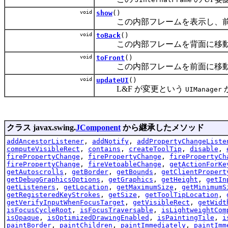
void
show
()
この内部フレームを表示し、前
void
toBack
()
この内部フレームを背面に移動
void
toFront
()
この内部フレームを前面に移動
void
updateUI
()
L&F が変更という
UIManager
クラス javax.swing.
JComponent
から継承したメソッド
addAncestorListener
,
addNotify
,
addPropertyChangeListe
computeVisibleRect
,
contains
,
createToolTip
,
disable
,
firePropertyChange
,
firePropertyChange
,
firePropertyCh
firePropertyChange
,
fireVetoableChange
,
getActionForKe
getAutoscrolls
,
getBorder
,
getBounds
,
getClientPropert
getDebugGraphicsOptions
,
getGraphics
,
getHeight
,
getIn
getListeners
,
getLocation
,
getMaximumSize
,
getMinimumS
getRegisteredKeyStrokes
,
getSize
,
getToolTipLocation
,
getVerifyInputWhenFocusTarget
,
getVisibleRect
,
getWidt
isFocusCycleRoot
,
isFocusTraversable
,
isLightweightCom
isOpaque
,
isOptimizedDrawingEnabled
,
isPaintingTile
,
i
paintBorder
,
paintChildren
,
paintImmediately
,
paintImm