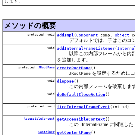
します。
メソッドの概要
protected void
addImpl
(
Component
comp,
Object
co
デフォルトでは、子はこのコン
void
addInternalFrameListener
(
Interna
以降この内部フレームから内部フ
を追加します。
protected
JRootPane
createRootPane
()
を設定するためにコ
JRootPane
void
dispose
()
この内部フレームを破棄しま
void
doDefaultCloseAction
()
protected void
fireInternalFrameEvent
(int id)
AccessibleContext
getAccessibleContext
()
この JInternalFrame に関連した Ac
Container
getContentPane
()