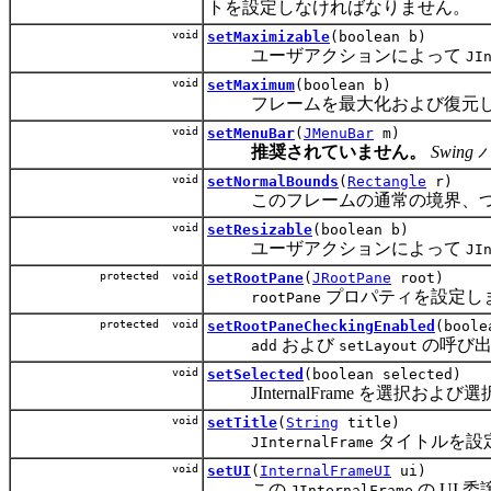
トを設定しなければなりません。
void
setMaximizable
(boolean b)
ユーザアクションによって
JI
void
setMaximum
(boolean b)
フレームを最大化および復元し
void
setMenuBar
(
JMenuBar
m)
推奨されていません。
Swing
void
setNormalBounds
(
Rectangle
r)
このフレームの通常の境界、つま
void
setResizable
(boolean b)
ユーザアクションによって
JI
protected void
setRootPane
(
JRootPane
root)
プロパティを設定し
rootPane
protected void
setRootPaneCheckingEnabled
(boole
および
の呼び出
add
setLayout
void
setSelected
(boolean selected)
JInternalFrame を選択およ
void
setTitle
(
String
title)
タイトルを設
JInternalFrame
void
setUI
(
InternalFrameUI
ui)
この
の UI 
JInternalFrame