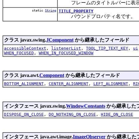
フレームのタイトルバーに表示
static
String
TITLE_PROPERTY
バウンドプロパティ名です。
クラス javax.swing.
JComponent
から継承したフィールド
accessibleContext
,
listenerList
,
TOOL_TIP_TEXT_KEY
,
ui
WHEN_FOCUSED
,
WHEN_IN_FOCUSED_WINDOW
クラス java.awt.
Component
から継承したフィールド
BOTTOM_ALIGNMENT
,
CENTER_ALIGNMENT
,
LEFT_ALIGNMENT
,
RI
インタフェース javax.swing.
WindowConstants
から継承した
DISPOSE_ON_CLOSE
,
DO_NOTHING_ON_CLOSE
,
HIDE_ON_CLOSE
インタフェース java.awt.image.
ImageObserver
から継承した