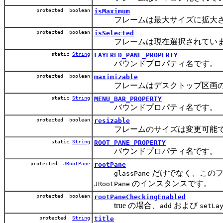
protected boolean
isMaximum
フレームは最大サイズに拡大さ
protected boolean
isSelected
フレームは現在選択されていま
static
String
LAYERED_PANE_PROPERTY
バウンドプロパティ名です。
protected boolean
maximizable
フレームはデスクトップ区画の
static
String
MENU_BAR_PROPERTY
バウンドプロパティ名です。
protected boolean
resizable
フレームのサイズは変更可能で
static
String
ROOT_PANE_PROPERTY
バウンドプロパティ名です。
protected
JRootPane
rootPane
だけでなく、この
glassPane
のインスタンスです。
JRootPane
protected boolean
rootPaneCheckingEnabled
true の場合、
および
add
setLa
protected
String
title