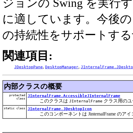
ジョンの Swing を実
に適しています。今後の 
の持続性をサポートする
関連項目:
,
,
JDesktopPane
DesktopManager
JInternalFrame.JDeskto
内部クラスの概要
protected
JInternalFrame.AccessibleJInternalFrame
class
このクラスは
クラス用のユ
JInternalFrame
static class
JInternalFrame.JDesktopIcon
このコンポーネントは JinternalFrame 