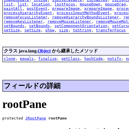
list
,
list
,
location
,
lostFocus
,
mouseDown
,
mouseDrag
paintAll
,
postEvent
,
prepareImage
,
prepareImage
,
proce
processHierarchyEvent
,
processInputMethodEvent
,
proces
removeFocusListener
,
removeHierarchyBoundsListener
,
re
removeKeyListener
,
removeMouseListener
,
removeMouseMot
setBounds
,
setBounds
,
setComponentOrientation
,
setCurs
setSize
,
setSize
,
show
,
size
,
toString
,
transferFocus
クラス java.lang.
Object
から継承したメソッド
clone
,
equals
,
finalize
,
getClass
,
hashCode
,
notify
,
n
フィールドの詳細
rootPane
protected 
JRootPane
rootPane