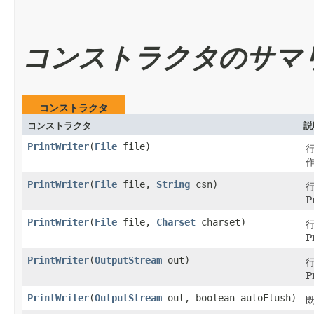
コンストラクタのサマ
コンストラクタ
コンストラクタ
説
PrintWriter
​(
File
file)
PrintWriter
​(
File
file,
String
csn)
P
PrintWriter
​(
File
file,
Charset
charset)
P
PrintWriter
​(
OutputStream
out)
P
PrintWriter
​(
OutputStream
out, boolean autoFlush)
既