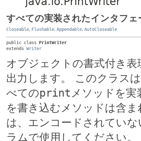
java.io.PrintWriter
すべての実装されたインタフェ
Closeable
,
Flushable
,
Appendable
,
AutoCloseable
public class 
PrintWriter
extends 
Writer
オブジェクトの書式付き表
出力します。
このクラスは
べての
print
メソッドを実
を書き込むメソッドは含ま
は、エンコードされていな
ラムで使用してください。