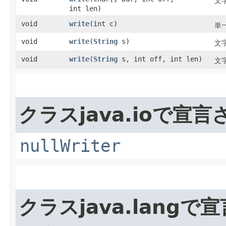
文
int len)
void
write
​(int c)
単
void
write
​(
String
s)
文
void
write
​(
String
s, int off, int len)
文
クラスjava.ioで宣
nullWriter
クラスjava.lang