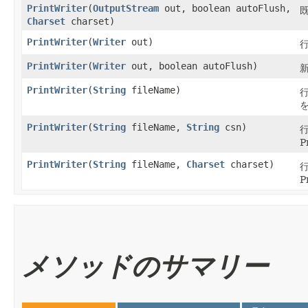
PrintWriter
​(
OutputStream
out, boolean autoFlush,
既
Charset
charset)
PrintWriter
​(
Writer
out)
行
PrintWriter
​(
Writer
out, boolean autoFlush)
新
PrintWriter
​(
String
fileName)
PrintWriter
​(
String
fileName,
String
csn)
P
PrintWriter
​(
String
fileName,
Charset
charset)
P
メソッドのサマリー