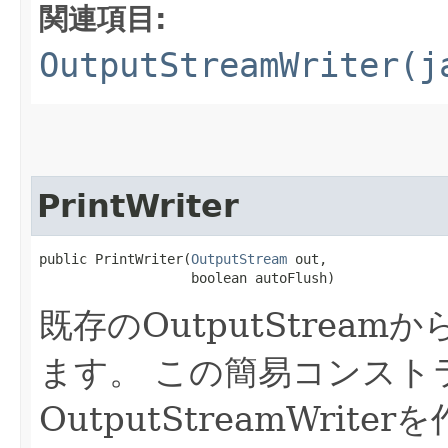
関連項目:
OutputStreamWriter(j
PrintWriter
public PrintWriter​(
OutputStream
 out,

                   boolean autoFlush)
既存のOutputStreamか
ます。
この簡易コンスト
OutputStreamWri