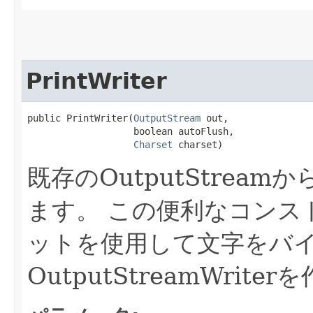
PrintWriter
public PrintWriter​(
OutputStream
 out,

                   boolean autoFlush,

Charset
 charset)
既存のOutputStreamか
ます。
この便利なコンス
ットを使用して文字をバ
OutputStreamWrite