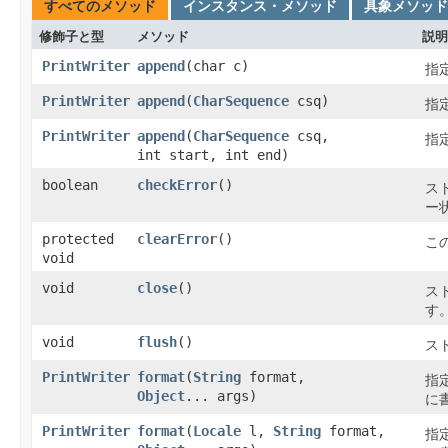
すべてのメソッド
インスタンス・メソッド
具象メソッド
修飾子と型
メソッド
説明
PrintWriter
append
​(char c)
指
PrintWriter
append
​(
CharSequence
csq)
指
PrintWriter
append
​(
CharSequence
csq,
指
int start, int end)
boolean
checkError
()
ス
ー
protected
clearError
()
こ
void
void
close
()
ス
す
void
flush
()
ス
PrintWriter
format
​(
String
format,
指
Object
... args)
に
PrintWriter
format
​(
Locale
l,
String
format,
指