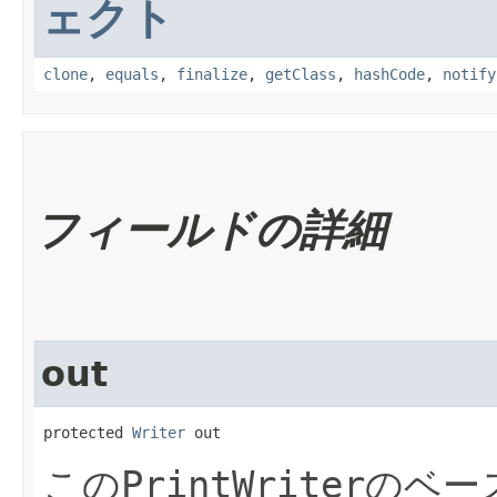
ェクト
clone
,
equals
,
finalize
,
getClass
,
hashCode
,
notify
フィールドの詳細
out
protected 
Writer
 out
この
PrintWriter
のベー