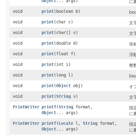
Object
... args)
に
void
print
​(boolean b)
bo
void
print
​(char c)
文
void
print
​(char[] s)
文
void
print
​(double d)
倍
void
print
​(float f)
浮
void
print
​(int i)
整
void
print
​(long l)
l
void
print
​(
Object
obj)
オ
void
print
​(
String
s)
文
PrintWriter
printf
​(
String
format,
指
Object
... args)
に
PrintWriter
printf
​(
Locale
l,
String
format,
指
Object
... args)
に