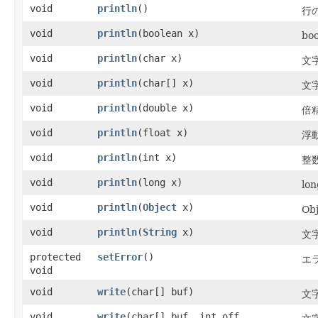
void
println
()
行
void
println
​(boolean x)
b
void
println
​(char x)
文
void
println
​(char[] x)
文
void
println
​(double x)
倍
void
println
​(float x)
浮
void
println
​(int x)
整
void
println
​(long x)
l
void
println
​(
Object
x)
O
void
println
​(
String
x)
文
protected
setError
()
エ
void
void
write
​(char[] buf)
文
void
write
​(char[] buf, int off,