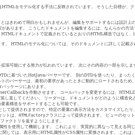
これはHTMLをモデル化する手法に反映されています。
そうした目標が、ク
ということはきわめて明白かもしれませんが、編集をサポートするには設計
実があります。
こうしたドキュメントを編集するには、なんらかの方法
HTMLドキュメントで定義されているとおりのHTML構造ではなく、
ます。
HTMLのモデル化については、そのドキュメントに詳しく記載さ
を拡張可能にする努力が払われています。
次にその内容の一部を示しま
Dに基づいたHotJavaパーサーです。
別のDTDを使ったり、まった
ルトのパーサーは、最初の要求があったときに動的にロードされるため
erパッケージにあります。
erCallbackを作動させます。
コールバックを変更するには、HTMLD
ドを実装し直してください。
リーダーは、ドキュメントがどのように構造化
の要素構造をサポートすることも可能です。
層として提供されますので、特定の要素の表示方法をカスタマイズしたり
セットは、
HTMLFactory
クラスによって提供されます。
ビューのセット
て別のファクトリを返すようにします。
S属性を使用して機能します。
これにより、実質的に異なって見える同
に関しては、表示用にHTML属性がCSS属性に変換されます。
これは、