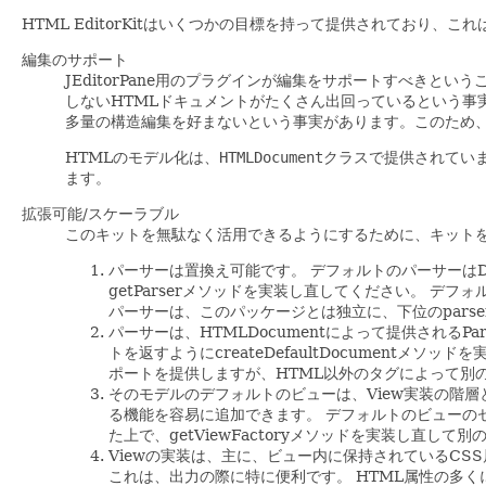
HTML EditorKitはいくつかの目標を持って提供されており、
編集のサポート
JEditorPane用のプラグインが編集をサポートすべき
しないHTMLドキュメントがたくさん出回っているという事
多量の構造編集を好まないという事実があります。このため、
HTMLのモデル化は、
HTMLDocument
クラスで提供されてい
ます。
拡張可能/スケーラブル
このキットを無駄なく活用できるようにするために、キット
パーサーは置換え可能です。
デフォルトのパーサーはDT
getParserメソッドを実装し直してください。
デフォ
パーサーは、このパッケージとは独立に、下位のpars
パーサーは、HTMLDocumentによって提供されるPars
トを返すようにcreateDefaultDocumentメソッ
ポートを提供しますが、HTML以外のタグによって別
そのモデルのデフォルトのビューは、View実装の階
る機能を容易に追加できます。
デフォルトのビューの
た上で、getViewFactoryメソッドを実装し直し
Viewの実装は、主に、ビュー内に保持されているCS
これは、出力の際に特に便利です。
HTML属性の多く