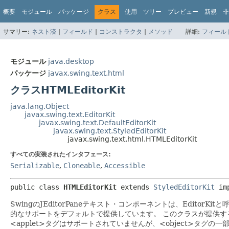
概要
モジュール
パッケージ
クラス
使用
ツリー
プレビュー
新規
非
サマリー:
ネスト済
|
フィールド
|
コンストラクタ
|
メソッド
詳細:
フィール
モジュール
java.desktop
パッケージ
javax.swing.text.html
クラスHTMLEditorKit
java.lang.Object
javax.swing.text.EditorKit
javax.swing.text.DefaultEditorKit
javax.swing.text.StyledEditorKit
javax.swing.text.html.HTMLEditorKit
すべての実装されたインタフェース:
Serializable
,
Cloneable
,
Accessible
public class 
HTMLEditorKit
extends 
StyledEditorKit
 im
SwingのJEditorPaneテキスト・コンポーネントは、Edit
的なサポートをデフォルトで提供しています。
このクラスが提供する
<applet>タグはサポートされていませんが、<object>タグの