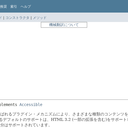
推奨
索引
ヘルプ
ド
|
コンストラクタ
|
メソッド
機械翻訳について
plements 
Accessible
orKitと呼ばれるプラグイン・メカニズムにより、さまざまな種類のコンテン
デフォルトのサポートは、HTML 3.2 (一部の拡張を含む)をサポー
一部分はサポートされています。