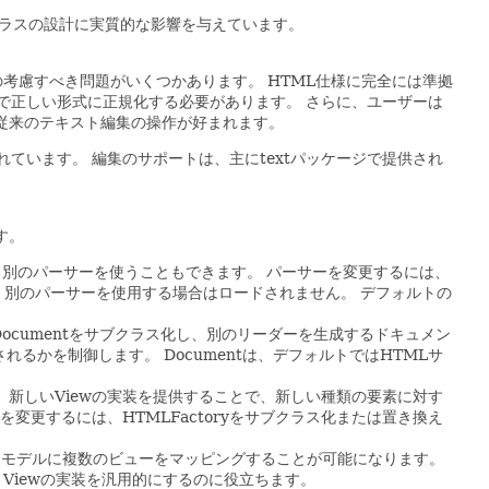
ラスの設計に実質的な影響を与えています。
上の考慮すべき問題がいくつかあります。
HTML仕様に完全には準拠
で正しい形式に正規化する必要があります。
さらに、ユーザーは
従来のテキスト編集の操作が好まれます。
れています。
編集のサポートは、主にtextパッケージで提供され
す。
く別のパーサーを使うこともできます。
パーサーを変更するには、
、別のパーサーを使用する場合はロードされません。
デフォルトの
ocumentをサブクラス化し、別のリーダーを生成するドキュメン
されるかを制御します。
Documentは、デフォルトではHTMLサ
、新しいViewの実装を提供することで、新しい種類の要素に対す
を変更するには、HTMLFactoryをサブクラス化または置き換え
じモデルに複数のビューをマッピングすることが可能になります。
Viewの実装を汎用的にするのに役立ちます。