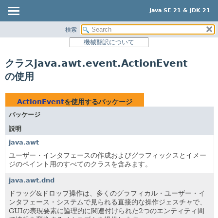
Java SE 21 & JDK 21
検索
概要
機械翻訳について
モジュール
クラスjava.awt.event.ActionEvent
パッケージ
の使用
クラス
使用
ActionEvent
を使用するパッケージ
ツリー
パッケージ
プレビュー
説明
新規
java.awt
非推奨
ユーザー・インタフェースの作成およびグラフィックスとイメー
ジのペイント用のすべてのクラスを含みます。
索引
java.awt.dnd
ヘルプ
ドラッグ&ドロップ操作は、多くのグラフィカル・ユーザー・イ
ンタフェース・システムで見られる直接的な操作ジェスチャで、
GUIの表現要素に論理的に関連付けられた2つのエンティティ間