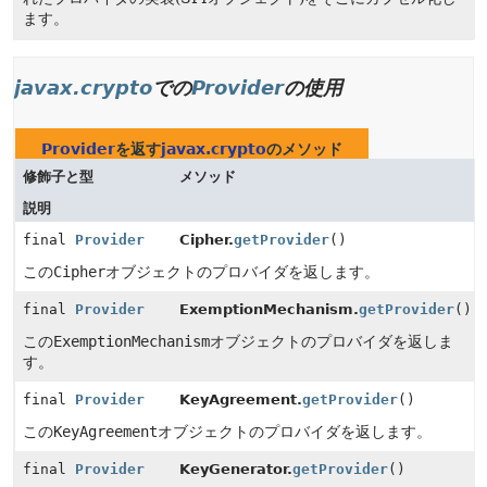
ます。
javax.crypto
での
Provider
の使用
Provider
を返す
javax.crypto
のメソッド
修飾子と型
メソッド
説明
final
Provider
Cipher.
getProvider
()
この
Cipher
オブジェクトのプロバイダを返します。
final
Provider
ExemptionMechanism.
getProvider
()
この
ExemptionMechanism
オブジェクトのプロバイダを返しま
す。
final
Provider
KeyAgreement.
getProvider
()
この
KeyAgreement
オブジェクトのプロバイダを返します。
final
Provider
KeyGenerator.
getProvider
()