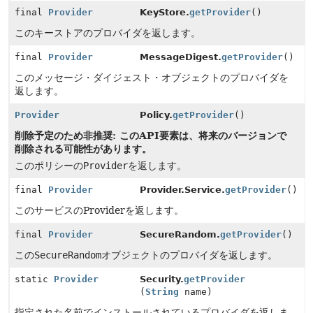
final
Provider
KeyStore.
getProvider
()
このキーストアのプロバイダを返します。
final
Provider
MessageDigest.
getProvider
()
このメッセージ・ダイジェスト・オブジェクトのプロバイダを
返します。
Provider
Policy.
getProvider
()
削除予定のため非推奨: このAPI要素は、将来のバージョンで
削除される可能性があります。
このポリシーの
Provider
を返します。
final
Provider
Provider.Service.
getProvider
()
このサービスのProviderを返します。
final
Provider
SecureRandom.
getProvider
()
この
SecureRandom
オブジェクトのプロバイダを返します。
static
Provider
Security.
getProvider
(
String
name)
指定された名前でインストールされているプロバイダを返しま