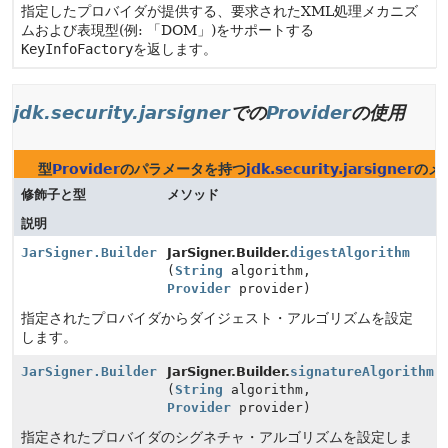
指定したプロバイダが提供する、要求されたXML処理メカニズ
ムおよび表現型(例: 「DOM」)をサポートする
KeyInfoFactory
を返します。
jdk.security.jarsigner
での
Provider
の使用
型
Provider
のパラメータを持つ
jdk.security.jarsigner
のメ
修飾子と型
メソッド
説明
JarSigner.Builder
JarSigner.Builder.
digestAlgorithm
(
String
algorithm,
Provider
provider)
指定されたプロバイダからダイジェスト・アルゴリズムを設定
します。
JarSigner.Builder
JarSigner.Builder.
signatureAlgorithm
(
String
algorithm,
Provider
provider)
指定されたプロバイダのシグネチャ・アルゴリズムを設定しま