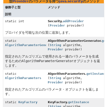
型
Provider
のパラメータを持つ
java.security
のメソッド
修飾子と型
メソッド
説明
static int
Security.
addProvider
(
Provider
provider)
プロバイダを可能な次の位置に追加します。
static
AlgorithmParameterGenerator.
ge
AlgorithmParameterGenerator
(
String
algorithm,
Provider
provider)
指定されたアルゴリズムで使用される一連のパラメータを生成
するための
AlgorithmParameterGenerator
オブジェクトを返
します。
static
AlgorithmParameters.
getInstanc
AlgorithmParameters
(
String
algorithm,
Provider
provider)
指定されたアルゴリズムのパラメータ・オブジェクトを返しま
す。
static
KeyFactory
KeyFactory.
getInstance
(
String
algorithm,