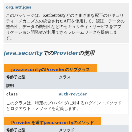
org.ietf.jgss
このパッケージは、Kerberosなどのさまざまな配下のセキュリ
ティ・メカニズムの統合されたAPIを使用して、認証、データの
整合性、データの機密性などのセキュリティ・サービスをアプ
リケーション開発者が利用できるフレームワークを提供しま
す。
java.security
での
Provider
の使用
java.security
の
Provider
のサブクラス
修飾子と型
クラス
説明
class
AuthProvider
このクラスは、特定のプロバイダに対するログイン・メソッド
とログアウト・メソッドを定義します。
Provider
を返す
java.security
のメソッド
修飾子と型
メソッド