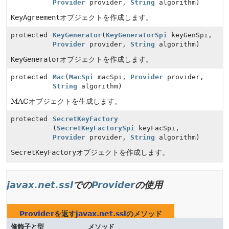
Provider
provider,
String
algorithm)
KeyAgreement
オブジェクトを作成します。
protected
KeyGenerator
(
KeyGeneratorSpi
keyGenSpi,
Provider
provider,
String
algorithm)
KeyGenerator
オブジェクトを作成します。
protected
Mac
(
MacSpi
macSpi,
Provider
provider,
String
algorithm)
MACオブジェクトを生成します。
protected
SecretKeyFactory
(
SecretKeyFactorySpi
keyFacSpi,
Provider
provider,
String
algorithm)
SecretKeyFactory
オブジェクトを作成します。
javax.net.ssl
での
Provider
の使用
Provider
を返す
javax.net.ssl
のメソッド
修飾子と型
メソッド