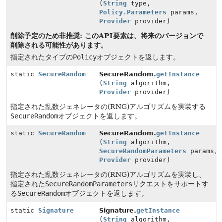
(
String
type,
Policy.Parameters
params,
Provider
provider)
削除予定のため非推奨: このAPI要素は、将来のバージョンで
削除される可能性があります。
指定されたタイプの
Policy
オブジェクトを返します。
static
SecureRandom
SecureRandom.
getInstance
(
String
algorithm,
Provider
provider)
指定された乱数ジェネレータの(RNG)アルゴリズムを実装する
SecureRandom
オブジェクトを返します。
static
SecureRandom
SecureRandom.
getInstance
(
String
algorithm,
SecureRandomParameters
params,
Provider
provider)
指定された乱数ジェネレータの(RNG)アルゴリズムを実装し、
指定された
SecureRandomParameters
リクエストをサポートす
る
SecureRandom
オブジェクトを返します。
static
Signature
Signature.
getInstance
(
String
algorithm,