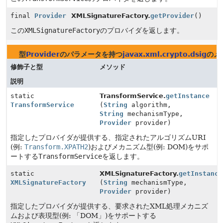
final
Provider
XMLSignatureFactory.
getProvider
()
この
XMLSignatureFactory
のプロバイダを返します。
型
Provider
のパラメータを持つ
javax.xml.crypto.dsig
のメ
修飾子と型
メソッド
説明
static
TransformService.
getInstance
TransformService
(
String
algorithm,
String
mechanismType,
Provider
provider)
指定したプロバイダが提供する、指定されたアルゴリズムURI
(例:
Transform.XPATH2
)およびメカニズム型(例: DOM)をサポ
ートする
TransformService
を返します。
static
XMLSignatureFactory.
getInstance
XMLSignatureFactory
(
String
mechanismType,
Provider
provider)
指定したプロバイダが提供する、要求されたXML処理メカニズ
ムおよび表現型(例: 「DOM」)をサポートする