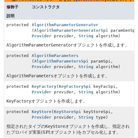
修飾子
コンストラクタ
説明
protected
AlgorithmParameterGenerator
(
AlgorithmParameterGeneratorSpi
paramGenSpi
Provider
provider,
String
algorithm)
AlgorithmParameterGenerator
オブジェクトを作成します。
protected
AlgorithmParameters
(
AlgorithmParametersSpi
paramSpi,
Provider
provider,
String
algorithm)
AlgorithmParameters
オブジェクトを作成します。
protected
KeyFactory
(
KeyFactorySpi
keyFacSpi,
Provider
provider,
String
algorithm)
KeyFactory
オブジェクトを作成します。
protected
KeyStore
(
KeyStoreSpi
keyStoreSpi,
Provider
provider,
String
type)
指定されたタイプの
KeyStore
オブジェクトを作成し、指定され
たプロバイダ実装(SPIオブジェクト)をカプセル化します。