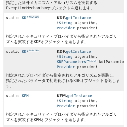
指定した除外メカニズム・アルゴリズムを実装する
ExemptionMechanism
オブジェクトを返します。
PREVIEW
KDF.
getInstance
static
KDF
(
String
algorithm,
Provider
provider)
指定されたセキュリティ・プロバイダから指定されたアルゴリ
ズムを実装する
KDF
オブジェクトを返します。
PREVIEW
KDF.
getInstance
static
KDF
(
String
algorithm,
PREVIEW
KDFParameters
kdfParameter
Provider
provider)
指定されたプロバイダから指定されたアルゴリズムを実装し、
指定されたパラメータで初期化される
KDF
オブジェクトを返しま
す。
static
KEM
KEM.
getInstance
(
String
algorithm,
Provider
provider)
指定されたセキュリティ・プロバイダから指定されたアルゴリ
ズムを実装する
KEM
オブジェクトを返します。