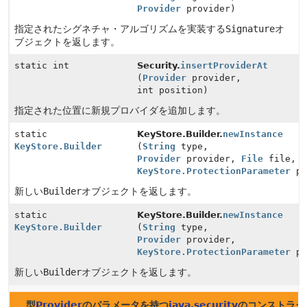
Provider
provider)
指定されたシグネチャ・アルゴリズムを実装する
Signature
オ
ブジェクトを返します。
static int
Security.
insertProviderAt
(
Provider
provider,
int position)
指定された位置に新規プロバイダを追加します。
static
KeyStore.Builder.
newInstance
KeyStore.Builder
(
String
type,
Provider
provider,
File
file,
KeyStore.ProtectionParameter
pr
新しい
Builder
オブジェクトを返します。
static
KeyStore.Builder.
newInstance
KeyStore.Builder
(
String
type,
Provider
provider,
KeyStore.ProtectionParameter
pr
新しい
Builder
オブジェクトを返します。
型
Provider
のパラメータを持つ
java.security
のコンストラク