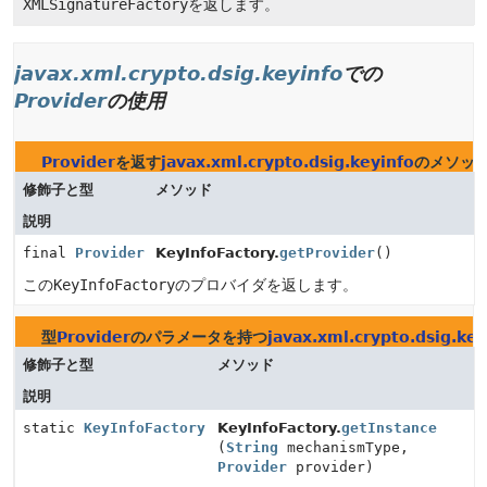
XMLSignatureFactory
を返します。
javax.xml.crypto.dsig.keyinfo
での
Provider
の使用
Provider
を返す
javax.xml.crypto.dsig.keyinfo
のメソッ
修飾子と型
メソッド
説明
final
Provider
KeyInfoFactory.
getProvider
()
この
KeyInfoFactory
のプロバイダを返します。
型
Provider
のパラメータを持つ
javax.xml.crypto.dsig.key
修飾子と型
メソッド
説明
static
KeyInfoFactory
KeyInfoFactory.
getInstance
(
String
mechanismType,
Provider
provider)