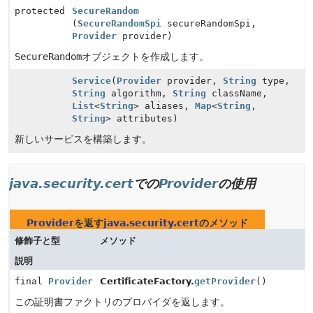
protected
SecureRandom
(
SecureRandomSpi
secureRandomSpi,
Provider
provider)
SecureRandom
オブジェクトを作成します。
Service
(
Provider
provider,
String
type,
String
algorithm,
String
className,
List
<
String
> aliases,
Map
<
String
,
String
> attributes)
新しいサービスを構築します。
java.security.cert
での
Provider
の使用
Provider
を返す
java.security.cert
のメソッド
修飾子と型
メソッド
説明
final
Provider
CertificateFactory.
getProvider
()
この証明書ファクトリのプロバイダを返します。