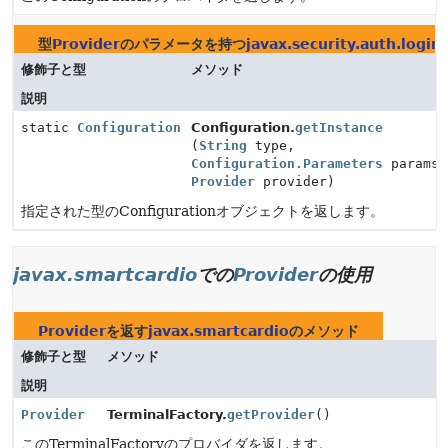
型
Provider
のパラメータを持つ
javax.security.auth.login
修飾子と型
メソッド
説明
static
Configuration
Configuration.
getInstance
(
String
type,
Configuration.Parameters
params,
Provider
provider)
指定された型のConfigurationオブジェクトを返します。
javax.smartcardio
での
Provider
の使用
Provider
を返す
javax.smartcardio
のメソッド
修飾子と型
メソッド
説明
Provider
TerminalFactory.
getProvider
()
このTerminalFactoryのプロバイダを返します。