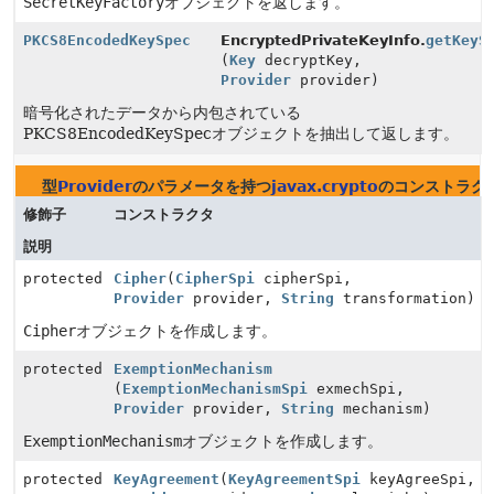
SecretKeyFactory
オブジェクトを返します。
PKCS8EncodedKeySpec
EncryptedPrivateKeyInfo.
getKeyS
(
Key
decryptKey,
Provider
provider)
暗号化されたデータから内包されている
PKCS8EncodedKeySpecオブジェクトを抽出して返します。
型
Provider
のパラメータを持つ
javax.crypto
のコンストラク
修飾子
コンストラクタ
説明
protected
Cipher
(
CipherSpi
cipherSpi,
Provider
provider,
String
transformation)
Cipher
オブジェクトを作成します。
protected
ExemptionMechanism
(
ExemptionMechanismSpi
exmechSpi,
Provider
provider,
String
mechanism)
ExemptionMechanism
オブジェクトを作成します。
protected
KeyAgreement
(
KeyAgreementSpi
keyAgreeSpi,