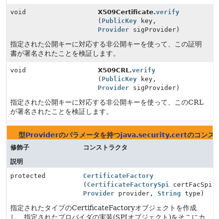
void
X509Certificate.
verify
(
PublicKey
key,
Provider
sigProvider)
指定された公開キーに対応する非公開キーを使って、この証明
書が署名されたことを検証します。
void
X509CRL.
verify
(
PublicKey
key,
Provider
sigProvider)
指定された公開キーに対応する非公開キーを使って、このCRL
が署名されたことを検証します。
型
Provider
のパラメータを持つ
java.security.cert
のコンス
修飾子
コンストラクタ
説明
protected
CertificateFactory
(
CertificateFactorySpi
certFacSpi,
Provider
provider,
String
type)
指定されたタイプのCertificateFactoryオブジェクトを作成
し、指定されたプロバイダの実装(SPIオブジェクト)をそこにカ