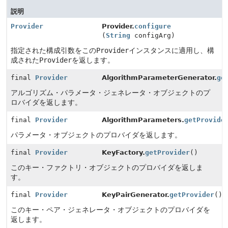
説明
Provider
Provider.
configure
(
String
configArg)
指定された構成引数をこの
Provider
インスタンスに適用し、構
成された
Provider
を返します。
final
Provider
AlgorithmParameterGenerator.
ge
アルゴリズム・パラメータ・ジェネレータ・オブジェクトのプ
ロバイダを返します。
final
Provider
AlgorithmParameters.
getProvide
パラメータ・オブジェクトのプロバイダを返します。
final
Provider
KeyFactory.
getProvider
()
このキー・ファクトリ・オブジェクトのプロバイダを返しま
す。
final
Provider
KeyPairGenerator.
getProvider
()
このキー・ペア・ジェネレータ・オブジェクトのプロバイダを
返します。