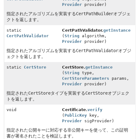
Provider
provider)
指定されたアルゴリズムを実装する
CertPathBuilder
オブジェ
クトを返します。
static
CertPathValidator.
getInstance
CertPathValidator
(
String
algorithm,
Provider
provider)
指定されたアルゴリズムを実装する
CertPathValidator
オブジ
ェクトを返します。
static
CertStore
CertStore.
getInstance
(
String
type,
CertStoreParameters
params,
Provider
provider)
指定された
CertStore
タイプを実装する
CertStore
オブジェク
トを返します。
void
Certificate.
verify
(
PublicKey
key,
Provider
sigProvider)
指定された公開キーに対応する非公開キーを使って、この証明
書が署名されたことを検証します。