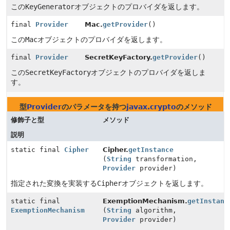
この
KeyGenerator
オブジェクトのプロバイダを返します。
final
Provider
Mac.
getProvider
()
この
Mac
オブジェクトのプロバイダを返します。
final
Provider
SecretKeyFactory.
getProvider
()
この
SecretKeyFactory
オブジェクトのプロバイダを返しま
す。
型
Provider
のパラメータを持つ
javax.crypto
のメソッド
修飾子と型
メソッド
説明
static final
Cipher
Cipher.
getInstance
(
String
transformation,
Provider
provider)
指定された変換を実装する
Cipher
オブジェクトを返します。
static final
ExemptionMechanism.
getInstanc
ExemptionMechanism
(
String
algorithm,
Provider
provider)