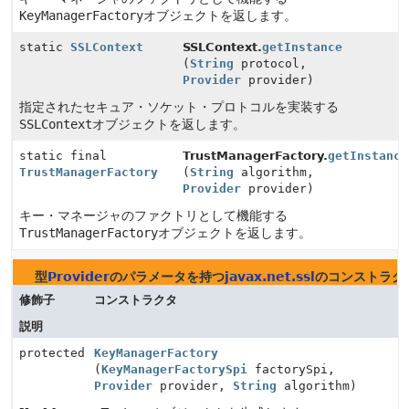
KeyManagerFactory
オブジェクトを返します。
static
SSLContext
SSLContext.
getInstance
(
String
protocol,
Provider
provider)
指定されたセキュア・ソケット・プロトコルを実装する
SSLContext
オブジェクトを返します。
static final
TrustManagerFactory.
getInstance
TrustManagerFactory
(
String
algorithm,
Provider
provider)
キー・マネージャのファクトリとして機能する
TrustManagerFactory
オブジェクトを返します。
型
Provider
のパラメータを持つ
javax.net.ssl
のコンストラク
修飾子
コンストラクタ
説明
protected
KeyManagerFactory
(
KeyManagerFactorySpi
factorySpi,
Provider
provider,
String
algorithm)