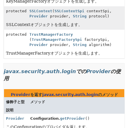
KeyManagerFactoryオブジェクトを生成します。
protected
SSLContext
(
SSLContextSpi
contextSpi,
Provider
provider,
String
protocol)
SSLContextオブジェクトを生成します。
protected
TrustManagerFactory
(
TrustManagerFactorySpi
factorySpi,
Provider
provider,
String
algorithm)
TrustManagerFactoryオブジェクトを生成します。
javax.security.auth.login
での
Provider
の使
用
Provider
を返す
javax.security.auth.login
のメソッド
修飾子と型
メソッド
説明
Provider
Configuration.
getProvider
()
このConfigurationのプロバイダを返します。