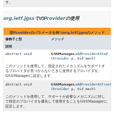
す。
org.ietf.jgss
での
Provider
の使用
型
Provider
のパラメータを持つ
org.ietf.jgss
のメソッド
修飾子と型
メソッド
説明
abstract void
GSSManager.
addProviderAtEnd
(
Provider
p,
Oid
mech)
このメソッドを使用して、指定されたメカニズムをサポートす
るプロバイダが見つからないときに使用するプロバイダを、
GSSManagerに設定します。
abstract void
GSSManager.
addProviderAtFront
(
Provider
p,
Oid
mech)
このメソッドを使用して、サポートが必要なメカニズムに対し
て特定のプロバイダを優先して使用することをGSSManagerに
設定します。