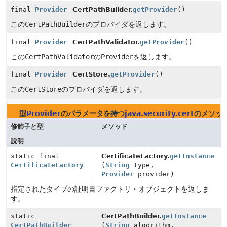
final
Provider
CertPathBuilder.
getProvider
()
この
CertPathBuilder
のプロバイダを返します。
final
Provider
CertPathValidator.
getProvider
()
この
CertPathValidator
の
Provider
を返します。
final
Provider
CertStore.
getProvider
()
この
CertStore
のプロバイダを返します。
型
Provider
のパラメータを持つ
java.security.cert
のメソッ
修飾子と型
メソッド
説明
static final
CertificateFactory.
getInstance
CertificateFactory
(
String
type,
Provider
provider)
指定されたタイプの証明書ファクトリ・オブジェクトを返しま
す。
static
CertPathBuilder.
getInstance
CertPathBuilder
(
String
algorithm,