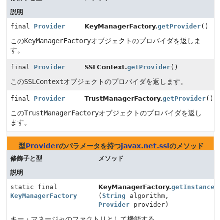
説明
final
Provider
KeyManagerFactory.
getProvider
()
この
KeyManagerFactory
オブジェクトのプロバイダを返しま
す。
final
Provider
SSLContext.
getProvider
()
この
SSLContext
オブジェクトのプロバイダを返します。
final
Provider
TrustManagerFactory.
getProvider
()
この
TrustManagerFactory
オブジェクトのプロバイダを返し
ます。
型
Provider
のパラメータを持つ
javax.net.ssl
のメソッド
修飾子と型
メソッド
説明
static final
KeyManagerFactory.
getInstance
KeyManagerFactory
(
String
algorithm,
Provider
provider)
キー・マネージャのファクトリとして機能する