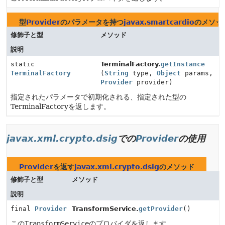
型
Provider
のパラメータを持つ
javax.smartcardio
のメソッ
修飾子と型
メソッド
説明
static
TerminalFactory.
getInstance
TerminalFactory
(
String
type,
Object
params,
Provider
provider)
指定されたパラメータで初期化される、指定された型の
TerminalFactoryを返します。
javax.xml.crypto.dsig
での
Provider
の使用
Provider
を返す
javax.xml.crypto.dsig
のメソッド
修飾子と型
メソッド
説明
final
Provider
TransformService.
getProvider
()
この
TransformService
のプロバイダを返します。