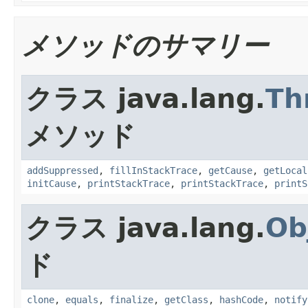
メソッドのサマリー
クラス java.lang.
Th
メソッド
addSuppressed
,
fillInStackTrace
,
getCause
,
getLocal
initCause
,
printStackTrace
,
printStackTrace
,
printS
クラス java.lang.
Ob
ド
clone
,
equals
,
finalize
,
getClass
,
hashCode
,
notify