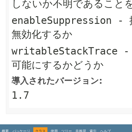
しないか不明であることを
enableSuppression
- 
無効化するか
writableStackTrace
-
可能にするかどうか
導入されたバージョン:
1.7
概要
パッケージ
クラス
使用
ツリー
非推奨
索引
ヘルプ