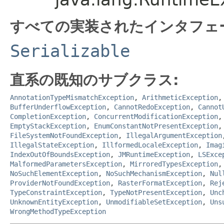
すべての実装されたインタフェ
Serializable
直系の既知のサブクラス:
AnnotationTypeMismatchException
,
ArithmeticException
BufferUnderflowException
,
CannotRedoException
,
Cannot
CompletionException
,
ConcurrentModificationException
EmptyStackException
,
EnumConstantNotPresentException
FileSystemNotFoundException
,
IllegalArgumentException
IllegalStateException
,
IllformedLocaleException
,
Imag
IndexOutOfBoundsException
,
JMRuntimeException
,
LSExce
MalformedParametersException
,
MirroredTypesException
NoSuchElementException
,
NoSuchMechanismException
,
Nul
ProviderNotFoundException
,
RasterFormatException
,
Rej
TypeConstraintException
,
TypeNotPresentException
,
Unc
UnknownEntityException
,
UnmodifiableSetException
,
Uns
WrongMethodTypeException