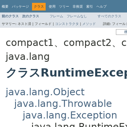
概要
パッケージ
クラス
使用
ツリー
非推奨
索引
ヘルプ
前のクラス
次のクラス
フレーム
フレームなし
すべてのクラス
サマリー:
ネスト済 |
フィールド |
コンストラクタ
|
メソッド
詳細:
フィールド
compact1、compact2、c
java.lang
クラスRuntimeExcep
java.lang.Object
java.lang.Throwable
java.lang.Exception
java.lang.RuntimeE