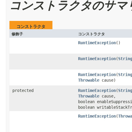
コンストラクタのサマ
コンストラクタ
修飾子
コンストラクタ
RuntimeException
()
RuntimeException
(
Strin
RuntimeException
(
Strin
Throwable
cause)
protected
RuntimeException
(
Strin
Throwable
cause,
boolean enableSuppress
boolean writableStackT
RuntimeException
(
Throw