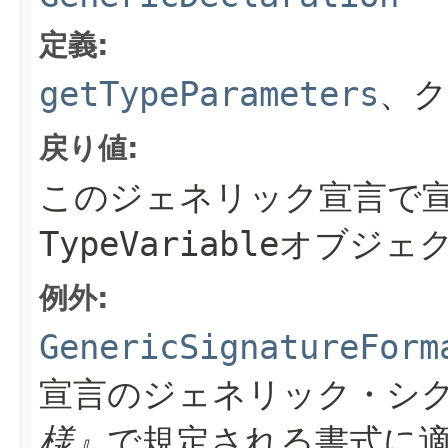
定義:
getTypeParameters
、
戻り値:
このジェネリック宣言で
TypeVariable
オブジェ
例外:
GenericSignatureForm
宣言のジェネリック・シ
様』
で規定される書式に