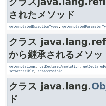
クラスjava.lang.refl
されたメソッド
getAnnotatedExceptionTypes
,
getAnnotatedParameterTy
クラス java.lang.ref
から継承されるメソッ
getAnnotations
,
getDeclaredAnnotation
,
getDeclaredA
setAccessible
,
setAccessible
クラス java.lang.
Ob
ド