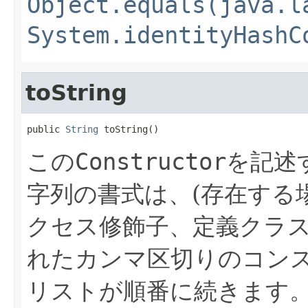
Object.equals(java.l
System.identityHashC
toString
public 
String
 toString()
この
Constructor
を記述
字列の書式は、(存在する
クセス修飾子、定義クラ
れたカンマ区切りのコン
リストが順番に続きます