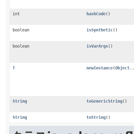
int
hashCode
()
boolean
isSynthetic
()
boolean
isVarArgs
()
T
newInstance
(
Object
.
String
toGenericString
()
String
toString
()