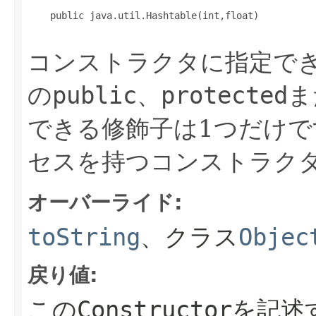
    public java.util.Hashtable(int,float)

コンストラクタに指定で
の
public
、
protected
ま
できる修飾子は1つだけです
セスを持つコンストラク
オーバーライド:
toString
、クラス
Objec
戻り値:
この
Constructor
を記述