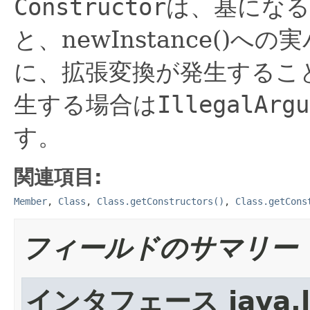
Constructor
は、基にな
と、newInstance()
に、拡張変換が発生するこ
生する場合は
IllegalArgu
す。
関連項目:
Member
,
Class
,
Class.getConstructors()
,
Class.getCons
フィールドのサマリー
インタフェース java.lan