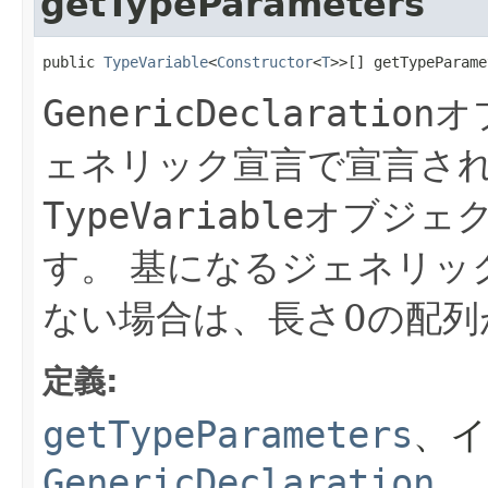
getTypeParameters
public 
TypeVariable
<
Constructor
<
T
>>[] getTypeParame
GenericDeclaration
オ
ェネリック宣言で宣言さ
TypeVariable
オブジェ
す。
基になるジェネリッ
ない場合は、長さ0の配列
定義:
getTypeParameters
、
GenericDeclaration