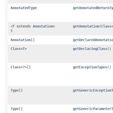
AnnotatedType
getAnnotatedReturnT
<T extends
Annotation
>
getAnnotation
(
Class
T
Annotation
[]
getDeclaredAnnotati
Class
<
T
>
getDeclaringClass
()
Class
<?>[]
getExceptionTypes
()
Type
[]
getGenericException
Type
[]
getGenericParameter