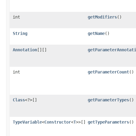
int
getModifiers
()
String
getName
()
Annotation
[][]
getParameterAnnotat
int
getParameterCount
()
Class
<?>[]
getParameterTypes
()
TypeVariable
<
Constructor
<
T
>>[]
getTypeParameters
()