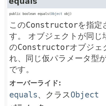
equals
public boolean equals(
Object
 obj)
この
Constructor
を指定
す。
オブジェクトが同じ場
の
Constructor
オブジェ
れ、同じ仮パラメータ型
です。
オーバーライド:
equals
、クラス
Object