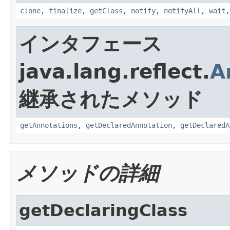
clone
,
finalize
,
getClass
,
notify
,
notifyAll
,
wait
インタフェース
java.lang.reflect.
A
継承されたメソッド
getAnnotations
,
getDeclaredAnnotation
,
getDeclaredA
メソッドの詳細
getDeclaringClass