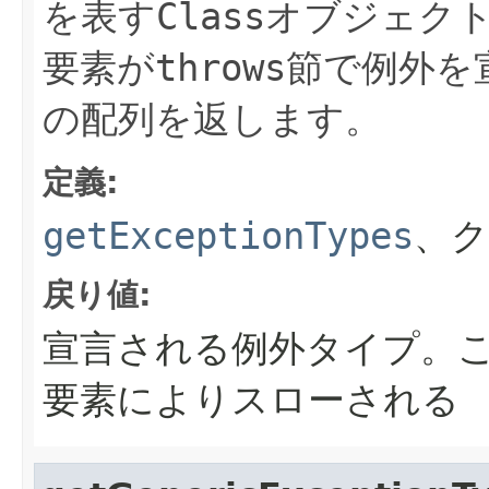
を表す
Class
オブジェク
要素が
throws
節で例外を
の配列を返します。
定義:
getExceptionTypes
、
戻り値:
宣言される例外タイプ。
要素によりスローされる