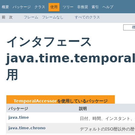
概要
パッケージ
クラス
使用
ツリー
非推奨
索引
ヘルプ
前
次
フレーム
フレームなし
すべてのクラス
インタフェース
java.time.tempor
用
TemporalAccessor
を使用しているパッケージ
パッケージ
説明
java.time
日付、時間、インスタント、
java.time.chrono
デフォルトのISO暦以外の暦