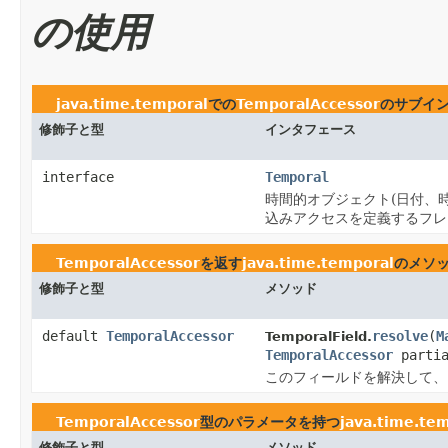
の使用
java.time.temporal
での
TemporalAccessor
のサブイ
修飾子と型
インタフェース
interface
Temporal
時間的オブジェクト(日付、
込みアクセスを定義するフレ
TemporalAccessor
を返す
java.time.temporal
のメソ
修飾子と型
メソッド
default
TemporalAccessor
resolve
(
M
TemporalField.
TemporalAccessor
partia
このフィールドを解決して、
TemporalAccessor
型のパラメータを持つ
java.time.te
修飾子と型
メソッド