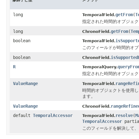
long
getFrom
(
T
TemporalField.
指定された時間的オブジェク
long
getFrom
(
Tem
ChronoField.
boolean
isSupport
TemporalField.
このフィールドが時間的オブ
boolean
isSupported
ChronoField.
R
queryFro
TemporalQuery.
指定された時間的オブジェク
ValueRange
rangeRefi
TemporalField.
時間的オブジェクトを使用し
ます。
ValueRange
rangeRefine
ChronoField.
default
TemporalAccessor
resolve
(
M
TemporalField.
TemporalAccessor
partia
このフィールドを解決して、