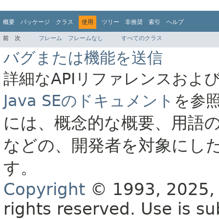
概要
パッケージ
クラス
使用
ツリー
非推奨
索引
ヘルプ
前
次
フレーム
フレームなし
すべてのクラス
バグまたは機能を送信
詳細なAPIリファレンスおよ
Java SEのドキュメント
を参
には、概念的な概要、用語
などの、開発者を対象にし
す。
Copyright
© 1993, 2025, O
rights reserved.
Use is su