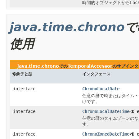
時間的オブジェクトから
Loc
java.time.chrono
で
使用
java.time.chrono
での
TemporalAccessor
のサブインタ
修飾子と型
インタフェース
interface
ChronoLocalDate
任意の暦で時またはタイム・
けです。
interface
ChronoLocalDateTime
<D 
任意の暦のタイムゾーンのな
す。
interface
ChronoZonedDateTime
<D 