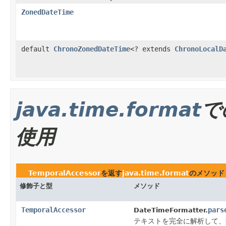
ZonedDateTime
default
ChronoZonedDateTime
<? extends
ChronoLocalD
java.time.format
で
使用
TemporalAccessor
を返す
java.time.format
のメソッド
修飾子と型
メソッド
TemporalAccessor
pars
DateTimeFormatter.
テキストを完全に解析して、