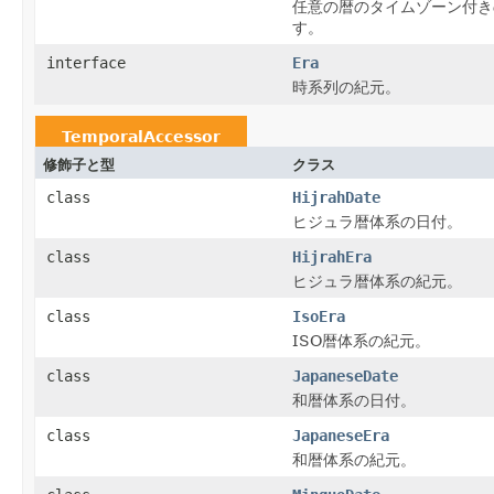
任意の暦のタイムゾーン付き
す。
interface
Era
時系列の紀元。
TemporalAccessor
修飾子と型
クラス
class
HijrahDate
ヒジュラ暦体系の日付。
class
HijrahEra
ヒジュラ暦体系の紀元。
class
IsoEra
ISO暦体系の紀元。
class
JapaneseDate
和暦体系の日付。
class
JapaneseEra
和暦体系の紀元。