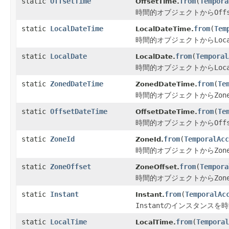
static
OffsetTime
from
(
Tempora
OffsetTime.
時間的オブジェクトから
Off
static
LocalDateTime
from
(
Tem
LocalDateTime.
時間的オブジェクトから
Loc
static
LocalDate
from
(
Temporal
LocalDate.
時間的オブジェクトから
Loc
static
ZonedDateTime
from
(
Te
ZonedDateTime.
時間的オブジェクトから
Zon
static
OffsetDateTime
from
(
Te
OffsetDateTime.
時間的オブジェクトから
Off
static
ZoneId
from
(
TemporalAcc
ZoneId.
時間的オブジェクトから
Zon
static
ZoneOffset
from
(
Tempora
ZoneOffset.
時間的オブジェクトから
Zon
static
Instant
from
(
TemporalAc
Instant.
Instant
のインスタンスを時
static
LocalTime
from
(
Temporal
LocalTime.