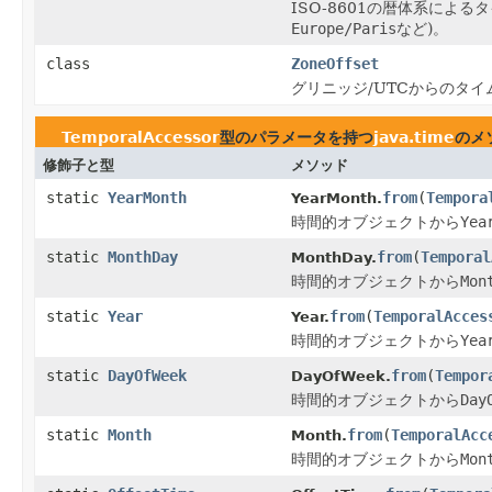
ISO-8601の暦体系による
Europe/Paris
など)。
class
ZoneOffset
グリニッジ/UTCからのタイ
TemporalAccessor
型のパラメータを持つ
java.time
のメ
修飾子と型
メソッド
static
YearMonth
from
(
Tempora
YearMonth.
時間的オブジェクトから
Yea
static
MonthDay
from
(
Temporal
MonthDay.
時間的オブジェクトから
Mon
static
Year
from
(
TemporalAcces
Year.
時間的オブジェクトから
Yea
static
DayOfWeek
from
(
Tempor
DayOfWeek.
時間的オブジェクトから
Day
static
Month
from
(
TemporalAcc
Month.
時間的オブジェクトから
Mon