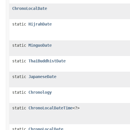
ChronoLocalDate
static
HijrahDate
static
MinguoDate
static
ThaiBuddhistDate
static
JapaneseDate
static
Chronology
static
ChronoLocalDateTime
<?>
static
ChronoLocalDate