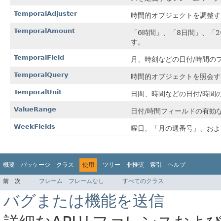
TemporalAdjuster
時間的オブジェクトを調整す
TemporalAmount
「6時間」、「8日間」、「
す。
TemporalField
月、時刻などの日付/時間の
TemporalQuery
時間的オブジェクトを照会す
TemporalUnit
日間、時間などの日付/時間
ValueRange
日付/時間フィールドの有効
WeekFields
曜日、「月の週番号」、およ
概要
パッケージ
クラス
使用
ツリー
非推奨
索引
ヘルプ
前
次
フレーム
フレームなし
すべてのクラス
バグまたは機能を送信