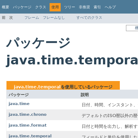
概要
パッケージ
クラス
使用
ツリー
非推奨
索引
ヘルプ
前
次
フレーム
フレームなし
すべてのクラス
パッケージ
java.time.tempo
java.time.temporal
を使用しているパッケージ
パッケージ
説明
java.time
日付、時間、インスタント、
java.time.chrono
デフォルトのISO暦以外の暦
java.time.format
日付と時間を出力し、解析す
java.time.temporal
フィールドと単位を使用した