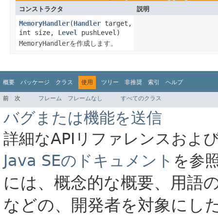
コンストラクタ
説明
MemoryHandler
(
Handler
target,
int size,
Level
pushLevel)
MemoryHandler
を作成します。
概要
パッケージ
クラス
使用
ツリー
非推奨
索引
ヘルプ
前
次
フレーム
フレームなし
すべてのクラス
バグまたは機能を送信
詳細なAPIリファレンスおよ
Java SEのドキュメント
を参
には、概念的な概要、用語
などの、開発者を対象にし