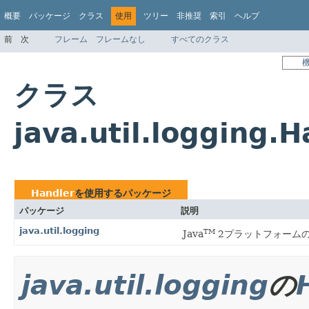
概要
パッケージ
クラス
使用
ツリー
非推奨
索引
ヘルプ
前
次
フレーム
フレームなし
すべてのクラス
クラス
java.util.logging
Handler
を使用するパッケージ
パッケージ
説明
java.util.logging
TM
Java
2プラットフォーム
java.util.logging
の