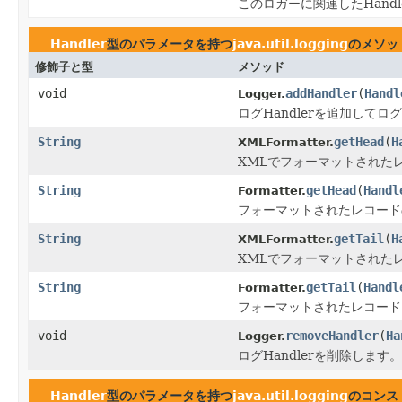
このロガーに関連したHand
Handler
型のパラメータを持つ
java.util.logging
のメソッ
修飾子と型
メソッド
void
addHandler
(
Handl
Logger.
ログHandlerを追加して
String
getHead
(
H
XMLFormatter.
XMLでフォーマットされた
String
getHead
(
Handl
Formatter.
フォーマットされたレコード
String
getTail
(
H
XMLFormatter.
XMLでフォーマットされた
String
getTail
(
Handl
Formatter.
フォーマットされたレコード
void
removeHandler
(
Ha
Logger.
ログHandlerを削除します。
Handler
型のパラメータを持つ
java.util.logging
のコンス