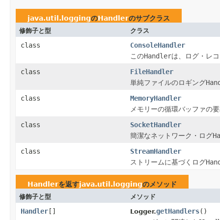
java.util.logging
の
Handler
のサブクラス
修飾子と型
クラス
class
ConsoleHandler
この
Handler
は、ログ・レコ
class
FileHandler
単純ファイルのロギング
Han
class
MemoryHandler
メモリーの循環バッファの要
class
SocketHandler
簡潔なネットワーク・ログ
H
class
StreamHandler
ストリームに基づくログ
Han
Handler
を返す
java.util.logging
のメソッド
修飾子と型
メソッド
Handler
[]
getHandlers
()
Logger.