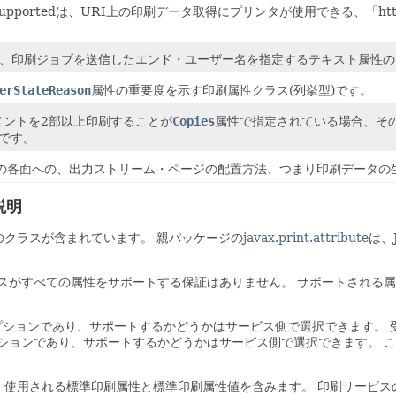
emesSupportedは、URI上の印刷データ取得にプリンタが使用できる、
rNameは、印刷ジョブを送信したエンド・ユーザー名を指定するテキスト属
erStateReason
属性の重要度を示す印刷属性クラス(列挙型)です。
ドキュメントを2部以上印刷することが
Copies
属性で指定されている場合、そ
です。
媒体の各面への、出力ストリーム・ページの配置方法、つまり印刷データ
の説明
印刷属性のクラスが含まれています。
親パッケージの
javax.print.attribute
は、
スがすべての属性をサポートする保証はありません。
サポートされる属
プションであり、サポートするかどうかはサービス側で選択できます。
ションであり、サポートするかどうかはサービス側で選択できます。
こ
刷ドメインで広く使用される標準印刷属性と標準印刷属性値を含みます。
印刷サービス