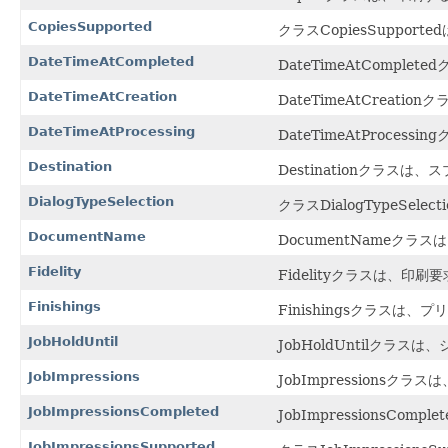
CopiesSupported
クラスCopiesSupporte
DateTimeAtCompleted
DateTimeAtComp
DateTimeAtCreation
DateTimeAtCrea
DateTimeAtProcessing
DateTimeAtProc
Destination
Destinationクラ
DialogTypeSelection
クラスDialogTypeS
DocumentName
DocumentNameク
Fidelity
Fidelityクラスは
Finishings
Finishingsクラ
JobHoldUntil
JobHoldUntilク
JobImpressions
JobImpression
JobImpressionsCompleted
JobImpressions
JobImpressionsSupported