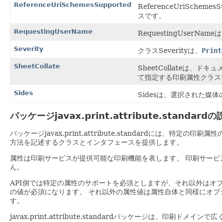
ReferenceUriSchemesSupported
ReferenceUriSch
スです。
RequestingUserName
RequestingUse
Severity
クラスSeverityは、
Print
SheetCollate
SheetCollateは、
て指定する印刷属性クラス
Sides
Sidesは、選択された
パッケージjavax.print.attribute.standard
パッケージjavax.print.attribute.standardには、特定の
方法を記述するクラスとインタフェースを提供します。
属性は印刷サービスが提供可能な印刷機能を表します。
印刷サービ
ん。
API側では特定の属性のサポートを必須としますが、それ以外はオ
の値が必須になります。
それ以外の属性値は属性自体と同様にオプ
す。
javax.print.attribute.standardパッケージは、印