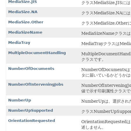
MediaSize.JIS
クラスMediaSize.JIS
MediaSize.NA
クラスMediaSize.NA
MediaSize.Other
クラスMediaSize.Ot
MediaSizeName
MediaSizeNameクラ
MediaTray
MediaTrayクラスはMe
MultipleDocumentHandling
MultipleDocum
クラスです。
NumberOfDocuments
NumberOfDocum
タに届いているかどうかは
NumberOfInterveningJobs
NumberOfInter
値で示す印刷属性クラスで
NumberUp
NumberUpは、選択
NumberUpSupported
クラスNumberUpSuppo
OrientationRequested
OrientationRe
述しません。