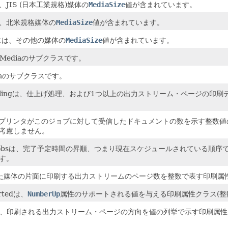
には、JIS (日本工業規格)媒体の
MediaSize
値が含まれています。
には、北米規格媒体の
MediaSize
値が含まれています。
herには、その他の媒体の
MediaSize
値が含まれています。
スはMediaのサブクラスです。
diaのサブクラスです。
entHandlingは、仕上げ処理、および1つ以上の出力ストリーム・ペー
entsはプリンタがこのジョブに対して受信したドキュメントの数を示す
考慮しません。
veningJobsは、完了予定時間の昇順、つまり現在スケジュールされて
す。
された媒体の片面に印刷する出力ストリームのページ数を整数で表す印刷属
rtedは、
NumberUp
属性のサポートされる値を与える印刷属性クラス(整
questedは、印刷される出力ストリーム・ページの方向を値の列挙で示す