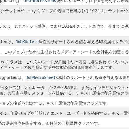
upportedは、
JobImpressions
属性のサポートされる値を与える印刷属
は、Kオクテット単位、つまりジョブの処理で要求される1024オクテッ
cessedクラスは、Kオクテット単位、つまり1024オクテット単位で、今
rtedは、
JobKOctets
属性のサポートされる値を与える印刷属性クラス(
sクラスは、このジョブのために生成されるメディア・シートの合計数を指定
sCompletedクラスは、これらのシートが片面または両面に処理されて
ィア・シートの数を指定する整数型の値の印刷属性クラスです。
upportedは、
JobMediaSheets
属性のサポートされる値を与える印刷属
mOperatorクラスは、オペレータ、システム管理者、またはインテリジ
ョンの理由を示すメッセージを提供する、テキスト属性の印刷属性クラ
印刷ジョブの名前を指定するテキスト属性の印刷属性クラスです。
UserNameは、印刷ジョブを開始したエンド・ユーザー名を格納するテキス
印刷ジョブの優先順位を指定する、整数値の印刷属性クラスです。