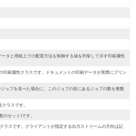
ジの印刷データと用紙上での配置方法を制御する値を列挙して示す印刷属性
整数値の印刷属性クラスです。ドキュメントの印刷データが実際にプリン
いる順序でジョブを並べた場合に、このジョブの前にあるジョブの数を整数
性クラスです。
数のセット)です。
印刷属性クラスです。クライアントが指定する出力ストリームの方向は記