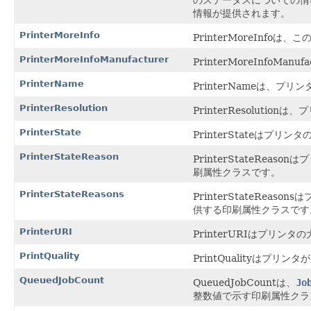
情報が提供されます。
PrinterMoreInfo
PrinterMoreInf
PrinterMoreInfoManufacturer
PrinterMoreInf
PrinterName
PrinterNameは、
PrinterResolution
PrinterResolu
PrinterState
PrinterStateはプ
PrinterStateReason
PrinterStateRe
刷属性クラスです。
PrinterStateReasons
PrinterStateRe
供する印刷属性クラスです
PrinterURI
PrinterURIはプリ
PrintQuality
PrintQualityは
QueuedJobCount
QueuedJobCountは、
Jo
整数値で示す印刷属性クラ