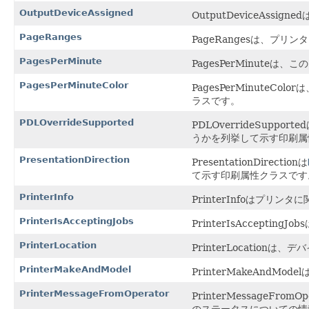
OutputDeviceAssigned
OutputDeviceA
PageRanges
PageRangesは、
PagesPerMinute
PagesPerMinut
PagesPerMinuteColor
PagesPerMinut
ラスです。
PDLOverrideSupported
PDLOverrideSu
うかを列挙して示す印刷属
PresentationDirection
PresentationDirectionは
て示す印刷属性クラスです
PrinterInfo
PrinterInfoはプ
PrinterIsAcceptingJobs
PrinterIsAccep
PrinterLocation
PrinterLocatio
PrinterMakeAndModel
PrinterMakeAn
PrinterMessageFromOperator
PrinterMessag
のステータスについての情