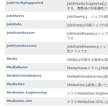
JobPrioritySupported
JobPrioritySuppo
する、整数値の印刷属性ク
JobSheets
JobSheetsは、ジ
JobState
JobStateは印刷ジョ
JobStateReason
JobStateReason
です。
JobStateReasons
JobStateReason
性クラスです。
Media
Mediaは印刷する媒体を
MediaName
MediaNameクラスは
MediaPrintableArea
MediaPrintable
MediaSize
MediaSizeは縦長に
MediaSize.Engineering
クラスMediaSize.Eng
MediaSize.ISO
クラスMediaSize.ISO