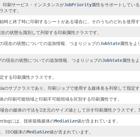
rtedは、印刷サービス・インスタンスが
JobPriority
属性をサポートしている
ラスです。
ョブの開始時と終了時に印刷するシートがある場合に、そのうちのどれを使
ブの現在の状態を識別して列挙する印刷属性クラスです。
はジョブの現在の状態についての追加情報、つまりジョブの
JobState
属性をよ
sはジョブの現在の状態についての追加情報、つまりジョブの
JobState
属性をよ
指定する印刷属性クラスです。
Mediaのサブクラスであり、印刷ジョブで使用する媒体名を列挙して指定
Areaは媒体の印刷可能領域と印刷不可能領域を区別する印刷属性です。
置いた場合の媒体の寸法を2次元のサイズ値として示す印刷属性クラスです
ineeringには、技術規格媒体の
MediaSize
値が含まれています。
には、ISO媒体の
MediaSize
値が含まれています。