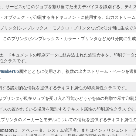
ssignedは、サービスがこのジョブを割り当てた出力デバイスを識別する、
プリンタ・オブジェクトが印刷する各ドキュメントに使用する、出力ストリ
eは、このプリンタ(シンプレックス・モノクロ・プリンタなど)が1分間に
eColorは、このプリンタ(シンプレックス・カラー・プリンタなど)が1分
pportedは、ドキュメントの印刷データに組み込まれた処理命令を、印刷
性クラスです。
NumberUp
属性とともに使用され、複数の出力ストリーム・ページを選
。
リンタに関する説明的な情報を提供するテキスト属性の印刷属性クラスです。
tingJobsはプリンタが現在ジョブを受け入れ可能かどうかを値の列挙で示す
nは、デバイスの置かれている場所を識別するテキスト属性の印刷属性クラスです
dModelはプリンタのメーカーとモデルについての情報を提供するテキスト属
eFromOperatorは、オペレータ、システム管理者、またはインテリジ
報メッセージを提供する、テキスト属性の印刷属性クラスです。プリン