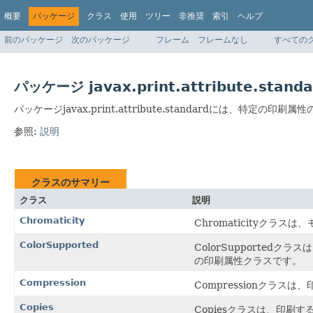
概要
パッケージ
クラス
使用
ツリー
非推奨
索引
ヘルプ
前のパッケージ
次のパッケージ
フレーム
フレームなし
すべての
パッケージ javax.print.attribute.standa
パッケージjavax.print.attribute.standardには、特定の
参照:
説明
クラスのサマリー
クラス
説明
Chromaticity
Chromaticityク
ColorSupported
ColorSupporte
の印刷属性クラスです。
Compression
Compressionクラ
Copies
Copiesクラスは、印刷