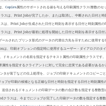
dは、
Copies
属性のサポートされる値を与える印刷属性クラス(整数のセッ
letedクラスは、Print Jobが完了したか、または取消し、中断された
tionクラスは、Print Jobが生成された日付と時刻を表示する日付と時刻属
essingクラスは、Print Jobが最初に処理を開始した日付と時刻を表示
スは、スプールされたプリンタ形式のデータの代替出力先を示すために使用する
electionは、印刷オプションの指定時に使用するユーザー・ダイアログの
ラスは、ドキュメントの名前を指定するテキスト属性の印刷属性クラスです。
、印刷要求属性を指定するクライアントに対して完全に忠実である必要がある
スは、プリンタが装丁などの仕上処理を、ジョブの印刷ドキュメントのコピー
ラスは、ジョブが印刷の候補となる正確な日付と時刻を指定する日付と時刻属
sクラスは、送信されるドキュメントの印刷データの数の合計数を指定する整数
Completedクラスは、今までにジョブが完了した印刷データの数を指定す