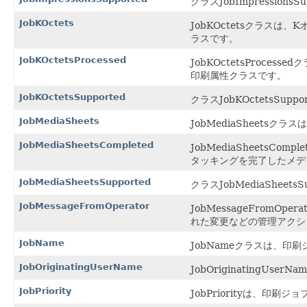
クラスJobImpressionsS
JobKOctets
JobKOctetsクラス
ラスです。
JobKOctetsProcessed
JobKOctetsPro
印刷属性クラスです。
JobKOctetsSupported
クラスJobKOctetsSuppo
JobMediaSheets
JobMediaSheet
JobMediaSheetsCompleted
JobMediaSheet
タッキングを完了したメデ
JobMediaSheetsSupported
クラスJobMediaSheetsS
JobMessageFromOperator
JobMessageFro
れた変更などの管理アクシ
JobName
JobNameクラスは、
JobOriginatingUserName
JobOriginating
JobPriority
JobPriorityは、