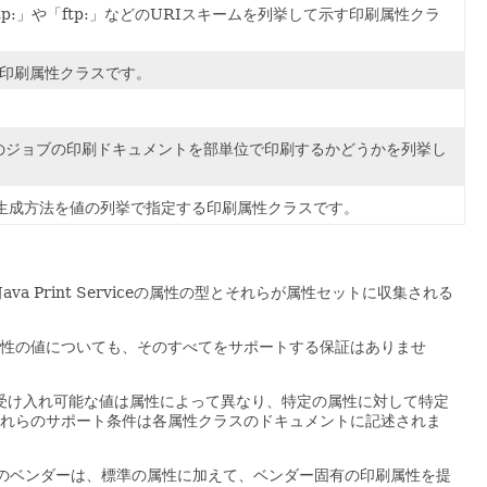
「http:」や「ftp:」などのURIスキームを列挙して示す印刷属性クラ
性の印刷属性クラスです。
のジョブの印刷ドキュメントを部単位で印刷するかどうかを列挙し
の生成方法を値の列挙で指定する印刷属性クラスです。
Java Print Serviceの属性の型とそれらが属性セットに収集される
性の値についても、そのすべてをサポートする保証はありませ
受け入れ可能な値は属性によって異なり、特定の属性に対して特定
れらのサポート条件は各属性クラスのドキュメントに記述されま
のベンダーは、標準の属性に加えて、ベンダー固有の印刷属性を提