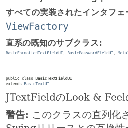
すべての実装されたインタフェ
ViewFactory
直系の既知のサブクラス:
BasicFormattedTextFieldUI
,
BasicPasswordFieldUI
,
Meta
public class 
BasicTextFieldUI
extends 
BasicTextUI
JTextFieldのLook & F
警告:
このクラスの直列化
Swingリリースとの互換